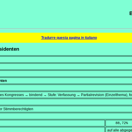
B
Tradurre questa pagina in italiano
sidenten
enten
 des Kongresses → bindend → Stufe: Verfassung → Partialrevision (Einzelthema), fo
r Stimmberechtigten
    88,72
%
auf alle abge