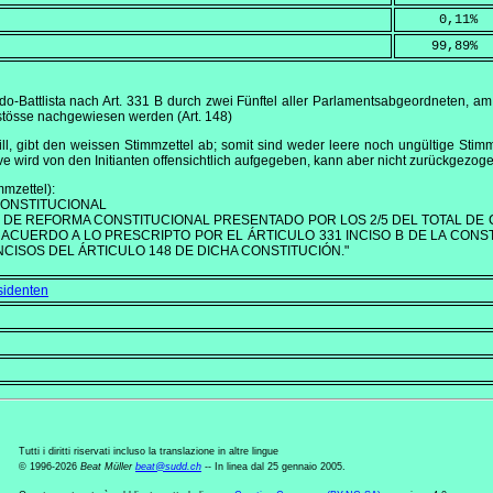
     0,11
%
    99,89
%
do-Battlista nach Art. 331 B durch zwei Fünftel aller Parlamentsabgeordneten, a
stösse nachgewiesen werden (Art. 148)
l, gibt den weissen Stimmzettel ab; somit sind weder leere noch ungültige St
ive wird von den Initianten offensichtlich aufgegeben, kann aber nicht zurückgezo
mzettel):
ONSTITUCIONAL
 DE REFORMA CONSTITUCIONAL PRESENTADO POR LOS 2/5 DEL TOTAL DE
E ACUERDO A LO PRESCRIPTO POR EL ÁRTICULO 331 INCISO B DE LA CONS
NCISOS DEL ÁRTICULO 148 DE DICHA CONSTITUCIÓN."
sidenten
Tutti i diritti riservati incluso la translazione in altre lingue
© 1996-2026
Beat Müller
beat
@
sudd
.
ch
-- In linea dal 25 gennaio 2005.