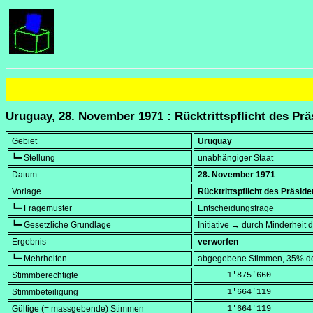
Uruguay, 28. November 1971 : Rücktrittspflicht des Prä
Gebiet
Uruguay
┗━ Stellung
unabhängiger Staat
Datum
28. November 1971
Vorlage
Rücktrittspflicht des Präsid
┗━ Fragemuster
Entscheidungsfrage
┗━ Gesetzliche Grundlage
Initiative → durch Minderheit
Ergebnis
verworfen
┗━ Mehrheiten
abgegebene Stimmen, 35% de
Stimmberechtigte
      1'875'660
Stimmbeteiligung
      1'664'119
Gültige (= massgebende) Stimmen
      1'664'119