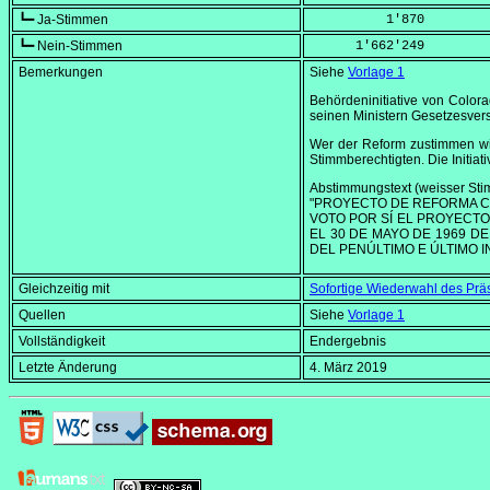
┗━ Ja-Stimmen
          1'870
┗━ Nein-Stimmen
      1'662'249
Bemerkungen
Siehe
Vorlage 1
Behördeninitiative von Colora
seinen Ministern Gesetzesver
Wer der Reform zustimmen wil
Stimmberechtigten. Die Initiat
Abstimmungstext (weisser Stim
"PROYECTO DE REFORMA C
VOTO POR SÍ EL PROYECTO
EL 30 DE MAYO DE 1969 D
DEL PENÚLTIMO E ÚLTIMO I
Gleichzeitig mit
Sofortige Wiederwahl des Prä
Quellen
Siehe
Vorlage 1
Vollständigkeit
Endergebnis
Letzte Änderung
4. März 2019