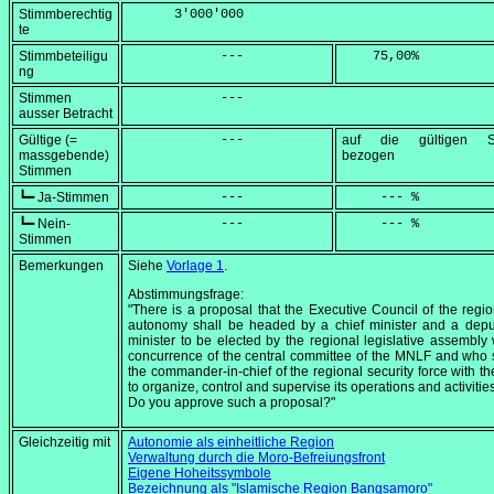
Stimmberechtig
      3'000'000
te
Stimmbeteiligu
            ---
    75,00
%
ng
Stimmen
            ---
ausser Betracht
Gültige (=
            ---
auf die gültigen S
massgebende)
bezogen
Stimmen
┗━ Ja-Stimmen
            ---
     --- %
┗━ Nein-
            ---
     --- %
Stimmen
Bemerkungen
Siehe
Vorlage 1
.
Abstimmungsfrage:
"There is a proposal that the Executive Council of the regio
autonomy shall be headed by a chief minister and a depu
minister to be elected by the regional legislative assembly 
concurrence of the central committee of the MNLF and who 
the commander-in-chief of the regional security force with t
to organize, control and supervise its operations and activities
Do you approve such a proposal?"
Gleichzeitig mit
Autonomie als einheitliche Region
Verwaltung durch die Moro-Befreiungsfront
Eigene Hoheitssymbole
Bezeichnung als "Islamische Region Bangsamoro"