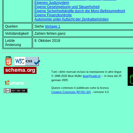
Eigenes Justizsystem
Eigene Gesetzgebung und Steuerhoheit
Eigene Sicherheitskräfte durch die Moro-Befreiungsfront
Eigene Finanzkontrolle
Autonomie unter Aufsicht der Zentralbehörden
Quellen
Siehe
Vorlage 1
Vollständigkeit
Zahlen fehlen ganz
Letzte
8. Oktober 2018
Änderung
Tutti i diritti riservati incluso la translazione in altre lingue
© 1996-2026
Beat Müller
beat
@
sudd
.
ch
-- In linea dal 25
gennaio 2005.
Questo contenuto è pubblicato sotto la licenza
Creative Commons (BY-NC-SA)
, versione 4.0.