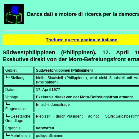
Banca dati e motore di ricerca per la democra
Tradurre questa pagina in italiano
Südwestphilippinen (Philippinen), 17. April 
Exekutive direkt von der Moro-Befreiungsfront ern
Gebiet
Südwestphilippinen (Philippinen)
┗━ Stellung
bleibt Staatsteil (Philippinen), wird nicht Staatsteil mit A
(Philippinen)
Datum
17. April 1977
Vorlage
Exekutive direkt von der Moro-Befreiungsfront ernannt
┗━
Entscheidungsfrage
Fragemuster
┗━ Gesetzliche
Plebiszit → durch Präsident → ad hoc → Stufe: Selbstbesti
Grundlage
Ergebnis
verworfen
┗━ Mehrheiten
gültige Stimmen