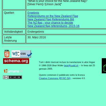
"What is your choice for the New Zealand flag?
[Silver Fern] / [Union Jack]"
Quellen
Ergebnis
Referendums on the New Zealand Flag
New Zealand Flag Referendums Bill
The NZ flag - your chance to decide
New Zealand flag referendums, 2015-16
Vollständigkeit
Endergebnis
Letzte
30. März 2016
Änderung
Tutti i diritti riservati incluso la translazione in altre lingue
© 1996-2026
Beat Müller
beat
@
sudd
.
ch
-- In linea dal 25
gennaio 2005.
Questo contenuto è pubblicato sotto la licenza
Creative Commons (BY-NC-SA)
, versione 4.0.