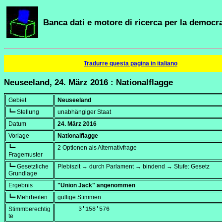
Banca dati e motore di ricerca per la democra
Tradurre questa pagina in italiano
Neuseeland, 24. März 2016 : Nationalflagge
Gebiet
Neuseeland
┗━ Stellung
unabhängiger Staat
Datum
24. März 2016
Vorlage
Nationalflagge
┗━
2 Optionen als Alternativfrage
Fragemuster
┗━ Gesetzliche
Plebiszit → durch Parlament → bindend → Stufe: Gesetz
Grundlage
Ergebnis
"Union Jack" angenommen
┗━ Mehrheiten
gültige Stimmen
Stimmberechtig
      3'158'576
te