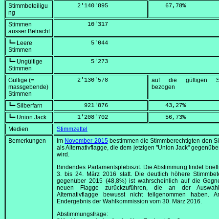
Stimmbeteiligu
      2'140'895
    67,78
%
ng
Stimmen
         10'317
ausser Betracht
┗━ Leere
          5'044
Stimmen
┗━ Ungültige
          5'273
Stimmen
Gültige (=
      2'130'578
auf die gültigen S
massgebende)
bezogen
Stimmen
┗━ Silberfarn
        921'876
    43,27
%
┗━ Union Jack
      1'208'702
    56,73
%
Medien
Stimmzettel
Bemerkungen
Im
November 2015
bestimmen die Stimmberechtigten den Si
als Alternativflagge, die dem jetzigen
"Union Jack"
gegenüberg
wird.
Bindendes Parlamentsplebiszit. Die Abstimmung findet brief
3. bis
24. März 2016
statt. Die deutlich höhere Stimmbet
gegenüber 2015 (48,8%) ist wahrscheinlich auf die Gegne
neuen Flagge zurückzuführen, die an der Auswahl
Alternativflagge bewusst nicht teilgenommen haben. Am
Endergebnis der Wahlkommission vom
30. März 2016
.
Abstimmungsfrage: