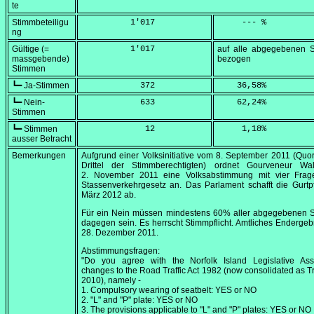
te
Stimmbeteiligu
          1'017
     --- %
ng
Gültige (=
          1'017
auf alle abgegebenen 
massgebende)
bezogen
Stimmen
┗━ Ja-Stimmen
            372
    36,58
%
┗━ Nein-
            633
    62,24
%
Stimmen
┗━ Stimmen
             12
     1,18
%
ausser Betracht
Bemerkungen
Aufgrund einer Volksinitiative vom
8. September 2011
(Quor
Drittel der Stimmberechtigten) ordnet Gourveneur W
2. November 2011
eine Volksabstimmung mit vier Fra
Stassenverkehrgesetz an. Das Parlament schafft die Gurtpf
März 2012 ab.
Für ein Nein müssen mindestens 60% aller abgegebenen 
dagegen sein. Es herrscht Stimmpflicht. Amtliches Enderge
28. Dezember 2011
.
Abstimmungsfragen:
"Do you agree with the Norfolk Island Legislative Ass
changes to the Road Traffic Act 1982 (now consolidated as Tra
2010), namely -
1. Compulsory wearing of seatbelt: YES or NO
2. "L" and "P" plate: YES or NO
3. The provisions applicable to "L" and "P" plates: YES or NO