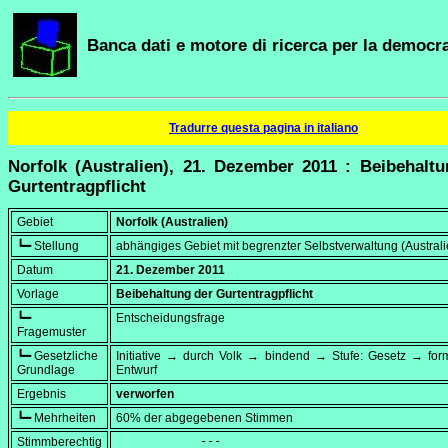
Banca dati e motore di ricerca per la democra
Tradurre questa pagina in italiano
Norfolk (Australien), 21. Dezember 2011 : Beibehalt
Gurtentragpflicht
Gebiet
Norfolk (Australien)
┗━ Stellung
abhängiges Gebiet mit begrenzter Selbstverwaltung (Australi
Datum
21. Dezember 2011
Vorlage
Beibehaltung der Gurtentragpflicht
┗━
Entscheidungsfrage
Fragemuster
┗━ Gesetzliche
Initiative → durch Volk → bindend → Stufe: Gesetz → form
Grundlage
Entwurf
Ergebnis
verworfen
┗━ Mehrheiten
60% der abgegebenen Stimmen
Stimmberechtig
            ---