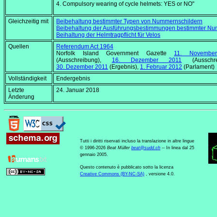
4. Compulsory wearing of cycle helmets: YES or NO"
Gleichzeitig mit
Beibehaltung bestimmter Typen von Nummernschildern
Beibehaltung der Ausführungsbestimmungen bestimmter Nu
Beihaltung der Helmtragpflicht für Velos
Quellen
Referendum Act 1964
Norfolk Island Government Gazette
11. Novembe
(Ausschreibung),
16. Dezember 2011
(Ausschrei
30. Dezember 2011
(Ergebnis),
1. Februar 2012
(Parlament)
Vollständigkeit
Endergebnis
Letzte
24. Januar 2018
Änderung
Tutti i diritti riservati incluso la translazione in altre lingue
© 1996-2026
Beat Müller
beat
@
sudd
.
ch
-- In linea dal 25
gennaio 2005.
Questo contenuto è pubblicato sotto la licenza
Creative Commons (BY-NC-SA)
, versione 4.0.