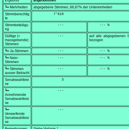
Ergebnis
angenommen
┗━ Mehrheiten
abgegebene Stimmen, 66,67% der Untereinheiten
Stimmberechtig
          7'610
te
Stimmbeteiligu
            ---
     --- %
ng
Gültige (=
            ---
auf alle abgegebenen 
massgebende)
bezogen
Stimmen
┗━ Ja-Stimmen
            ---
     --- %
┗━ Nein-
            ---
     --- %
Stimmen
┗━ Stimmen
            ---
     --- %
ausser Betracht
Senatswahlkrei
              3
se
┗━
            ---
Annehmende
Senatswahlkrei
se
┗━
            ---
Verwerfende
Senatswahlkrei
se
Bemerkungen
Siehe Vorlage
1
.