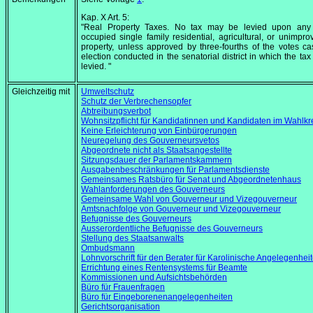
Kap. X Art. 5:
"Real Property Taxes. No tax may be levied upon any
occupied single family residential, agricultural, or unimpro
property, unless approved by three-fourths of the votes ca
election conducted in the senatorial district in which the tax 
levied. "
Gleichzeitig mit
Umweltschutz
Schutz der Verbrechensopfer
Abtreibungsverbot
Wohnsitzpflicht für Kandidatinnen und Kandidaten im Wahlkr
Keine Erleichterung von Einbürgerungen
Neuregelung des Gouverneursvetos
Abgeordnete nicht als Staatsangestellte
Sitzungsdauer der Parlamentskammern
Ausgabenbeschränkungen für Parlamentsdienste
Gemeinsames Ratsbüro für Senat und Abgeordnetenhaus
Wahlanforderungen des Gouverneurs
Gemeinsame Wahl von Gouverneur und Vizegouverneur
Amtsnachfolge von Gouverneur und Vizegouverneur
Befugnisse des Gouverneurs
Ausserordentliche Befugnisse des Gouverneurs
Stellung des Staatsanwalts
Ombudsmann
Lohnvorschrift für den Berater für Karolinische Angelegenhei
Errichtung eines Rentensystems für Beamte
Kommissionen und Aufsichtsbehörden
Büro für Frauenfragen
Büro für Eingeborenenangelegenheiten
Gerichtsorganisation