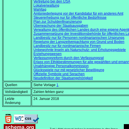
Vertretung bei den USA
Lokalverwaltung
Wahltag
Amtsniederlegung vor der Kandidatur für ein anderes Amt
Steuererhebung nur für öffentliche Bedürfnisse
Plan zur Schuldenfinanzierung
Überwachung der Staatsausgaben
Verwaltung des öffentlichen Landes durch eine eigene Agent
Zusammensetzung der Investitionsbehörde für öffentliches L
Landbesitz nur für Personen nordmarianischen Ursprungs
Regelung der Langzeitverpachtung von Grund und Boden
Landbesitz nur für nordmarianische Firmen
Unbewohnte Inseln als Naturschutz- und Erholungsgebiete
Erziehungswesen
Verfassungsreform durch den Verfassungsrat
Erlass von Ethikbestimmungen für alle gewählten und ernan
Unabhängige Personalkommission
Glücksspiele nur mit gesetzlicher Bewilligung
Offizielle Symbole und Sprachen
Neudefinition der Staatsangehörigkeit
Quellen
Siehe Vorlage
1
.
Vollständigkeit
Zahlen fehlen ganz
Letzte
24. Januar 2018
Änderung