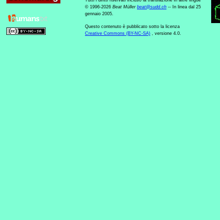
Tutti i diritti riservati incluso la translazione in altre lingue
© 1996-2026
Beat Müller
beat
@
sudd
.
ch
-- In linea dal 25
gennaio 2005.
Questo contenuto è pubblicato sotto la licenza
Creative Commons (BY-NC-SA)
, versione 4.0.