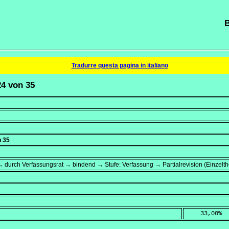
B
Tradurre questa pagina in italiano
24 von 35
 35
 durch Verfassungsrat → bindend → Stufe: Verfassung → Partialrevision (Einzelt
    33,00
%