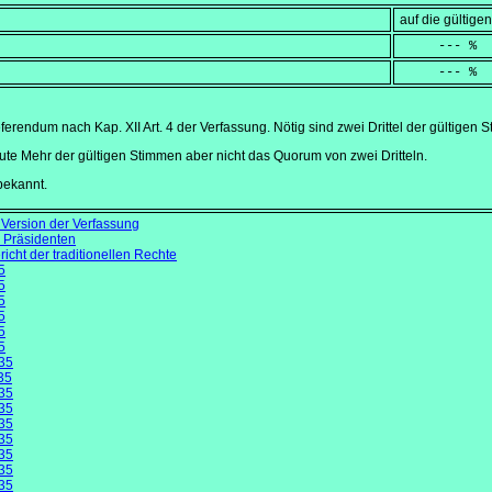
auf die gültig
     --- %
     --- %
erendum nach Kap. XII Art. 4 der Verfassung. Nötig sind zwei Drittel der gültigen 
lute Mehr der gültigen Stimmen aber nicht das Quorum von zwei Dritteln.
bekannt.
 Version der Verfassung
 Präsidenten
cht der traditionellen Rechte
5
5
5
5
5
5
35
35
35
35
35
35
35
35
35