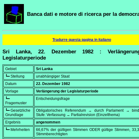
Banca dati e motore di ricerca per la democra
Tradurre questa pagina in italiano
Sri Lanka, 22. Dezember 1982 : Verlängerun
Legislaturperiode
Gebiet
Sri Lanka
┗━ Stellung
unabhängiger Staat
Datum
22. Dezember 1982
Vorlage
Verlängerung der Legislaturperiode
┗━
Entscheidungsfrage
Fragemuster
┗━ Gesetzliche
Obligatorisches Referendum → durch Parlament → bi
Grundlage
Stufe: Verfassung → Partialrevision (Einzelthema)
Ergebnis
angenommen
┗━ Mehrheiten
66,67% der gültigen Stimmen ODER gültige Stimmen, 33,
Stimmberechtigten