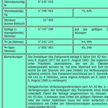
Stimmberechtig
      8'145'015
te
Stimmbeteiligu
      5'768'662
    70,82
%
ng
Stimmen
         21'456
ausser Betracht
Gültige (=
      5'747'206
auf die gültigen S
massgebende)
bezogen
Stimmen
┗━ Ja-Stimmen
      3'141'223
    54,66
%
┗━ Nein-
      2'605'983
    45,34
%
Stimmen
Bemerkungen
Die Amtsdauer des Parlaments beträgt 6 Jahre (Art. 62 Abs. 2
vom
6. August 1977
bis zum
5. August 1983
. Die regiere
unter Präsident Jayewardene, der am
20. Oktobe
wiedergewählt worden ist, hat eine Mehrheit von fünf Se
womit sie das Quorum von zwei Dritteln zur Verfassungsä
spielend erreicht. Das Parlament beschliesst am
5. Novemb
mit 142 zu 4 Stimmen, seine eigene Amtszeit um 6 Jahre 
5. August 1989
zu verlängern.
Obligatorisches Verfassungsreferendum nach Art. 83 Bst. b, d
Verlängerungen der Amtsdauer des Parlaments einer Abs
unterstellt. Damit die Vorlage angenommen ist, müssen
Art. 85 Abs. 3 enweder zwei Drittel der gültigen Stimmen daf
oder der Anteil Jastimmen muss bei einer einfachen M
mindestens ein Drittel der Stimm
berechtigten
ausmachen.
Anteil beträgt 38,57%.