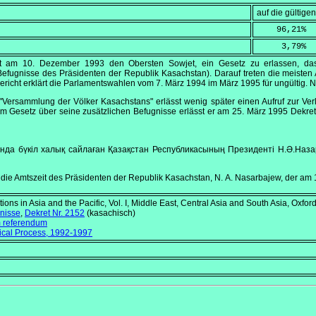
auf die gültig
    96,21
%
     3,79
%
gt am
10. Dezember 1993
den Obersten Sowjet, ein Gesetz zu erlassen, das 
efugnisse des Präsidenten der Republik Kasachstan). Darauf treten die meisten
ericht erklärt die Parlamentswahlen vom
7. März 1994
im März 1995 für ungültig. N
"Versammlung der Völker Kasachstans" erlässt wenig später einen Aufruf zur V
em Gesetz über seine zusätzlichen Befugnisse erlässt er am
25. März 1995
Dekret
нда бүкiл халық сайлаған Қазақстан Республикасының Президентi Н.Ә.Назарб
 die Amtszeit des Präsidenten der Republik Kasachstan, N. A. Nasarbajew, der am 
tions in Asia and the Pacific, Vol. I, Middle East, Central Asia and South Asia
, Oxfor
gnisse
,
Dekret Nr. 2152
(kasachisch)
m referendum
tical Process, 1992-1997