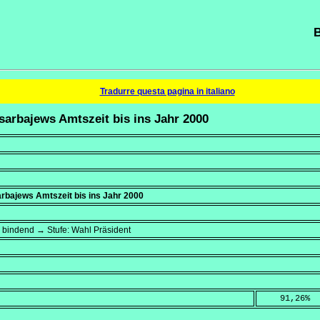
B
Tradurre questa pagina in italiano
sarbajews Amtszeit bis ins Jahr 2000
rbajews Amtszeit bis ins Jahr 2000
→ bindend → Stufe: Wahl Präsident
    91,26
%