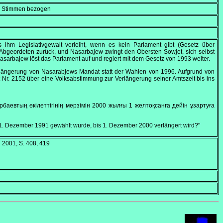
en Stimmen bezogen
ihm Legislativgewalt verleiht, wenn es kein Parlament gibt (Gesetz über
 Abgeordeten zurück, und Nasarbajew zwingt den Obersten Sowjet, sich selbst
asarbajew löst das Parlament auf und regiert mit dem Gesetz von 1993 weiter.
erlängerung von Nasarabjews Mandat statt der Wahlen von 1996. Aufgrund von
 Nr. 2152 über eine Volksabstimmung zur Verlängerung seiner Amtszeit bis ins
аевтың өкiлеттiгiнiң мерзiмiн 2000 жылғы 1 желтоқсанға дейiн ұзартуға
1.
Dezember 1991
gewählt wurde, bis 1.
Dezember 2000
verlängert wird?"
d 2001, S. 408, 419