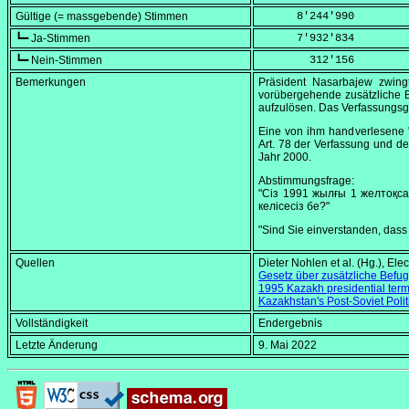
Gültige (= massgebende) Stimmen
      8'244'990
┗━ Ja-Stimmen
      7'932'834
┗━ Nein-Stimmen
        312'156
Bemerkungen
Präsident Nasarbajew zwin
vorübergehende zusätzliche B
aufzulösen. Das Verfassungsg
Eine von ihm handverlesene 
Art. 78 der Verfassung und d
Jahr 2000.
Abstimmungsfrage:
"Сiз 1991 жылғы 1 желтоқса
келiсесiз бе?"
"Sind Sie einverstanden, dass
Quellen
Dieter Nohlen et al. (Hg.),
Elec
Gesetz über zusätzliche Befu
1995 Kazakh presidential ter
Kazakhstan's Post-Soviet Poli
Vollständigkeit
Endergebnis
Letzte Änderung
9. Mai 2022