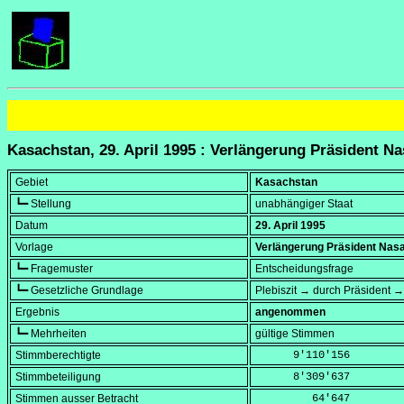
Kasachstan, 29. April 1995 : Verlängerung Präsident Na
Gebiet
Kasachstan
┗━ Stellung
unabhängiger Staat
Datum
29. April 1995
Vorlage
Verlängerung Präsident Nasa
┗━ Fragemuster
Entscheidungsfrage
┗━ Gesetzliche Grundlage
Plebiszit → durch Präsident 
Ergebnis
angenommen
┗━ Mehrheiten
gültige Stimmen
Stimmberechtigte
      9'110'156
Stimmbeteiligung
      8'309'637
Stimmen ausser Betracht
         64'647