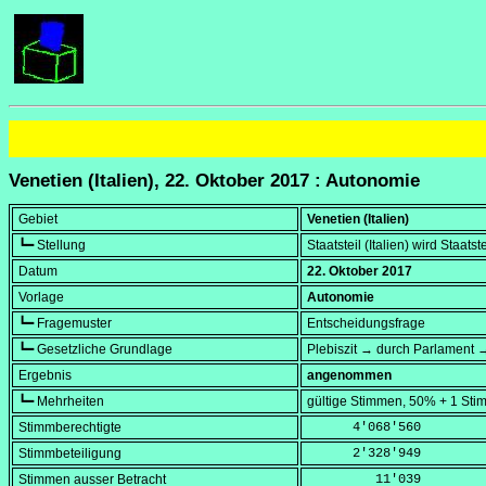
Venetien (Italien), 22. Oktober 2017 : Autonomie
Gebiet
Venetien (Italien)
┗━ Stellung
Staatsteil (Italien) wird Staatst
Datum
22. Oktober 2017
Vorlage
Autonomie
┗━ Fragemuster
Entscheidungsfrage
┗━ Gesetzliche Grundlage
Plebiszit → durch Parlament 
Ergebnis
angenommen
┗━ Mehrheiten
gültige Stimmen, 50% + 1 Sti
Stimmberechtigte
      4'068'560
Stimmbeteiligung
      2'328'949
Stimmen ausser Betracht
         11'039