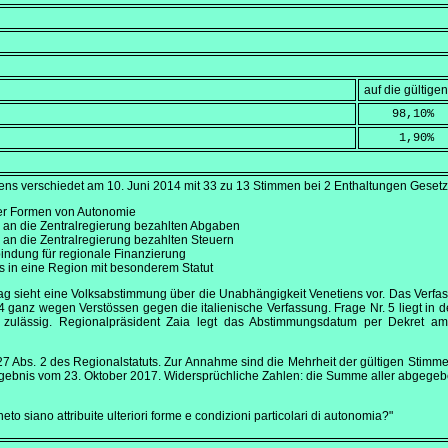
auf die gültig
    98,10
%
     1,90
%
ens verschiedet am
10. Juni 2014
mit 33 zu 13 Stimmen bei 2 Enthaltungen Gesetz 
er Formen von Autonomie
 an die Zentralregierung bezahlten Abgaben
 an die Zentralregierung bezahlten Steuern
ndung für regionale Finanzierung
in eine Region mit besonderem Statut
g sieht eine Volksabstimmung über die Unabhängigkeit Venetiens vor. Das Verfass
4 ganz wegen Verstössen gegen die italienische Verfassung. Frage Nr. 5 liegt in 
g zulässig. Regionalpräsident Zaia legt das Abstimmungsdatum per Dekret 
 27 Abs. 2 des Regionalstatuts. Zur Annahme sind die Mehrheit der gültigen Stimm
rgebnis vom
23. Oktober 2017
. Widersprüchliche Zahlen: die Summe aller abgegeb
to siano attribuite ulteriori forme e condizioni particolari di autonomia?"