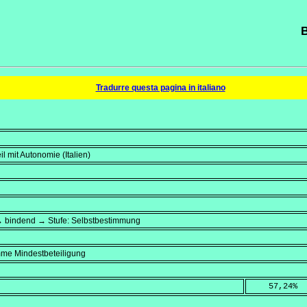
B
Tradurre questa pagina in italiano
eil mit Autonomie (Italien)
→ bindend → Stufe: Selbstbestimmung
mme Mindestbeteiligung
    57,24
%