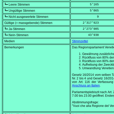
┗━ Leere Stimmen
          5'165
┗━ Ungültige Stimmen
          5'865
┗━ Nicht ausgewertete Stimmen
              9
Gültige (= massgebende) Stimmen
      2'317'923
┗━ Ja-Stimmen
      2'273'985
┗━ Nein-Stimmen
         43'938
Medien
Stimmzettel
Bemerkungen
Das Regionsparlament Veneti
Gewährung zusätzlich
Rückfluss von 80% der
Rückfluss von 80% der
Aufhebung der Zweckbi
Umwandlung Venetiens 
Gesetz 16/2014 vom selben Ta
Nr. 2 bis 4 und Gesetz 16/201
von Art. 116 der Verfassun
Anschluss an Italien
.
Parlamentsplebiszit nach Art.
7.00 bis
23.00
geöffnet. Ende
Abstimmungsfrage:
"Vuoi che alla Regione del Vene