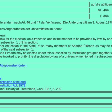
auf die gültig
    92,40
%
     7,60
%
ferendum nach Art. 46 und 47 der Verfassung. Die Änderung tritt am
3. August 197
hs Abgeordneten der Universitäten im Senat.
neu):
aw for the election, on a franchise and in the manner to be provided by law, by one 
 subsection 1 of this section,
 higher education in the State, of so many members of Seanad Éireann as may be 
 of the said subsection 1.
Éireann may be elected under this subsection by institutions grouped together or 
 be invoked to prohibit the dissolution by law of a university mentioned in subsection 
 Adoptionsbehörden
ms
titution of Ireland
titution Act, 1979
onal History of Eire/Ireland
, Cork 1987, S. 290