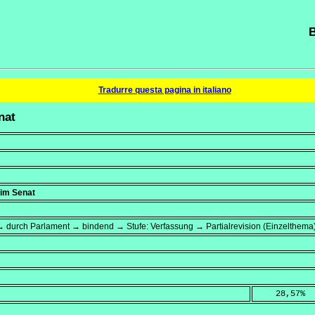
B
Tradurre questa pagina in italiano
nat
 im Senat
 durch Parlament → bindend → Stufe: Verfassung → Partialrevision (Einzelthema
    28,57
%