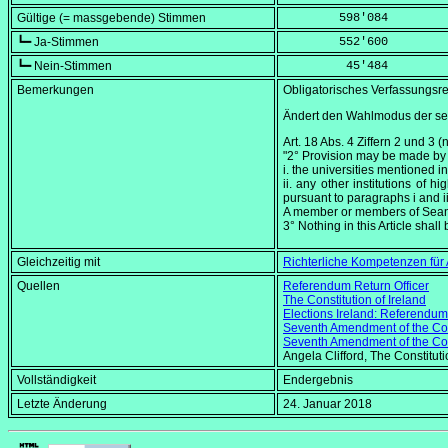
Gültige (= massgebende) Stimmen
        598'084
┗━ Ja-Stimmen
        552'600
┗━ Nein-Stimmen
         45'484
Bemerkungen
Obligatorisches Verfassungsre
Ändert den Wahlmodus der sec
Art. 18 Abs. 4 Ziffern 2 und 3 (
"2° Provision may be made by l
i. the universities mentioned in
ii. any other institutions of
pursuant to paragraphs i and ii
A member or members of Seanad 
3° Nothing in this Article shall
Gleichzeitig mit
Richterliche Kompetenzen für
Quellen
Referendum Return Officer
The Constitution of Ireland
Elections Ireland: Referendu
Seventh Amendment of the Cons
Seventh Amendment of the Cons
Angela Clifford,
The Constituti
Vollständigkeit
Endergebnis
Letzte Änderung
24. Januar 2018