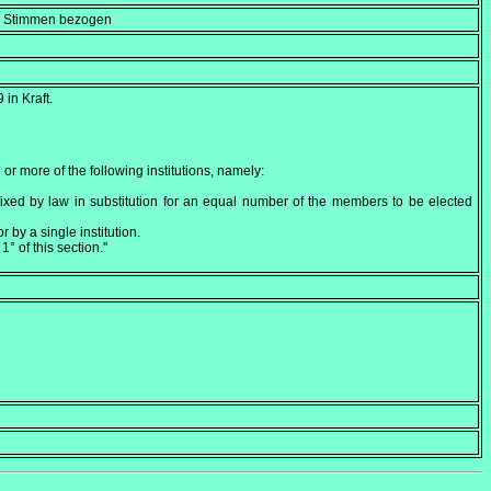
en Stimmen bezogen
9
in Kraft.
or more of the following institutions, namely:
fixed by law in substitution for an equal number of the members to be elected
by a single institution.
1° of this section."