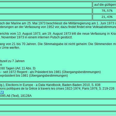
auf die gültig
    78,57
%
    21,43
%
tsch der Marine am
25. Mai 1973
beschliesst die Militärregierung am
1. Juni 1973
i
Änderungen an der Verfassung von 1952 vor, dazu findet findet eine Volksabstimmung
erichts vom
13. August 1973
, am
19. August 1973
tritt die neue Verfassung in K
. November 1973
in einem internen Putsch gestürzt.
wang von 21 bis 70 Jahren. Die Stimmabgabe ist nicht geheim: Die Stimmenden 
ie Urne werfen.
tszeit zu 7 Jahren
en
t 60 Tagen (Art. 11 Abs. 3)
- seit 1972 Regent - als Präsident bis 1981 (Übergangsbestimmungen)
izepräsident bis 1981 (Übergangsbestimmungen)
Hg.),
Elections in Europe - a Data Handbook
, Baden-Baden 2010, S. 838
tions politiques de la Grèce à travers les crises 1922-1974
, Paris 1979, S. 219-226
973
095.A6 (Text), 18128A