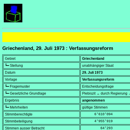
Griechenland, 29. Juli 1973 : Verfassungsreform
Gebiet
Griechenland
┗━ Stellung
unabhängiger Staat
Datum
29. Juli 1973
Vorlage
Verfassungsreform
┗━ Fragemuster
Entscheidungsfrage
┗━ Gesetzliche Grundlage
Plebiszit → durch Regierung →
Ergebnis
angenommen
┗━ Mehrheiten
gültige Stimmen
Stimmberechtigte
      6'610'094
Stimmbeteiligung
      4'955'919
Stimmen ausser Betracht
         64'293