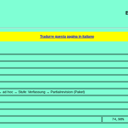
B
Tradurre questa pagina in italiano
 ad hoc → Stufe: Verfassung → Partialrevision (Paket)
    74,98
%