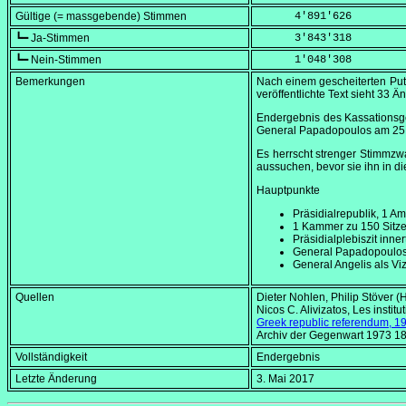
Gültige (= massgebende) Stimmen
      4'891'626
┗━ Ja-Stimmen
      3'843'318
┗━ Nein-Stimmen
      1'048'308
Bemerkungen
Nach einem gescheiterten Pu
veröffentlichte Text sieht 33 
Endergebnis des Kassationsg
General Papadopoulos am
25
Es herrscht strenger Stimmz
aussuchen, bevor sie ihn in d
Hauptpunkte
Präsidialrepublik, 1 Am
1 Kammer zu 150 Sitz
Präsidialplebiszit inner
General Papadopoulos 
General Angelis als V
Quellen
Dieter Nohlen, Philip Stöver (
Nicos C. Alivizatos,
Les institu
Greek republic referendum, 1
Archiv der Gegenwart 1973 18
Vollständigkeit
Endergebnis
Letzte Änderung
3. Mai 2017