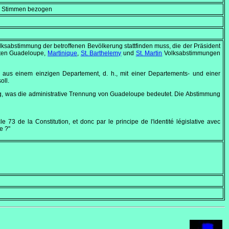
en Stimmen bezogen
olksabstimmung der betroffenen Bevölkerung stattfinden muss, die der Präsident
ieten Guadeloupe,
Martinique
,
St. Barthelemy
und
St. Martin
Volksabstimmungen
n aus einem einzigen Departement, d. h., mit einer Departements- und einer
oll.
ung, was die administrative Trennung von Guadeloupe bedeutet. Die Abstimmung
e 73 de la Constitution, et donc par le principe de l'identité législative avec
e ?"