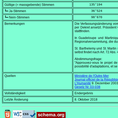
Gültige (= massgebende) Stimmen
        135'194
┗━ Ja-Stimmen
         36'524
┗━ Nein-Stimmen
         98'670
Bemerkungen
Die Verfassungsänderung v
per Dekret ansetzt. Präsident
stattfinden.
In Guadeloupe und Martinique
Regionalversammlung, die du
St. Barthelemy und St. Marti
selbst findet nach Art. 72 Abs. 4
Abstimmungsfrage:
"Approuvez-vous le projet de c
possibilité d'adaptations, et s
Quellen
Ministère de l'Outre-Mer
Journal officiel de la Républi
L'Humanité
9. Dezember 200
Gesetz Nr. 03-038
Vollständigkeit
Endergebnis
Letzte Änderung
8. Oktober 2018