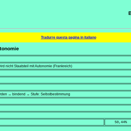
B
Tradurre questa pagina in italiano
utonomie
wird nicht Staatsteil mit Autonomie (Frankreich)
örden → bindend → Stufe: Selbstbestimmung
    50,44
%