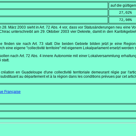
auf die gültig
    27,02
%
    72,98
%
om
28. März 2003
sieht in Art. 72 Abs. 4 vor, dass vor Statusänderungen neu eine V
 Chirac unterschreibt am
29. Oktober 2003
vier Dekrete, damit in den Karibikgeb
 finden sie nach Art. 73 statt: Die beiden Gebiete bilden jetzt je eine Regio
rch eine eigene
"collectivité territoire"
mit eigenem Lokalparlament ersetzt werden s
n sollen nach Art. 72 Abs. 4 innere Autonomie mit einer Lokalversammlung erhalt
 statt.
réation en Guadeloupe d'une collectivité territoriale demeurant régie par l'articl
e substituant au département et à la région dans les conditions prévues par cet articl
que Française
3