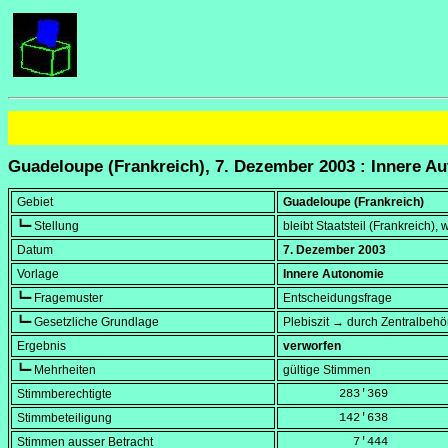
Guadeloupe (Frankreich), 7. Dezember 2003 : Innere A
Gebiet
Guadeloupe (Frankreich)
┗━ Stellung
bleibt Staatsteil (Frankreich), 
Datum
7. Dezember 2003
Vorlage
Innere Autonomie
┗━ Fragemuster
Entscheidungsfrage
┗━ Gesetzliche Grundlage
Plebiszit → durch Zentralbeh
Ergebnis
verworfen
┗━ Mehrheiten
gültige Stimmen
Stimmberechtigte
        283'369
Stimmbeteiligung
        142'638
Stimmen ausser Betracht
          7'444