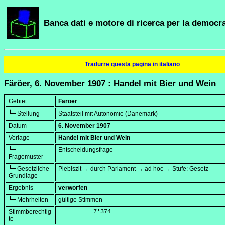
Banca dati e motore di ricerca per la democra
Tradurre questa pagina in italiano
Färöer, 6. November 1907 : Handel mit Bier und Wein
Gebiet
Färöer
┗━ Stellung
Staatsteil mit Autonomie (Dänemark)
Datum
6. November 1907
Vorlage
Handel mit Bier und Wein
┗━
Entscheidungsfrage
Fragemuster
┗━ Gesetzliche
Plebiszit → durch Parlament → ad hoc → Stufe: Gesetz
Grundlage
Ergebnis
verworfen
┗━ Mehrheiten
gültige Stimmen
Stimmberechtig
          7'374
te