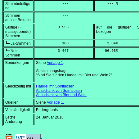
Stimmbeteiligu
            ---
     --- %
ng
Stimmen
            ---
ausser Betracht
Gültige (=
          3'555
auf die gültigen S
massgebende)
bezogen
Stimmen
┗━ Ja-Stimmen
            108
     3,04
%
┗━ Nein-
          3'447
    96,96
%
Stimmen
Bemerkungen
Siehe
Vorlage 1
.
Abstimmungsfrage:
"Sind Sie für den Handel mit Bier und Wein?"
Gleichzeitig mit
Handel mit Spirituosen
Ausschank von Spirituosen
Ausschank von Bier und Wein
Quellen
Siehe
Vorlage 1
.
Vollständigkeit
Endergebnis
Letzte
24. Januar 2018
Änderung