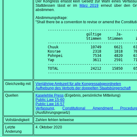
Der Kongress erlässt kein Gesetz zur Wahl eines Verfassu
Stattdessen lässt er im
März 2019
erneut über den Gr
abstimmen.
Abstimmungsfrage:
"Shall there be a convention to revise or amend the Constitut
------------------------------------------
                  gültige       Ja-       
                  Stimmen   Stimmen      i
------------------------------------------
Chuuk               10749      6621     61
Kosrae               2318      1818     78
Pohnpei              7534      4820     63
Yap                  3611      2591     71
------------------------------------------
TOTAL               24212     15850     65
Gleichzeitig mit
Vierjährige Amtszeit für alle Kongressabgeordneten
Aufhebung des Verbots der doppelten Staatsbürgerschaft
Quellen
Kaselehlie Press
(Ergebnis, persönliche Mitteilung)
Public Law 15-60
Public Law 16-57
Verfassung
,
Constitutional Amendment Procedu
(Ausführungsgesetz)
Vollständigkeit
Zahlen fehlen teilweise
Letzte
4. Oktober 2020
Änderung