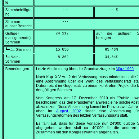
te
Stimmbeteiligu
            ---
     --- %
ng
Stimmen
            ---
ausser Betracht
Gültige (=
         24'212
auf die gültigen S
massgebende)
bezogen
Stimmen
┗━ Ja-Stimmen
         15'850
    65,46
%
┗━ Nein-
          8'362
    34,54
%
Stimmen
Bemerkungen
Letzte Abstimmung über die Grundsatzfrage im
März 1999
.
Nach Kap. XIV Art. 2 der Verfassung muss mindestens alle 
eine Abstimmung über die Wahl des Verfassungsrats statt
Dabei reicht im Gegensatz zu einem konkreten Projekt die 
der gültigen Stimmen.
Vom Kongress am
17. Dezember 2010
als "Public Law
beschlossen, das den Präsidenten anweist, eine solche Ab
abzusetzen. Diese Abstimmung kommt im Prinzip zwei Jahre 
aber im
August 2002
findet eine Abstimmung ü
Verfassungsreformen des letzten Verfassungsrats statt.
Es fällt auf, dass für diese Vorlage nur 24'000 gültige
abgegeben werden statt ca. 40'000 für die anderen 
Zusammen mit den Kongresswahlen abgehalten.