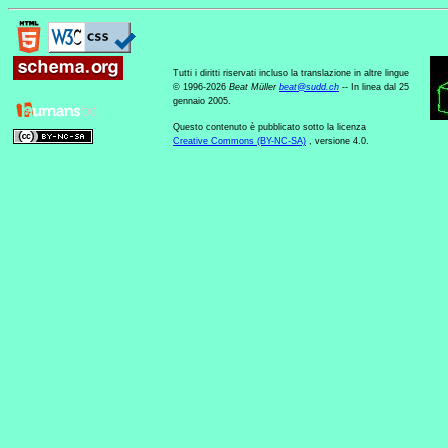
Tutti i diritti riservati incluso la translazione in altre lingue
© 1996-2026
Beat Müller
beat
@
sudd
.
ch
-- In linea dal 25
gennaio 2005.
Questo contenuto è pubblicato sotto la licenza
Creative Commons (BY-NC-SA)
, versione 4.0.