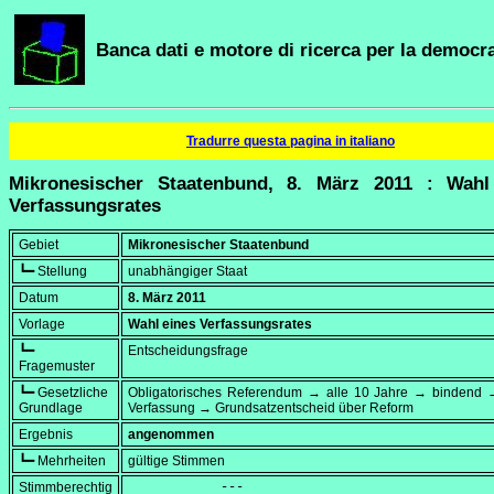
Banca dati e motore di ricerca per la democra
Tradurre questa pagina in italiano
Mikronesischer Staatenbund, 8. März 2011 : Wahl
Verfassungsrates
Gebiet
Mikronesischer Staatenbund
┗━ Stellung
unabhängiger Staat
Datum
8. März 2011
Vorlage
Wahl eines Verfassungsrates
┗━
Entscheidungsfrage
Fragemuster
┗━ Gesetzliche
Obligatorisches Referendum → alle 10 Jahre → bindend →
Grundlage
Verfassung → Grundsatzentscheid über Reform
Ergebnis
angenommen
┗━ Mehrheiten
gültige Stimmen
Stimmberechtig
            ---