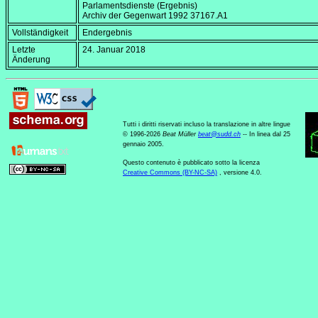
Parlamentsdienste (Ergebnis)
Archiv der Gegenwart 1992 37167.A1
Vollständigkeit
Endergebnis
Letzte
24. Januar 2018
Änderung
Tutti i diritti riservati incluso la translazione in altre lingue
© 1996-2026
Beat Müller
beat
@
sudd
.
ch
-- In linea dal 25
gennaio 2005.
Questo contenuto è pubblicato sotto la licenza
Creative Commons (BY-NC-SA)
, versione 4.0.