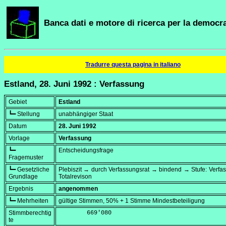
Banca dati e motore di ricerca per la democra
Tradurre questa pagina in italiano
Estland, 28. Juni 1992 : Verfassung
Gebiet
Estland
┗━ Stellung
unabhängiger Staat
Datum
28. Juni 1992
Vorlage
Verfassung
┗━
Entscheidungsfrage
Fragemuster
┗━ Gesetzliche
Plebiszit → durch Verfassungsrat → bindend → Stufe: Verf
Grundlage
Totalrevison
Ergebnis
angenommen
┗━ Mehrheiten
gültige Stimmen, 50% + 1 Stimme Mindestbeteiligung
Stimmberechtig
        669'080
te