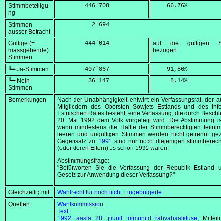
Stimmbeteiligu
        446'708
    66,76
%
ng
Stimmen
          2'694
ausser Betracht
Gültige (=
        444'014
auf die gültigen S
massgebende)
bezogen
Stimmen
┗━ Ja-Stimmen
        407'867
    91,86
%
┗━ Nein-
         36'147
     8,14
%
Stimmen
Bemerkungen
Nach der Unabhängigkeit entwirft ein Verfassungsrat, der a
Mitgliedern des Obersten Sowjets Estlands und des info
Estnischen Rates besteht, eine Verfassung, die durch Besch
20. Mai 1992
dem Volk vorgelegt wird. Die Abstimmung ist
wenn mindestens die Hälfte der Stimmberechtigten teilni
leeren und ungültigen Stimmen werden nicht getrennt gez
Gegensatz zu
1991
sind nur noch diejenigen stimmberecht
(oder deren Eltern) es schon 1991 waren.
Abstimmungsfrage:
"Befürworten Sie die Verfassung der Republik Estland 
Gesetz zur Anwendung dieser Verfassung?"
Gleichzeitig mit
Wahlrecht für noch nicht Eingebürgerte
Quellen
Wahlkommission
Text
1992. aasta 28. juunil toimunud rahvahääletuse
, Mittei