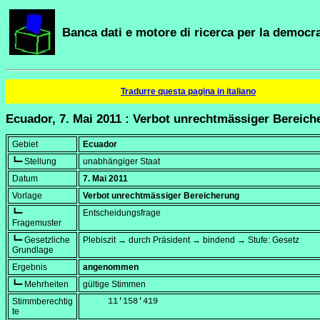
Banca dati e motore di ricerca per la democra
Tradurre questa pagina in italiano
Ecuador, 7. Mai 2011 : Verbot unrechtmässiger Bereich
Gebiet
Ecuador
┗━ Stellung
unabhängiger Staat
Datum
7. Mai 2011
Vorlage
Verbot unrechtmässiger Bereicherung
┗━
Entscheidungsfrage
Fragemuster
┗━ Gesetzliche
Plebiszit → durch Präsident → bindend → Stufe: Gesetz
Grundlage
Ergebnis
angenommen
┗━ Mehrheiten
gültige Stimmen
Stimmberechtig
     11'158'419
te