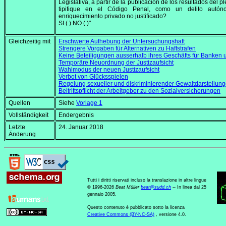
Legislativa, a partir de la publicación de los resultados del pl
tipifique en el Código Penal, como un delito autón
enriquecimiento privado no justificado?
SI ( ) NO ( )"
Gleichzeitig mit
Erschwerte Aufhebung der Untersuchungshaft
Strengere Vorgaben für Alternativen zu Haftstrafen
Keine Beteiligungen ausserhalb ihres Geschäfts für Banke
Temporäre Neuordnung der Justizaufsicht
Wahlmodus der neuen Justizaufsicht
Verbot von Glücksspielen
Regelung sexueller und diskriminierender Gewaltdarstellun
Beitrittspflicht der Arbeitgeber zu den Sozialversicherungen
Quellen
Siehe
Vorlage 1
Vollständigkeit
Endergebnis
Letzte
24. Januar 2018
Änderung
Tutti i diritti riservati incluso la translazione in altre lingue
© 1996-2026
Beat Müller
beat
@
sudd
.
ch
-- In linea dal 25
gennaio 2005.
Questo contenuto è pubblicato sotto la licenza
Creative Commons (BY-NC-SA)
, versione 4.0.