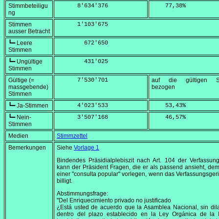
Stimmbeteiligu
      8'634'376
    77,38
%
ng
Stimmen
      1'103'675
ausser Betracht
┗━ Leere
        672'650
Stimmen
┗━ Ungültige
        431'025
Stimmen
Gültige (=
      7'530'701
auf die gültigen S
massgebende)
bezogen
Stimmen
┗━ Ja-Stimmen
      4'023'533
    53,43
%
┗━ Nein-
      3'507'168
    46,57
%
Stimmen
Medien
Stimmzettel
Bemerkungen
Siehe
Vorlage 1
Bindendes Präsidialplebiszit nach Art. 104 der Verfassun
kann der Präsident Fragen, die er als passend ansieht, dem
einer "consulta popular" vorlegen, wenn das Verfassungsgeri
billigt.
Abstimmungsfrage:
"Del Enriquecimiento privado no justificado
¿Está usted de acuerdo que la Asamblea Nacional, sin dil
dentro del plazo establecido en la Ley Orgánica de la 