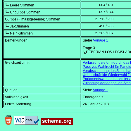
┗━ Leere Stimmen
        604'181
┗━ Ungültige Stimmen
        657'874
Gültige (= massgebende) Stimmen
      2'712'290
┗━ Ja-Stimmen
        450'283
┗━ Nein-Stimmen
      2'262'007
Bemerkungen
Siehe
Vorlage 1
Frage 3:
"¿DEBERIAN LOS LEGISLA
Gleichzeitig mit
Verfassungsreform durch das 
Passives Wahlrecht für Parte
Verabschiedung des Staatshau
Unbeschränkte Wiederwahl fü
Parlamentswahlen bei erster 
Zulassung der doppelten Staa
Quellen
Siehe
Vorlage 1
Vollständigkeit
Endergebnis
Letzte Änderung
24. Januar 2018