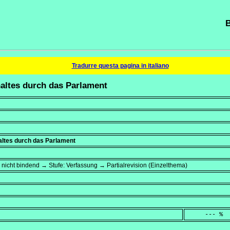
B
Tradurre questa pagina in italiano
haltes durch das Parlament
altes durch das Parlament
 nicht bindend → Stufe: Verfassung → Partialrevision (Einzelthema)
     --- %