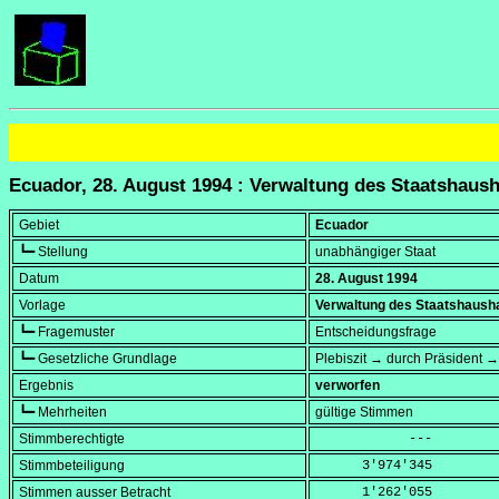
Ecuador, 28. August 1994 : Verwaltung des Staatshaus
Gebiet
Ecuador
┗━ Stellung
unabhängiger Staat
Datum
28. August 1994
Vorlage
Verwaltung des Staatshaush
┗━ Fragemuster
Entscheidungsfrage
┗━ Gesetzliche Grundlage
Plebiszit → durch Präsident →
Ergebnis
verworfen
┗━ Mehrheiten
gültige Stimmen
Stimmberechtigte
            ---
Stimmbeteiligung
      3'974'345
Stimmen ausser Betracht
      1'262'055