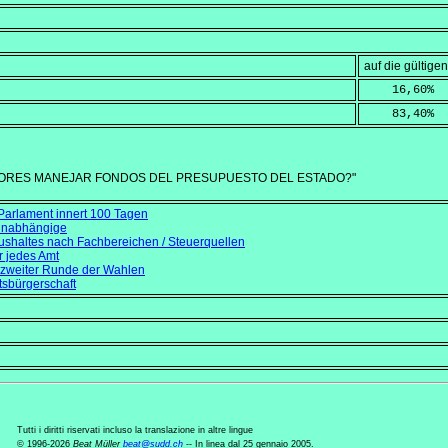
auf die gültig
    16,60
%
    83,40
%
DORES MANEJAR FONDOS DEL PRESUPUESTO DEL ESTADO?"
Parlament innert 100 Tagen
iunabhängige
shaltes nach Fachbereichen / Steuerquellen
r jedes Amt
/ zweiter Runde der Wahlen
tsbürgerschaft
Tutti i diritti riservati incluso la translazione in altre lingue
© 1996-2026
Beat Müller
beat
@
sudd
.
ch
-- In linea dal 25 gennaio 2005.