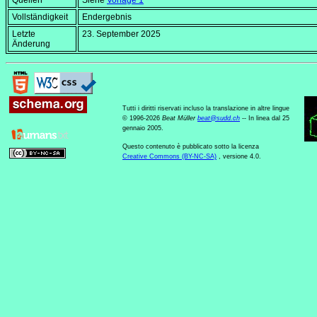
Quellen
Siehe
Vorlage 1
Vollständigkeit
Endergebnis
Letzte
23. September 2025
Änderung
Tutti i diritti riservati incluso la translazione in altre lingue
© 1996-2026
Beat Müller
beat
@
sudd
.
ch
-- In linea dal 25
gennaio 2005.
Questo contenuto è pubblicato sotto la licenza
Creative Commons (BY-NC-SA)
, versione 4.0.