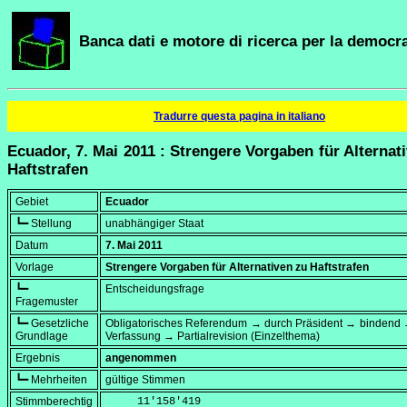
Banca dati e motore di ricerca per la democra
Tradurre questa pagina in italiano
Ecuador, 7. Mai 2011 : Strengere Vorgaben für Alternat
Haftstrafen
Gebiet
Ecuador
┗━ Stellung
unabhängiger Staat
Datum
7. Mai 2011
Vorlage
Strengere Vorgaben für Alternativen zu Haftstrafen
┗━
Entscheidungsfrage
Fragemuster
┗━ Gesetzliche
Obligatorisches Referendum → durch Präsident → bindend 
Grundlage
Verfassung → Partialrevision (Einzelthema)
Ergebnis
angenommen
┗━ Mehrheiten
gültige Stimmen
Stimmberechtig
     11'158'419