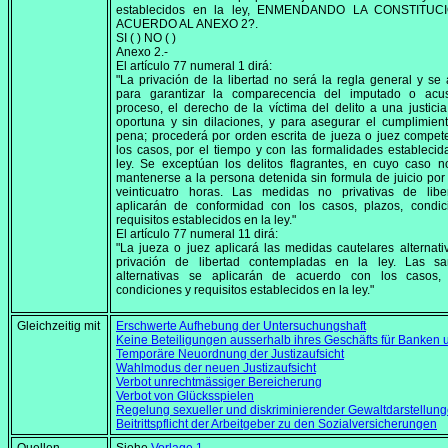
establecidos en la ley, ENMENDANDO LA CONSTITUC
ACUERDO AL ANEXO 2?.
SI ( ) NO ( )
Anexo 2.-
El artículo 77 numeral 1 dirá:
"La privación de la libertad no será la regla general y se 
para garantizar la comparecencia del imputado o acu
proceso, el derecho de la víctima del delito a una justicia
oportuna y sin dilaciones, y para asegurar el cumplimien
pena; procederá por orden escrita de jueza o juez compet
los casos, por el tiempo y con las formalidades establecid
ley. Se exceptúan los delitos flagrantes, en cuyo caso 
mantenerse a la persona detenida sin formula de juicio po
veinticuatro horas. Las medidas no privativas de libe
aplicarán de conformidad con los casos, plazos, condic
requisitos establecidos en la ley."
El artículo 77 numeral 11 dirá:
"La jueza o juez aplicará las medidas cautelares alternati
privación de libertad contempladas en la ley. Las sa
alternativas se aplicarán de acuerdo con los casos, 
condiciones y requisitos establecidos en la ley."
Gleichzeitig mit
Erschwerte Aufhebung der Untersuchungshaft
Keine Beteiligungen ausserhalb ihres Geschäfts für Banke
Temporäre Neuordnung der Justizaufsicht
Wahlmodus der neuen Justizaufsicht
Verbot unrechtmässiger Bereicherung
Verbot von Glücksspielen
Regelung sexueller und diskriminierender Gewaltdarstellun
Beitrittspflicht der Arbeitgeber zu den Sozialversicherungen