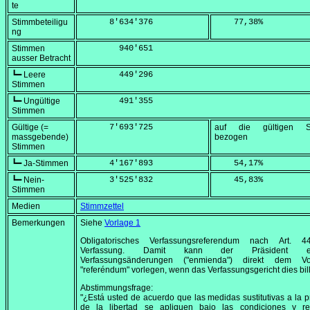
te
Stimmbeteiligu
      8'634'376
    77,38
%
ng
Stimmen
        940'651
ausser Betracht
┗━ Leere
        449'296
Stimmen
┗━ Ungültige
        491'355
Stimmen
Gültige (=
      7'693'725
auf die gültigen S
massgebende)
bezogen
Stimmen
┗━ Ja-Stimmen
      4'167'893
    54,17
%
┗━ Nein-
      3'525'832
    45,83
%
Stimmen
Medien
Stimmzettel
Bemerkungen
Siehe
Vorlage 1
Obligatorisches Verfassungsreferendum nach Art. 
Verfassung. Damit kann der Präsident ei
Verfassungsänderungen ("enmienda") direkt dem V
"referéndum" vorlegen, wenn das Verfassungsgericht dies bill
Abstimmungsfrage:
"¿Está usted de acuerdo que las medidas sustitutivas a la p
de la libertad se apliquen bajo las condiciones y req