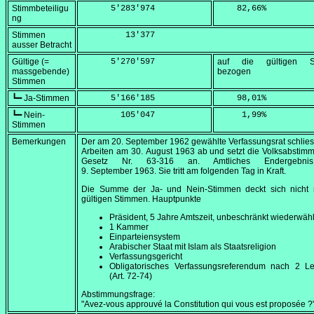
Stimmbeteiligu
      5'283'974
    82,66
%
ng
Stimmen
         13'377
ausser Betracht
Gültige (=
      5'270'597
auf die gültigen S
massgebende)
bezogen
Stimmen
┗━ Ja-Stimmen
      5'166'185
    98,01
%
┗━ Nein-
        105'047
     1,99
%
Stimmen
Bemerkungen
Der am
20. September 1962
gewählte Verfassungsrat schlies
Arbeiten am
30. August 1963
ab und setzt die Volksabstim
Gesetz Nr. 63-316 an. Amtliches Endergebn
9. September 1963
. Sie tritt am folgenden Tag in Kraft.
Die Summe der Ja- und Nein-Stimmen deckt sich nicht 
gültigen Stimmen. Hauptpunkte
Präsident, 5 Jahre Amtszeit, unbeschränkt wiederwäh
1 Kammer
Einparteiensystem
Arabischer Staat mit Islam als Staatsreligion
Verfassungsgericht
Obligatorisches Verfassungsreferendum nach 2 L
(Art. 72-74)
Abstimmungsfrage:
"Avez-vous approuvé la Constitution qui vous est proposée ?