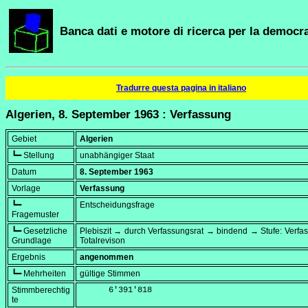
Banca dati e motore di ricerca per la democra
Tradurre questa pagina in italiano
Algerien, 8. September 1963 : Verfassung
Gebiet
Algerien
┗━ Stellung
unabhängiger Staat
Datum
8. September 1963
Vorlage
Verfassung
┗━
Entscheidungsfrage
Fragemuster
┗━ Gesetzliche
Plebiszit → durch Verfassungsrat → bindend → Stufe: Verf
Grundlage
Totalrevison
Ergebnis
angenommen
┗━ Mehrheiten
gültige Stimmen
Stimmberechtig
      6'391'818
te