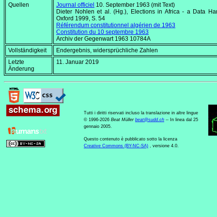
Quellen
Journal officiel
10. September 1963
(mit Text)
Dieter Nohlen et al. (Hg.),
Elections in Africa - a Data H
Oxford 1999, S. 54
Référendum constitutionnel algérien de 1963
Constitution du 10 septembre 1963
Archiv der Gegenwart 1963 10784A
Vollständigkeit
Endergebnis, widersprüchliche Zahlen
Letzte
11. Januar 2019
Änderung
Tutti i diritti riservati incluso la translazione in altre lingue
© 1996-2026
Beat Müller
beat
@
sudd
.
ch
-- In linea dal 25
gennaio 2005.
Questo contenuto è pubblicato sotto la licenza
Creative Commons (BY-NC-SA)
, versione 4.0.