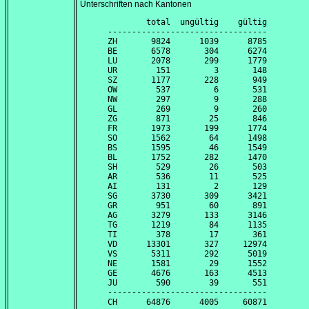
Unterschriften nach Kantonen
        total  ungültig    gültig

---------------------------------

ZH       9824      1039      8785

BE       6578       304      6274

LU       2078       299      1779

UR        151         3       148

SZ       1177       228       949

OW        537         6       531

NW        297         9       288

GL        269         9       260

ZG        871        25       846

FR       1973       199      1774

SO       1562        64      1498

BS       1595        46      1549

BL       1752       282      1470

SH        529        26       503

AR        536        11       525

AI        131         2       129

SG       3730       309      3421

GR        951        60       891

AG       3279       133      3146

TG       1219        84      1135

TI        378        17       361

VD      13301       327     12974

VS       5311       292      5019

NE       1581        29      1552

GE       4676       163      4513

JU        590        39       551

---------------------------------
