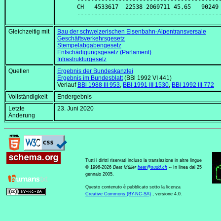
------------------------------------------
CH   4533617  22538 2069711 45,65   90249 
Gleichzeitig mit
Bau der schweizerischen Eisenbahn-Alpentransversale
Geschäftsverkehrsgesetz
Stempelabgabengesetz
Entschädigungsgesetz (Parlament)
Infrastrukturgesetz
Quellen
Ergebnis der Bundeskanzlei
Ergebnis im Bundesblatt
(BBl 1992 VI 441)
Verlauf
BBl 1988 III 953
,
BBl 1991 III 1530
,
BBl 1992 III 772
Vollständigkeit
Endergebnis
Letzte
23. Juni 2020
Änderung
Tutti i diritti riservati incluso la translazione in altre lingue
© 1996-2026
Beat Müller
beat
@
sudd
.
ch
-- In linea dal 25
gennaio 2005.
Questo contenuto è pubblicato sotto la licenza
Creative Commons (BY-NC-SA)
, versione 4.0.