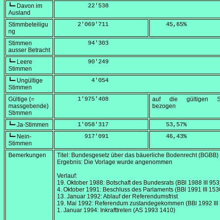
┗━ Davon im
         22'538
Ausland
Stimmbeteiligu
      2'069'711
    45,65
%
ng
Stimmen
         94'303
ausser Betracht
┗━ Leere
         90'249
Stimmen
┗━ Ungültige
          4'054
Stimmen
Gültige (=
      1'975'408
auf die gültigen S
massgebende)
bezogen
Stimmen
┗━ Ja-Stimmen
      1'058'317
    53,57
%
┗━ Nein-
        917'091
    46,43
%
Stimmen
Bemerkungen
Titel: Bundesgesetz über das bäuerliche Bodenrecht (BGBB)
Ergebnis: Die Vorlage wurde angenommen
Verlauf:
19. Oktober 1988
: Botschaft des Bundesrats (BBl 1988 III 953
4. Oktober 1991
: Beschluss des Parlaments (BBl 1991 III 153
13. Januar 1992
: Ablauf der Referendumsfrist
19. Mai 1992
: Referendum zustandegekommen (BBl 1992 III
1. Januar 1994
: Inkrafttreten (AS 1993 1410)