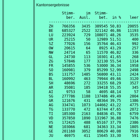
Kantonsergebnisse
      Stimm-     im  Stimm-               
        ber.  Ausl.    bet.  in %    leer 
------------------------------------------
ZH    766356   3435  389545 50,83   20055 
BE    685327   2522  321142 46,86   11193 
LU    223924    729  108071 48,26    3535 
UR     25215     50   12989 51,51     400 
SZ     77026    156   35764 46,43     992 
OW     20615     64    8925 43,29     257 
NW     24714     65   11570 46,82     336 
GL     24730    113   10301 41,65     268 
ZG     57846    177   32130 55,54    1314 
FR    145855    536   53000 36,34    1958 
SO    160981    379   85299 52,99    2498 
BS    131757   1485   56800 43,11    2424 
BL    160992    463   79944 49,66    3120 
SH     48696    272   33255 68,29    3527 
AR     35081    185   19418 55,35     345 
AI      9753     58    4695 48,14      57 
SG    277786   1188  137486 49,49    2804 
GR    121676    431   48364 39,75    1386 
AG    334741   1073  144662 43,22    4775 
TG    133770    472   63744 47,65    2072 
TI    185300   2163   84836 45,78    6759 
VD    357850   1890  131967 36,88    7476 
VS    172425    488   65167 37,79    2386 
NE    103066    681   34363 33,34    1805 
GE    201160   3052   80629 40,08    7916 
JU     46975    411   15645 33,30     591 