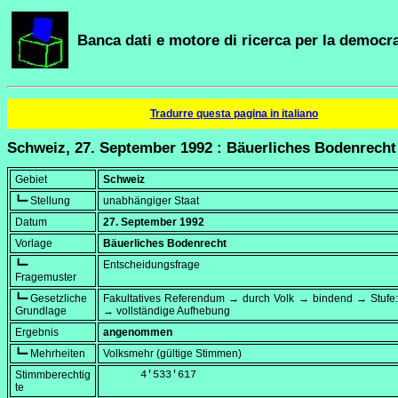
Banca dati e motore di ricerca per la democra
Tradurre questa pagina in italiano
Schweiz, 27. September 1992 : Bäuerliches Bodenrecht
Gebiet
Schweiz
┗━ Stellung
unabhängiger Staat
Datum
27. September 1992
Vorlage
Bäuerliches Bodenrecht
┗━
Entscheidungsfrage
Fragemuster
┗━ Gesetzliche
Fakultatives Referendum → durch Volk → bindend → Stufe:
Grundlage
→ vollständige Aufhebung
Ergebnis
angenommen
┗━ Mehrheiten
Volksmehr (gültige Stimmen)
Stimmberechtig
      4'533'617
te