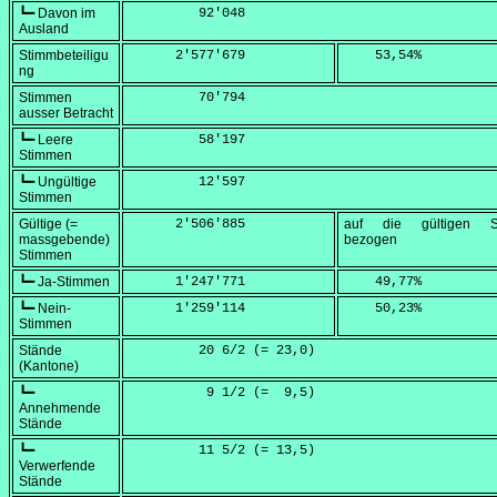
┗━ Davon im
         92'048
Ausland
Stimmbeteiligu
      2'577'679
    53,54
%
ng
Stimmen
         70'794
ausser Betracht
┗━ Leere
         58'197
Stimmen
┗━ Ungültige
         12'597
Stimmen
Gültige (=
      2'506'885
auf die gültigen S
massgebende)
bezogen
Stimmen
┗━ Ja-Stimmen
      1'247'771
    49,77
%
┗━ Nein-
      1'259'114
    50,23
%
Stimmen
Stände
         20 6/2 (=
 23,0
)
(Kantone)
┗━
          9 1/2 (=
  9,5
)
Annehmende
Stände
┗━
         11 5/2 (=
 13,5
)
Verwerfende
Stände