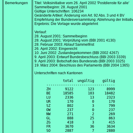
Bemerkungen
Titel: Volksinitiative vom
26. April 2002
'Postdienste für alle'
Sammelbeginn:
28. August 2001
Gültige Unterschriften: 106234
Geänderte Artikel: Änderung von Art. 92 Abs. 3 und 4 BV
Empfehlung der Bundesversammlung: Ablehnung der Initiati
Ergebnis: Die Vorlage wurde abgelehnt
Verlauf:
28. August 2001
: Sammelbeginn
28. August 2001
: Vorprüfung vom (BBl 2001 4130)
28. Februar 2003
: Ablauf Sammelfrist
26. April 2002
: Eingereicht
10. Juni 2002
: Zustandegekommen (BBl 2002 4267)
9. April 2003
: Entwurf Bundesbeschluss (BBl 2003 3339)
9. April 2003
: Botschaft des Bundesrats (BBl 2003 3325)
19. März 2004
: Beschluss des Parlaments (BBl 2004 1365)
Unterschriften nach Kantonen
        total  ungültig    gültig

---------------------------------

ZH       9122       123      8999

BE      18585       103     18482

LU       2336        13      2323

UR        170         0       170

SZ        802         3       799

OW        237         0       237

NW        271         2       269

GL        888        25       863

ZG        418         3       415

FR       3670        36      3634

SO       2887         7      2880
