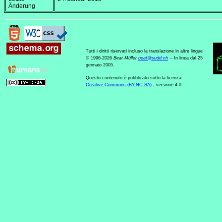
Änderung
Tutti i diritti riservati incluso la translazione in altre lingue
© 1996-2026
Beat Müller
beat
@
sudd
.
ch
-- In linea dal 25
gennaio 2005.
Questo contenuto è pubblicato sotto la licenza
Creative Commons (BY-NC-SA)
, versione 4.0.