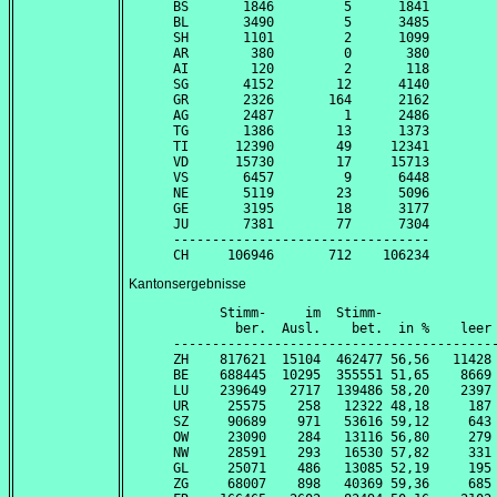
BS       1846         5      1841

BL       3490         5      3485

SH       1101         2      1099

AR        380         0       380

AI        120         2       118

SG       4152        12      4140

GR       2326       164      2162

AG       2487         1      2486

TG       1386        13      1373

TI      12390        49     12341

VD      15730        17     15713

VS       6457         9      6448

NE       5119        23      5096

GE       3195        18      3177

JU       7381        77      7304

---------------------------------

Kantonsergebnisse
      Stimm-     im  Stimm-               
        ber.  Ausl.    bet.  in %    leer 
------------------------------------------
ZH    817621  15104  462477 56,56   11428 
BE    688445  10295  355551 51,65    8669 
LU    239649   2717  139486 58,20    2397 
UR     25575    258   12322 48,18     187 
SZ     90689    971   53616 59,12     643 
OW     23090    284   13116 56,80     279 
NW     28591    293   16530 57,82     331 
GL     25071    486   13085 52,19     195 
ZG     68007    898   40369 59,36     685 