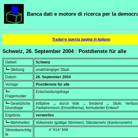
Banca dati e motore di ricerca per la democra
Tradurre questa pagina in italiano
Schweiz, 26. September 2004 : Postdienste für alle
Gebiet
Schweiz
┗━ Stellung
unabhängiger Staat
Datum
26. September 2004
Vorlage
Postdienste für alle
┗━
Entscheidungsfrage
Fragemuster
┗━ Gesetzliche
Initiative → durch Volk → bindend → Stufe: Verfa
Grundlage
Partialrevision (Einzelthema), formulierter Entwurf
Ergebnis
verworfen
┗━ Mehrheiten
Volksmehr (gültige Stimmen), Ständemehr (Kantonsmehr)
Stimmberechtig
      4'814'898
te