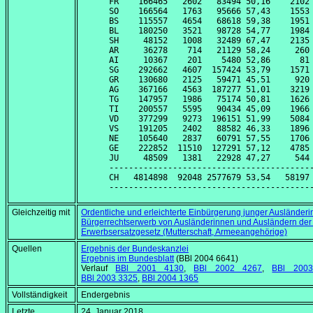
FR    166465   2602   83494 50,16    2102 
SO    166564   1763   95666 57,43    1553 
BS    115557   4654   68618 59,38    1951 
BL    180250   3521   98728 54,77    1984 
SH     48152   1008   32489 67,47    2135 
AR     36278    714   21129 58,24     260 
AI     10367    201    5480 52,86      81 
SG    292662   4607  157424 53,79    1571 
GR    130680   2125   59471 45,51     920 
AG    367166   4563  187277 51,01    3219 
TG    147957   1986   75174 50,81    1626 
TI    200557   5595   90434 45,09    1966 
VD    377299   9273  196151 51,99    5084 
VS    191205   2402   88582 46,33    1896 
NE    105640   2837   60791 57,55    1706 
GE    222852  11510  127291 57,12    4785 
JU     48509   1381   22928 47,27     544 
------------------------------------------
CH   4814898  92048 2577679 53,54   58197 
Gleichzeitig mit
Ordentliche und erleichterte Einbürgerung junger Ausländer
Bürgerrechtserwerb von Ausländerinnen und Ausländern der 
Erwerbsersatzgesetz (Mutterschaft, Armeeangehörige)
Quellen
Ergebnis der Bundeskanzlei
Ergebnis im Bundesblatt
(BBl 2004 6641)
Verlauf
BBl 2001 4130
,
BBl 2002 4267
,
BBl 200
BBl 2003 3325
,
BBl 2004 1365
Vollständigkeit
Endergebnis
Letzte
24. Januar 2018