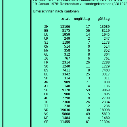
24. Juni 1977
: Beschluss des Parlaments (BBl 1977 III 88)
19. Januar 1978
: Referendum zustandegekommen (BBl 1978 
Unterschriften nach Kantonen
        total  ungültig    gültig

---------------------------------

ZH      13106        17     13089

BE       8175        56      8119

LU       1959        14      1945

UR        249         2       247

SZ       1180         7      1173

OW        514         0       514

NW        358         6       352

GL        312         8       304

ZG        767         6       761

FR       2314        26      2288

SO       1240        11      1229

BS       7411         8      7403

BL       3342        25      3317

SH        314         3       311

AR        909        71       838

AI        140         4       136

SG       9128        59      9069

GR        900         5       895

AG       2798         8      2790

TG       2360        26      2334

TI        238         2       236

VD      19036        38     18998

VS       5868        49      5819

NE       1484         4      1480

GE      11455        61     11394

---------------------------------
