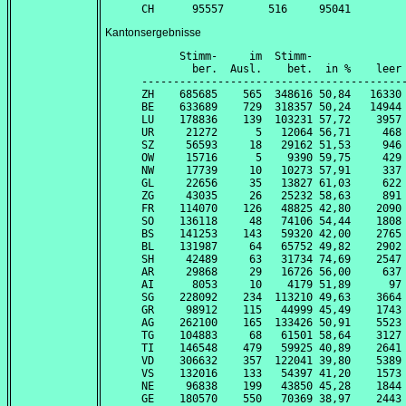
Kantonsergebnisse
      Stimm-     im  Stimm-               
        ber.  Ausl.    bet.  in %    leer 
------------------------------------------
ZH    685685    565  348616 50,84   16330 
BE    633689    729  318357 50,24   14944 
LU    178836    139  103231 57,72    3957 
UR     21272      5   12064 56,71     468 
SZ     56593     18   29162 51,53     946 
OW     15716      5    9390 59,75     429 
NW     17739     10   10273 57,91     337 
GL     22656     35   13827 61,03     622 
ZG     43035     26   25232 58,63     891 
FR    114070    126   48825 42,80    2090 
SO    136118     48   74106 54,44    1808 
BS    141253    143   59320 42,00    2765 
BL    131987     64   65752 49,82    2902 
SH     42489     63   31734 74,69    2547 
AR     29868     29   16726 56,00     637 
AI      8053     10    4179 51,89      97 
SG    228092    234  113210 49,63    3664 
GR     98912    115   44999 45,49    1743 
AG    262100    165  133426 50,91    5523 
TG    104883     68   61501 58,64    3127 
TI    146548    479   59925 40,89    2641 
VD    306632    357  122041 39,80    5389 
VS    132016    133   54397 41,20    1573 
NE     96838    199   43850 45,28    1844 
GE    180570    550   70369 38,97    2443 