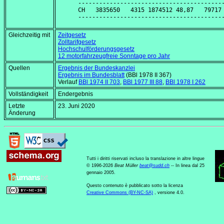
------------------------------------------
CH   3835650   4315 1874512 48,87   79717 
Gleichzeitig mit
Zeitgesetz
Zolltarifgesetz
Hochschulförderungsgesetz
12 motorfahrzeugfreie Sonntage pro Jahr
Quellen
Ergebnis der Bundeskanzlei
Ergebnis im Bundesblatt
(BBl 1978 II 367)
Verlauf
BBl 1974 II 703
,
BBl 1977 III 88
,
BBl 1978 I 262
Vollständigkeit
Endergebnis
Letzte
23. Juni 2020
Änderung
Tutti i diritti riservati incluso la translazione in altre lingue
© 1996-2026
Beat Müller
beat
@
sudd
.
ch
-- In linea dal 25
gennaio 2005.
Questo contenuto è pubblicato sotto la licenza
Creative Commons (BY-NC-SA)
, versione 4.0.