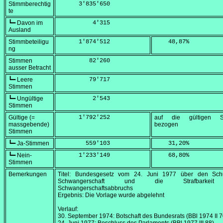
Stimmberechtig
      3'835'650
te
┗━ Davon im
          4'315
Ausland
Stimmbeteiligu
      1'874'512
    48,87
%
ng
Stimmen
         82'260
ausser Betracht
┗━ Leere
         79'717
Stimmen
┗━ Ungültige
          2'543
Stimmen
Gültige (=
      1'792'252
auf die gültigen S
massgebende)
bezogen
Stimmen
┗━ Ja-Stimmen
        559'103
    31,20
%
┗━ Nein-
      1'233'149
    68,80
%
Stimmen
Bemerkungen
Titel: Bundesgesetz vom
24. Juni 1977
über den Schu
Schwangerschaft und die Strafbarkei
Schwangerschaftsabbruchs
Ergebnis: Die Vorlage wurde abgelehnt
Verlauf:
30. September 1974
: Botschaft des Bundesrats (BBl 1974 II 