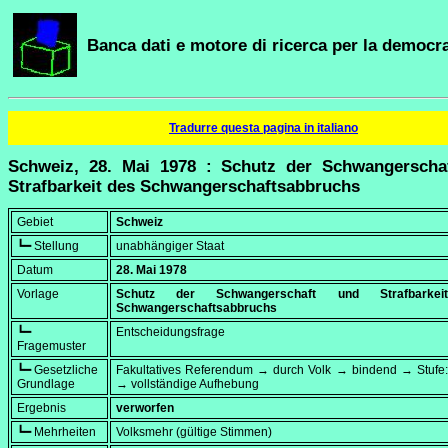
Banca dati e motore di ricerca per la democra
Tradurre questa pagina in italiano
Schweiz, 28. Mai 1978 : Schutz der Schwangerscha
Strafbarkeit des Schwangerschaftsabbruchs
Gebiet
Schweiz
┗━ Stellung
unabhängiger Staat
Datum
28. Mai 1978
Vorlage
Schutz der Schwangerschaft und Strafbarke
Schwangerschaftsabbruchs
┗━
Entscheidungsfrage
Fragemuster
┗━ Gesetzliche
Fakultatives Referendum → durch Volk → bindend → Stufe:
Grundlage
→ vollständige Aufhebung
Ergebnis
verworfen
┗━ Mehrheiten
Volksmehr (gültige Stimmen)