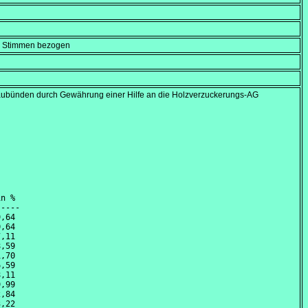
en Stimmen bezogen
aubünden durch Gewährung einer Hilfe an die Holzverzuckerungs-AG
n %

----

,64 

,64 

,11 

,59 

,70 

,59 

,11 

,99 

,84 

,22 
