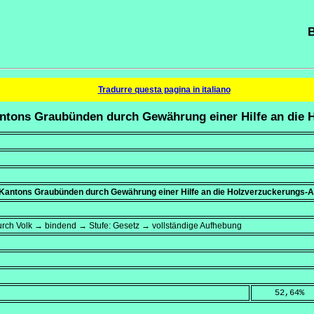
B
Tradurre questa pagina in italiano
Kantons Graubünden durch Gewährung einer Hilfe an die
 Kantons Graubünden durch Gewährung einer Hilfe an die Holzverzuckerungs-
rch Volk → bindend → Stufe: Gesetz → vollständige Aufhebung
    52,64
%