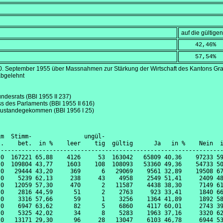
auf die gültig
    42,46
%
    57,54
%
0. September 1955
über Massnahmen zur Stärkung der Wirtschaft des Kantons Gr
abgelehnt
undesrats (BBl 1955 II 237)
ss des Parlaments (BBl 1955 II 616)
zustandegekommen (BBl 1956 I 25)
m  Stimm-               ungül-

.    bet.  in %    leer    tig  gültig      Ja   in %    Nein  i
----------------------------------------------------------------
0  167221 65,88    4126     53  163042   65809 40,36    97233 59
0  109804 43,77    1603    108  108093   53360 49,36    54733 50
0   29444 43,20     369      6   29069    9561 32,89    19508 67
0    5239 62,13     238     43    4958    2549 51,41     2409 48
0   12059 57,30     470      2   11587    4438 38,30     7149 61
0    2816 44,59      51      2    2763     923 33,41     1840 66
0    3316 57,66      59      1    3256    1364 41,89     1892 58
0    6947 63,62      82      5    6860    4117 60,01     2743 39
0    5325 42,02      34      8    5283    1963 37,16     3320 62
0   13171 29,30      96     28   13047    6103 46,78     6944 53