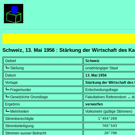
Schweiz, 13. Mai 1956 : Stärkung der Wirtschaft des 
Gebiet
Schweiz
┗━ Stellung
unabhängiger Staat
Datum
13. Mai 1956
Vorlage
Stärkung der Wirtschaft des
┗━ Fragemuster
Entscheidungsfrage
┗━ Gesetzliche Grundlage
Fakultatives Referendum → du
Ergebnis
verworfen
┗━ Mehrheiten
Volksmehr (gültige Stimmen)
Stimmberechtigte
      1'454'269
Stimmbeteiligung
        765'543
Stimmen ausser Betracht
         20'706