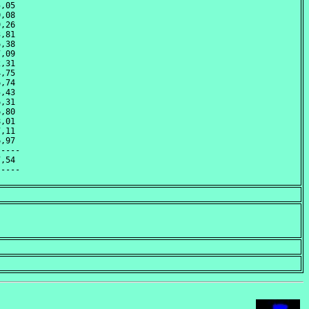
,05 

,08 

,26 

,81 

,38 

,09 

,31 

,75 

,74 

,43 

,31 

,80 

,01 

,11 

,97 

----

,54 
