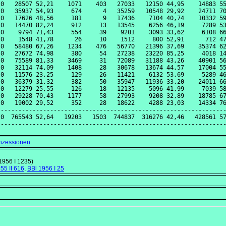
0   28507 52,21    1071    403   27033   12150 44,95    14883 55
0   35937 54,93     674      4   35259   10548 29,92    24711 70
0   17626 48,56     181      9   17436    7104 40,74    10332 59
0   14470 82,24     912     13   13545    6256 46,19     7289 53
0    9794 71,43     554     39    9201    3093 33,62     6108 66
0    1548 41,78      26     10    1512     800 52,91      712 47
0   58480 67,26    1234    476   56770   21396 37,69    35374 62
0   27672 74,98     380     54   27238   23220 85,25     4018 14
0   75589 81,33    3469     31   72089   31188 43,26    40901 56
0   32114 74,09    1408     28   30678   13674 44,57    17004 55
0   11576 23,25     129     26   11421    6132 53,69     5289 46
0   36379 31,32     382     50   35947   11936 33,20    24011 66
0   12279 25,55     126     18   12135    5096 41,99     7039 58
0   29228 70,43    1177     58   27993    9208 32,89    18785 67
0   19002 29,52     352     28   18622    4288 23,03    14334 76
----------------------------------------------------------------
0  765543 52,64   19203   1503  744837  316276 42,46   428561 57
onzessionen
1956 I 1235)
55 II 616
,
BBl 1956 I 25