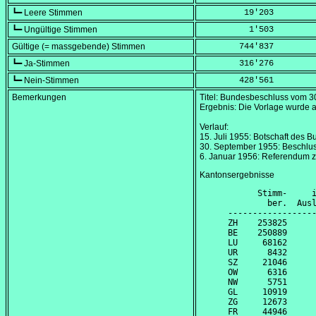
┗━ Leere Stimmen
         19'203
┗━ Ungültige Stimmen
          1'503
Gültige (= massgebende) Stimmen
        744'837
┗━ Ja-Stimmen
        316'276
┗━ Nein-Stimmen
        428'561
Bemerkungen
Titel: Bundesbeschluss vom
3
Ergebnis: Die Vorlage wurde 
Verlauf:
15. Juli 1955
: Botschaft des B
30. September 1955
: Beschlu
6. Januar 1956
: Referendum 
Kantonsergebnisse
      Stimm-     i
        ber.  Ausl
------------------
ZH    253825      
BE    250889      
LU     68162      
UR      8432      
SZ     21046      
OW      6316      
NW      5751      
GL     10919      
ZG     12673      
FR     44946      