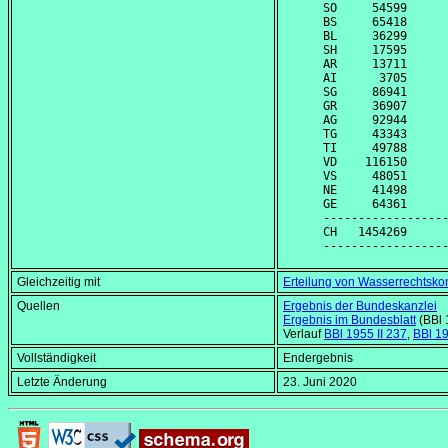
SO     54599      
BS     65418      
BL     36299      
SH     17595      
AR     13711      
AI      3705      
SG     86941      
GR     36907      
AG     92944      
TG     43343      
TI     49788      
VD    116150      
VS     48051      
NE     41498      
GE     64361      
------------------
CH   1454269      
Gleichzeitig mit
Erteilung von Wasserrechtsk
Quellen
Ergebnis der Bundeskanzlei
Ergebnis im Bundesblatt
(BBl 
Verlauf
BBl 1955 II 237
,
BBl 19
Vollständigkeit
Endergebnis
Letzte Änderung
23. Juni 2020