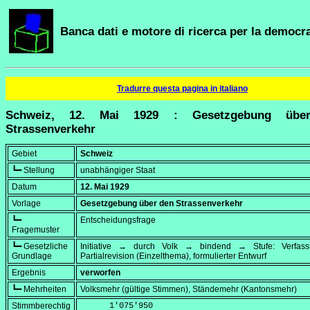
Banca dati e motore di ricerca per la democra
Tradurre questa pagina in italiano
Schweiz, 12. Mai 1929 : Gesetzgebung übe
Strassenverkehr
Gebiet
Schweiz
┗━ Stellung
unabhängiger Staat
Datum
12. Mai 1929
Vorlage
Gesetzgebung über den Strassenverkehr
┗━
Entscheidungsfrage
Fragemuster
┗━ Gesetzliche
Initiative → durch Volk → bindend → Stufe: Verfa
Grundlage
Partialrevision (Einzelthema), formulierter Entwurf
Ergebnis
verworfen
┗━ Mehrheiten
Volksmehr (gültige Stimmen), Ständemehr (Kantonsmehr)
Stimmberechtig
      1'075'950