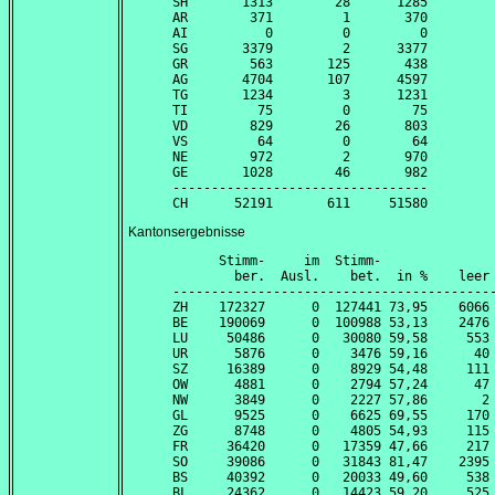
SH       1313        28      1285

AR        371         1       370

AI          0         0         0

SG       3379         2      3377

GR        563       125       438

AG       4704       107      4597

TG       1234         3      1231

TI         75         0        75

VD        829        26       803

VS         64         0        64

NE        972         2       970

GE       1028        46       982

---------------------------------

Kantonsergebnisse
      Stimm-     im  Stimm-               
        ber.  Ausl.    bet.  in %    leer 
------------------------------------------
ZH    172327      0  127441 73,95    6066 
BE    190069      0  100988 53,13    2476 
LU     50486      0   30080 59,58     553 
UR      5876      0    3476 59,16      40 
SZ     16389      0    8929 54,48     111 
OW      4881      0    2794 57,24      47 
NW      3849      0    2227 57,86       2 
GL      9525      0    6625 69,55     170 
ZG      8748      0    4805 54,93     115 
FR     36420      0   17359 47,66     217 
SO     39086      0   31843 81,47    2395 
BS     40392      0   20033 49,60     538 
BL     24362      0   14423 59,20     525 