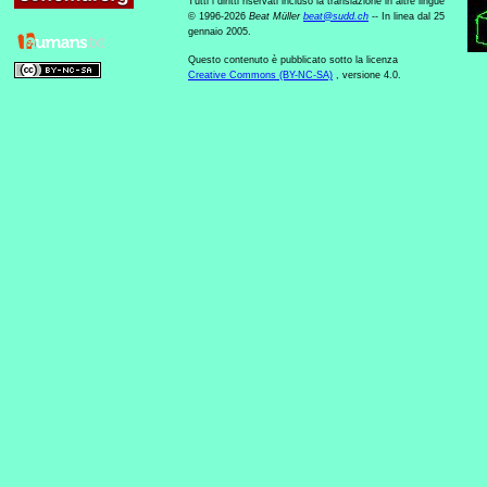
Tutti i diritti riservati incluso la translazione in altre lingue
© 1996-2026
Beat Müller
beat
@
sudd
.
ch
-- In linea dal 25
gennaio 2005.
Questo contenuto è pubblicato sotto la licenza
Creative Commons (BY-NC-SA)
, versione 4.0.