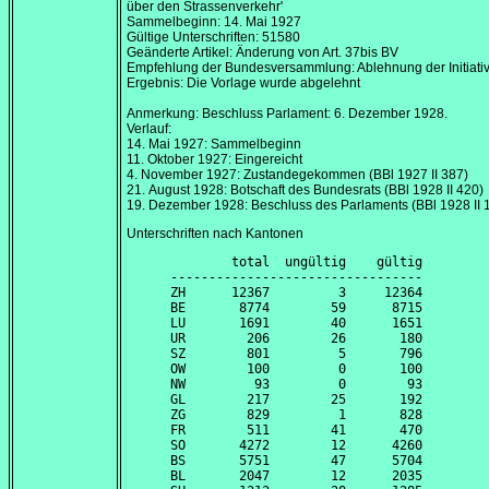
über den Strassenverkehr'
Sammelbeginn:
14. Mai 1927
Gültige Unterschriften: 51580
Geänderte Artikel: Änderung von Art. 37bis BV
Empfehlung der Bundesversammlung: Ablehnung der Initiati
Ergebnis: Die Vorlage wurde abgelehnt
Anmerkung: Beschluss Parlament:
6. Dezember 1928
.
Verlauf:
14. Mai 1927
: Sammelbeginn
11. Oktober 1927
: Eingereicht
4. November 1927
: Zustandegekommen (BBl 1927 II 387)
21. August 1928
: Botschaft des Bundesrats (BBl 1928 II 420)
19. Dezember 1928
: Beschluss des Parlaments (BBl 1928 II 
Unterschriften nach Kantonen
        total  ungültig    gültig

---------------------------------

ZH      12367         3     12364

BE       8774        59      8715

LU       1691        40      1651

UR        206        26       180

SZ        801         5       796

OW        100         0       100

NW         93         0        93

GL        217        25       192

ZG        829         1       828

FR        511        41       470

SO       4272        12      4260

BS       5751        47      5704

BL       2047        12      2035
