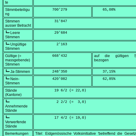
te
Stimmbeteiligu
        700'279
    65,08
%
ng
Stimmen
         31'847
ausser Betracht
┗━ Leere
         29'684
Stimmen
┗━ Ungültige
          2'163
Stimmen
Gültige (=
        668'432
auf die gültigen S
massgebende)
bezogen
Stimmen
┗━ Ja-Stimmen
        248'350
    37,15
%
┗━ Nein-
        420'082
    62,85
%
Stimmen
Stände
         19 6/2 (=
 22,0
)
(Kantone)
┗━
          2 2/2 (=
  3,0
)
Annehmende
Stände
┗━
         17 4/2 (=
 19,0
)
Verwerfende
Stände
Bemerkungen
Titel: Eidgenössische Volksinitiative 'betreffend die Gese