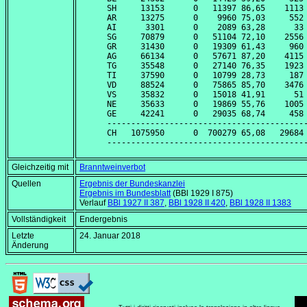
SH     13153      0   11397 86,65    1113 
AR     13275      0    9960 75,03     552 
AI      3301      0    2089 63,28      33 
SG     70879      0   51104 72,10    2556 
GR     31430      0   19309 61,43     960 
AG     66134      0   57671 87,20    4115 
TG     35548      0   27140 76,35    1923 
TI     37590      0   10799 28,73     187 
VD     88524      0   75865 85,70    3476 
VS     35832      0   15018 41,91      51 
NE     35633      0   19869 55,76    1005 
GE     42241      0   29035 68,74     458 
------------------------------------------
CH   1075950      0  700279 65,08   29684 
Gleichzeitig mit
Branntweinverbot
Quellen
Ergebnis der Bundeskanzlei
Ergebnis im Bundesblatt
(BBl 1929 I 875)
Verlauf
BBl 1927 II 387
,
BBl 1928 II 420
,
BBl 1928 II 1383
Vollständigkeit
Endergebnis
Letzte
24. Januar 2018
Änderung