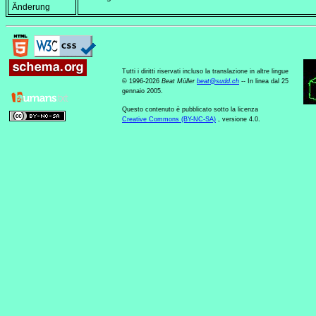
Änderung
Tutti i diritti riservati incluso la translazione in altre lingue
© 1996-2026
Beat Müller
beat
@
sudd
.
ch
-- In linea dal 25
gennaio 2005.
Questo contenuto è pubblicato sotto la licenza
Creative Commons (BY-NC-SA)
, versione 4.0.