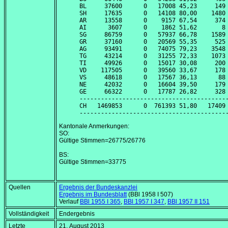
BL     37600      0   17008 45,23     149 
SH     17635      0   14108 80,00    1480 
AR     13558      0    9157 67,54     374 
AI      3607      0    1862 51,62       8 
SG     86759      0   57937 66,78    1589 
GR     37160      0   20569 55,35     525 
AG     93491      0   74075 79,23    3548 
TG     43214      0   31255 72,33    1073 
TI     49926      0   15017 30,08     200 
VD    117505      0   39560 33,67     178 
VS     48618      0   17567 36,13      88 
NE     42032      0   16604 39,50     179 
GE     66322      0   17787 26,82     328 
------------------------------------------
CH   1469853      0  761393 51,80   17409 
Kantonale Anmerkungen:
SO:
Gültige Stimmen=26775/26776
BS:
Gültige Stimmen=33775
Quellen
Ergebnis der Bundeskanzlei
Ergebnis im Bundesblatt
(BBl 1958 I 507)
Verlauf
BBl 1955 I 365
,
BBl 1957 I 347
,
BBl 1957 II 151
Vollständigkeit
Endergebnis
Letzte
21. August 2013