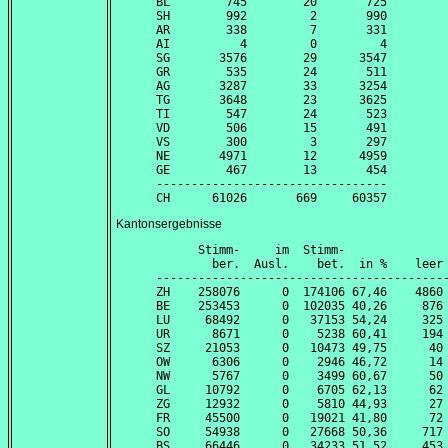
BL        745        20       725

SH        992         2       990

AR        338         7       331

AI          4         0         4

SG       3576        29      3547

GR        535        24       511

AG       3287        33      3254

TG       3648        23      3625

TI        547        24       523

VD        506        15       491

VS        300         3       297

NE       4971        12      4959

GE        467        13       454

---------------------------------

Kantonsergebnisse
      Stimm-     im  Stimm-               
        ber.  Ausl.    bet.  in %    leer 
------------------------------------------
ZH    258076      0  174106 67,46    4860 
BE    253453      0  102035 40,26     876 
LU     68492      0   37153 54,24     325 
UR      8671      0    5238 60,41     194 
SZ     21053      0   10473 49,75      40 
OW      6306      0    2946 46,72      14 
NW      5767      0    3499 60,67      50 
GL     10792      0    6705 62,13      62 
ZG     12932      0    5810 44,93      27 
FR     45500      0   19021 41,80      72 
SO     54938      0   27668 50,36     717 
BS     66446      0   34233 51,52     453 