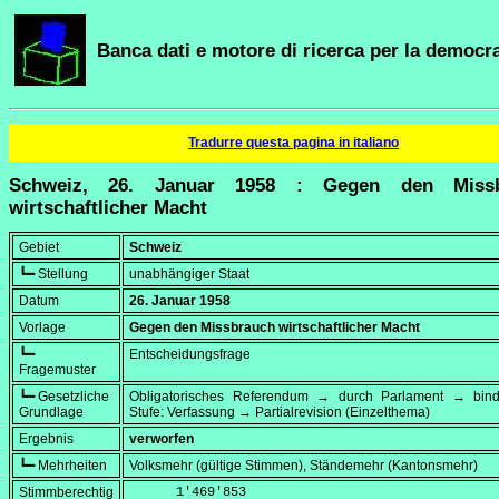
Banca dati e motore di ricerca per la democra
Tradurre questa pagina in italiano
Schweiz, 26. Januar 1958 : Gegen den Missb
wirtschaftlicher Macht
Gebiet
Schweiz
┗━ Stellung
unabhängiger Staat
Datum
26. Januar 1958
Vorlage
Gegen den Missbrauch wirtschaftlicher Macht
┗━
Entscheidungsfrage
Fragemuster
┗━ Gesetzliche
Obligatorisches Referendum → durch Parlament → bi
Grundlage
Stufe: Verfassung → Partialrevision (Einzelthema)
Ergebnis
verworfen
┗━ Mehrheiten
Volksmehr (gültige Stimmen), Ständemehr (Kantonsmehr)
Stimmberechtig
      1'469'853