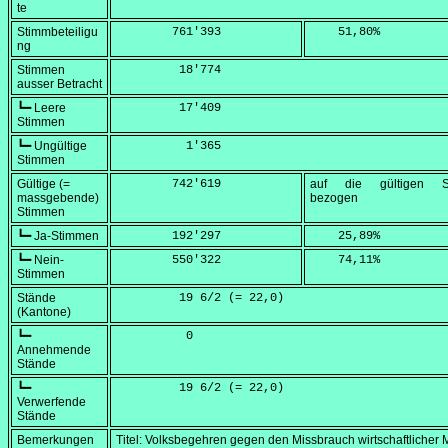
te
Stimmbeteiligu
        761'393
    51,80
%
ng
Stimmen
         18'774
ausser Betracht
┗━ Leere
         17'409
Stimmen
┗━ Ungültige
          1'365
Stimmen
Gültige (=
        742'619
auf die gültigen S
massgebende)
bezogen
Stimmen
┗━ Ja-Stimmen
        192'297
    25,89
%
┗━ Nein-
        550'322
    74,11
%
Stimmen
Stände
         19 6/2 (=
 22,0
)
(Kantone)
┗━
          0
Annehmende
Stände
┗━
         19 6/2 (=
 22,0
)
Verwerfende
Stände
Bemerkungen
Titel: Volksbegehren gegen den Missbrauch wirtschaftlicher 