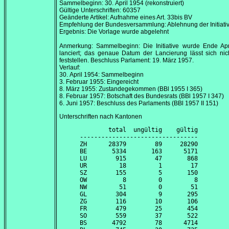
Sammelbeginn:
30. April 1954
(rekonstruiert)
Gültige Unterschriften: 60357
Geänderte Artikel: Aufnahme eines Art. 33bis BV
Empfehlung der Bundesversammlung: Ablehnung der Initiati
Ergebnis: Die Vorlage wurde abgelehnt
Anmerkung: Sammelbeginn: Die Initiative wurde Ende
Ap
lanciert; das genaue Datum der Lancierung lässt sich ni
feststellen. Beschluss Parlament:
19. März 1957
.
Verlauf:
30. April 1954
: Sammelbeginn
3. Februar 1955
: Eingereicht
8. März 1955
: Zustandegekommen (BBl 1955 I 365)
8. Februar 1957
: Botschaft des Bundesrats (BBl 1957 I 347)
6. Juni 1957
: Beschluss des Parlaments (BBl 1957 II 151)
Unterschriften nach Kantonen
        total  ungültig    gültig

---------------------------------

ZH      28379        89     28290

BE       5334       163      5171

LU        915        47       868

UR         18         1        17

SZ        155         5       150

OW          8         0         8

NW         51         0        51

GL        304         9       295

ZG        116        10       106

FR        479        25       454

SO        559        37       522

BS       4792        78      4714
