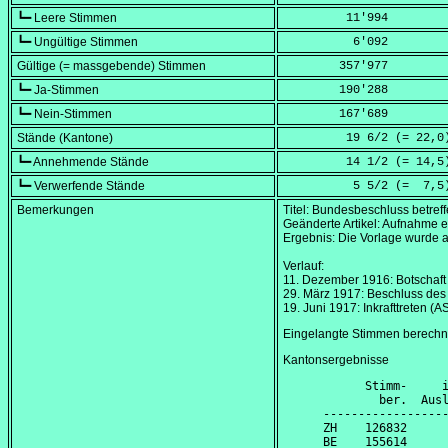
┗━ Leere Stimmen
         11'994
┗━ Ungültige Stimmen
          6'092
Gültige (= massgebende) Stimmen
        357'977
┗━ Ja-Stimmen
        190'288
┗━ Nein-Stimmen
        167'689
Stände (Kantone)
         19 6/2 (=
 22,0
┗━ Annehmende Stände
         14 1/2 (=
 14,5
┗━ Verwerfende Stände
          5 5/2 (=
  7,5
Bemerkungen
Titel: Bundesbeschluss betreff
Geänderte Artikel: Aufnahme ein
Ergebnis: Die Vorlage wurd
Verlauf:
11. Dezember 1916
: Botschaf
29. März 1917
: Beschluss des
19. Juni 1917
: Inkrafttreten (
Eingelangte Stimmen berech
Kantonsergebnisse
      Stimm-     i
        ber.  Ausl
------------------
ZH    126832      
BE    155614      