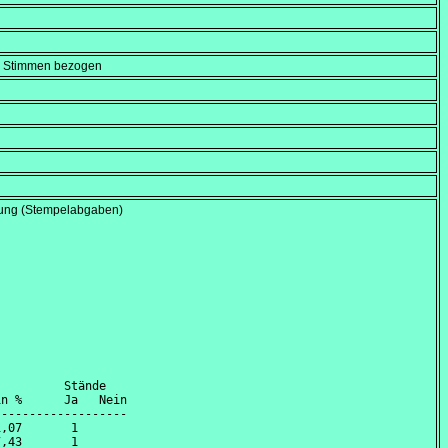
en Stimmen bezogen
assung (Stempelabgaben)
         Stände

n %      Ja   Nein

------------------

,07       1       

,43       1       
