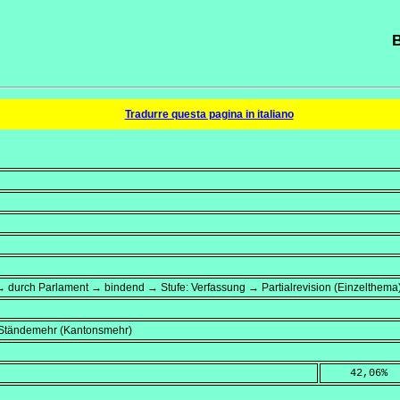
B
Tradurre questa pagina in italiano
 durch Parlament → bindend → Stufe: Verfassung → Partialrevision (Einzelthema
, Ständemehr (Kantonsmehr)
    42,06
%