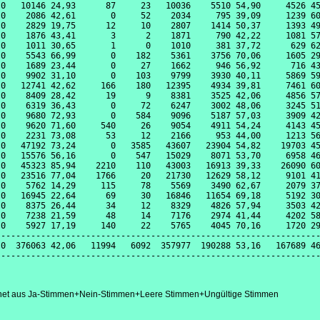
0   10146 24,93      87     23   10036    5510 54,90     4526 45
0    2086 42,61       0     52    2034     795 39,09     1239 60
0    2829 19,75      12     10    2807    1414 50,37     1393 49
0    1876 43,41       3      2    1871     790 42,22     1081 57
0    1011 30,65       1      0    1010     381 37,72      629 62
0    5543 66,99       0    182    5361    3756 70,06     1605 29
0    1689 23,44       0     27    1662     946 56,92      716 43
0    9902 31,10       0    103    9799    3930 40,11     5869 59
0   12741 42,62     166    180   12395    4934 39,81     7461 60
0    8409 28,42      19      9    8381    3525 42,06     4856 57
0    6319 36,43       0     72    6247    3002 48,06     3245 51
0    9680 72,93       0    584    9096    5187 57,03     3909 42
0    9620 71,60     540     26    9054    4911 54,24     4143 45
0    2231 73,08      53     12    2166     953 44,00     1213 56
0   47192 73,24       0   3585   43607   23904 54,82    19703 45
0   15576 56,16       0    547   15029    8071 53,70     6958 46
0   45323 85,94    2210    110   43003   16913 39,33    26090 60
0   23516 77,04    1766     20   21730   12629 58,12     9101 41
0    5762 14,29     115     78    5569    3490 62,67     2079 37
0   16945 22,64      69     30   16846   11654 69,18     5192 30
0    8375 26,44      34     12    8329    4826 57,94     3503 42
0    7238 21,59      48     14    7176    2974 41,44     4202 58
0    5927 17,19     140     22    5765    4045 70,16     1720 29
----------------------------------------------------------------
0  376063 42,06   11994   6092  357977  190288 53,16   167689 46
hnet aus Ja-Stimmen+Nein-Stimmen+Leere Stimmen+Ungültige Stimmen