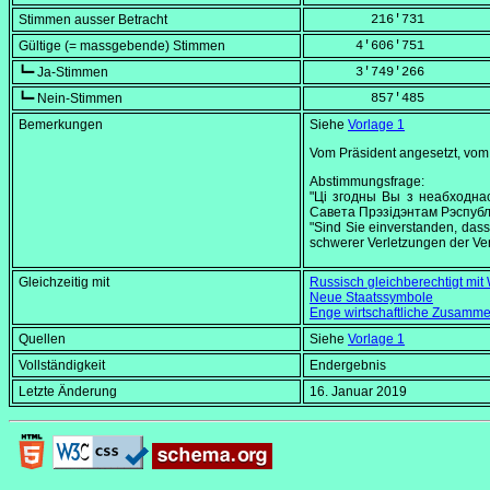
Stimmen ausser Betracht
        216'731
Gültige (= massgebende) Stimmen
      4'606'751
┗━ Ja-Stimmen
      3'749'266
┗━ Nein-Stimmen
        857'485
Bemerkungen
Siehe
Vorlage 1
Vom Präsident angesetzt, vom O
Abstimmungsfrage:
"Ці згодны Вы з неабходна
Савета Прэзідэнтам Рэспублі
"Sind Sie einverstanden, das
schwerer Verletzungen der Ve
Gleichzeitig mit
Russisch gleichberechtigt mit
Neue Staatssymbole
Enge wirtschaftliche Zusamme
Quellen
Siehe
Vorlage 1
Vollständigkeit
Endergebnis
Letzte Änderung
16. Januar 2019