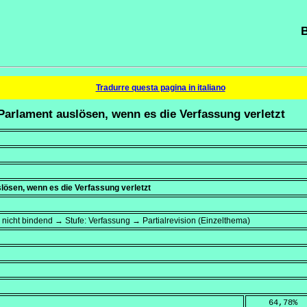
B
Tradurre questa pagina in italiano
 Parlament auslösen, wenn es die Verfassung verletzt
lösen, wenn es die Verfassung verletzt
 nicht bindend → Stufe: Verfassung → Partialrevision (Einzelthema)
    64,78
%