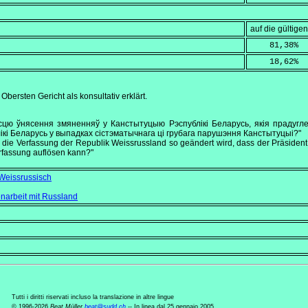
auf die gültig
    81,38
%
    18,62
%
bersten Gericht als konsultativ erklärt.
сцю ўнясення змяненняў у Канстытуцыю Рэспублікі Беларусь, якія прадуг
кі Беларусь у выпадках сістэматычнага ці грубага парушэння Канстытуцыі?"
s die Verfassung der Republik Weissrussland so geändert wird, dass der Präsiden
rfassung auflösen kann?"
 Weissrussisch
narbeit mit Russland
Tutti i diritti riservati incluso la translazione in altre lingue
© 1996-2026
Beat Müller
beat
@
sudd
.
ch
-- In linea dal 25 gennaio 2005.