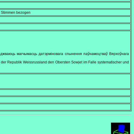
en Stimmen bezogen
леджваюць магчымасць датэрміновага спынення паўнамоцтваў Вярхоўнага
t der Republik Weissrussland den Obersten Sowjet im Falle systematischer und