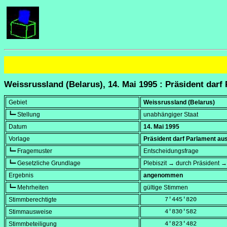
Weissrussland (Belarus), 14. Mai 1995 : Präsident darf
Gebiet
Weissrussland (Belarus)
┗━ Stellung
unabhängiger Staat
Datum
14. Mai 1995
Vorlage
Präsident darf Parlament aus
┗━ Fragemuster
Entscheidungsfrage
┗━ Gesetzliche Grundlage
Plebiszit → durch Präsident →
Ergebnis
angenommen
┗━ Mehrheiten
gültige Stimmen
Stimmberechtigte
      7'445'820
Stimmausweise
      4'830'582
Stimmbeteiligung
      4'823'482