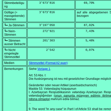
Stimmbeteiligu
      3'673'816
    69,70
%
ng
Gültige (=
      3'673'816
auf alle abgegebenen 
massgebende)
bezogen
Stimmen
┗━ Ja-Stimmen
      3'197'050
    87,02
%
┗━ Nein-
        272'921
     7,43
%
Stimmen
┗━ Stimmen
        201'303
     5,48
%
ausser Betracht
┗━ Nicht
          2'542
     0,07
%
eingelegte
Stimmzettel
Medien
Stimmzettel (Format A2 quer)
Bemerkungen
Siehe
Vorlage 1
.
Art. 53 Abs. I:
Die Ausbürgerung ist neu mit gesetzlicher Grundlage möglich
Geänderter oder neuer Artikel (aserbaidschanisch)
Maddə 53. Vətəndaşlıq hüququnun
I. Azərbaycan Respublikasının vətəndaşı Azərbaycan Resp
vətəndaşlığından
(onun qanunla müəyyən edilmiş itirilmə
istisna olmaqla)
məhrum edilə bilməz.
...
9. The word "in any case" in Part I of Article 53 shall be rem