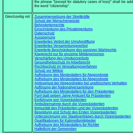
the phrase "(except for statutory cases of loss)" shall be add
the word "citizenship".
Gleichzeitig mit
Zusammensetzung der Streitkräfte
Schutz der Menschenwürde
Behindertenrechte
Einschränkung des Privateigentums
Datenschutz
Aussperrung
Erweitertes Verbot der Unruhestiftung
Erweitertes Versammlungsverbot
Erweiterte Beschränkung des passiven Wahlrechts
Klagerecht nur für einzelne Militärpersonen
Verschärfung des Umsturzverbots
Gesundheitsschutz im Arbeitsrecht
Rechtsschutz im Verwaltungsverfahren
Schutz vor Willkür
Aufhebung des Mindestalters für Abgeordnete
Aufhebung des Mindestalters für Abgeordnete
Amtsverlust der Abgeordneten bei unethischem Verhalten
Auflösung der Nationalversammlung
Aufhebung des Mindestalters für den Präsidenten
Fünf statt sieben Jahre Amtszeit für Präsidenten
Einführung von Vizepräsidenten
Amtsübernahme durch die Vizepräsidenten
Immunität des Präsidenten und der Vizepräsidenten
Besoldung und Schutz des Ersten Vizepräsidenten
Unterzeichnung von Staatsverträgen durch Vizepräsidenten
Qualifikationen für Kabinettsmitglieder
Aufhebung des Mindestalters für Richter
Haftpflicht der Gemeinden