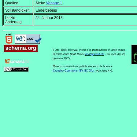
Quellen
Siehe
Vorlage 1
Vollständigkeit
Endergebnis
Letzte
24. Januar 2018
Änderung
Tutti i diritti riservati incluso la translazione in altre lingue
© 1996-2026
Beat Müller
beat
@
sudd
.
ch
-- In linea dal 25
gennaio 2005.
Questo contenuto è pubblicato sotto la licenza
Creative Commons (BY-NC-SA)
, versione 4.0.