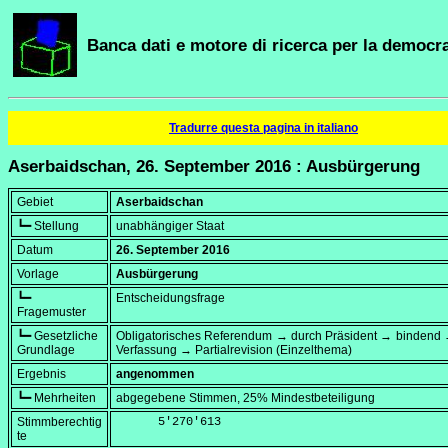
Banca dati e motore di ricerca per la democra
Tradurre questa pagina in italiano
Aserbaidschan, 26. September 2016 : Ausbürgerung
Gebiet
Aserbaidschan
┗━ Stellung
unabhängiger Staat
Datum
26. September 2016
Vorlage
Ausbürgerung
┗━
Entscheidungsfrage
Fragemuster
┗━ Gesetzliche
Obligatorisches Referendum → durch Präsident → bindend 
Grundlage
Verfassung → Partialrevision (Einzelthema)
Ergebnis
angenommen
┗━ Mehrheiten
abgegebene Stimmen, 25% Mindestbeteiligung
Stimmberechtig
      5'270'613
te