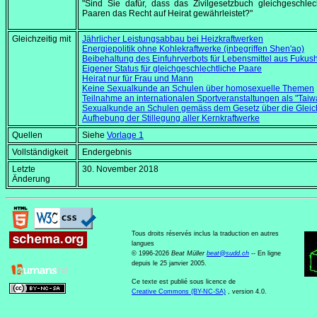
"Sind Sie dafür, dass das Zivilgesetzbuch gleichgeschlec
Paaren das Recht auf Heirat gewährleistet?"
Gleichzeitig mit
Jährlicher Leistungsabbau bei Heizkraftwerken
Energiepolitik ohne Kohlekraftwerke (inbegriffen Shen'ao)
Beibehaltung des Einfuhrverbots für Lebensmittel aus Fukus
Eigener Status für gleichgeschlechtliche Paare
Heirat nur für Frau und Mann
Keine Sexualkunde an Schulen über homosexuelle Themen
Teilnahme an internationalen Sportveranstaltungen als "Taiw
Sexualkunde an Schulen gemäss dem Gesetz über die Gleich
Aufhebung der Stillegung aller Kernkraftwerke
Quellen
Siehe
Vorlage 1
Vollständigkeit
Endergebnis
Letzte
30. November 2018
Änderung
Tous droits réservés inclus la traduction en autres
langues
© 1996-2026
Beat Müller
beat
@
sudd
.
ch
-- En ligne
depuis le 25 janvier 2005.
Ce texte est publié sous licence de
Creative Commons (BY-NC-SA)
, version 4.0.