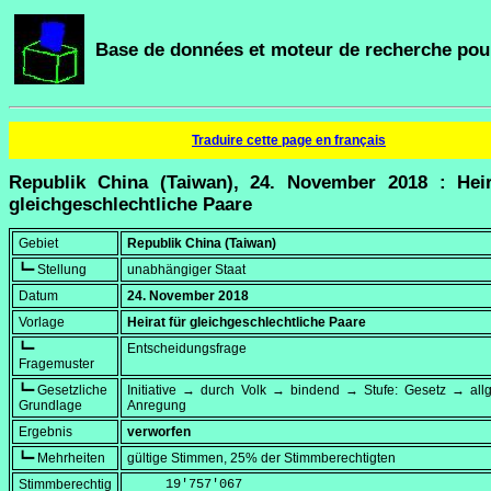
Base de données et moteur de recherche pour
Traduire cette page en français
Republik China (Taiwan), 24. November 2018 : Heir
gleichgeschlechtliche Paare
Gebiet
Republik China (Taiwan)
┗━ Stellung
unabhängiger Staat
Datum
24. November 2018
Vorlage
Heirat für gleichgeschlechtliche Paare
┗━
Entscheidungsfrage
Fragemuster
┗━ Gesetzliche
Initiative → durch Volk → bindend → Stufe: Gesetz → all
Grundlage
Anregung
Ergebnis
verworfen
┗━ Mehrheiten
gültige Stimmen, 25% der Stimmberechtigten
Stimmberechtig
     19'757'067