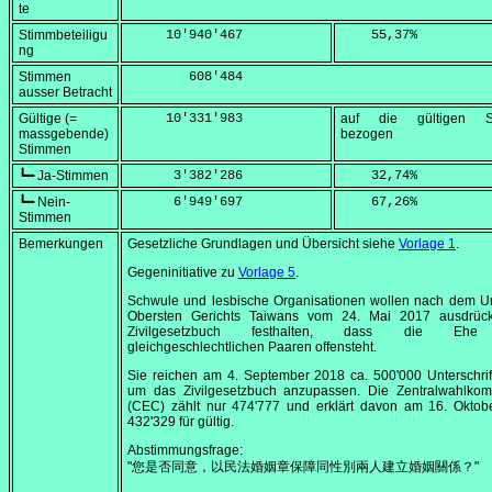
te
Stimmbeteiligu
     10'940'467
    55,37
%
ng
Stimmen
        608'484
ausser Betracht
Gültige (=
     10'331'983
auf die gültigen S
massgebende)
bezogen
Stimmen
┗━ Ja-Stimmen
      3'382'286
    32,74
%
┗━ Nein-
      6'949'697
    67,26
%
Stimmen
Bemerkungen
Gesetzliche Grundlagen und Übersicht siehe
Vorlage 1
.
Gegeninitiative zu
Vorlage 5
.
Schwule und lesbische Organisationen wollen nach dem Ur
Obersten Gerichts Taiwans vom
24. Mai 2017
ausdrück
Zivilgesetzbuch festhalten, dass die Eh
gleichgeschlechtlichen Paaren offensteht.
Sie reichen am
4. September 2018
ca. 500'000 Unterschrif
um das Zivilgesetzbuch anzupassen. Die Zentralwahlkom
(CEC) zählt nur 474'777 und erklärt davon am
16. Oktob
432'329 für gültig.
Abstimmungsfrage:
"您是否同意，以民法婚姻章保障同性別兩人建立婚姻關係？"