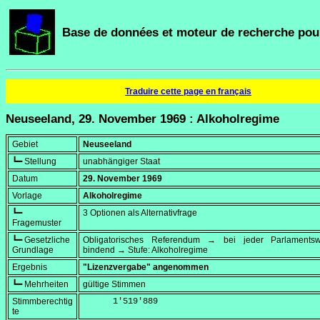
Base de données et moteur de recherche pour
Traduire cette page en français
Neuseeland, 29. November 1969 : Alkoholregime
Gebiet
Neuseeland
┗━ Stellung
unabhängiger Staat
Datum
29. November 1969
Vorlage
Alkoholregime
┗━
3 Optionen als Alternativfrage
Fragemuster
┗━ Gesetzliche
Obligatorisches Referendum → bei jeder Parlament
Grundlage
bindend → Stufe: Alkoholregime
Ergebnis
"Lizenzvergabe" angenommen
┗━ Mehrheiten
gültige Stimmen
Stimmberechtig
      1'519'889
te