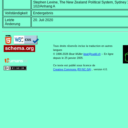
Stephen Levine,
The New Zealand Political System
, Sydney 
102/Anhang A
Vollständigkeit
Endergebnis
Letzte
20. Juli 2020
Änderung
Tous droits réservés inclus la traduction en autres
langues
© 1996-2026
Beat Müller
beat
@
sudd
.
ch
-- En ligne
depuis le 25 janvier 2005.
Ce texte est publié sous licence de
Creative Commons (BY-NC-SA)
, version 4.0.