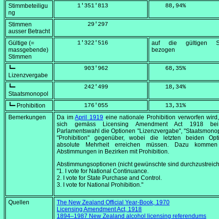
Stimmbeteiligu
      1'351'813
    88,94
%
ng
Stimmen
         29'297
ausser Betracht
Gültige (=
      1'322'516
auf die gültigen S
massgebende)
bezogen
Stimmen
┗━
        903'962
    68,35
%
Lizenzvergabe
┗━
        242'499
    18,34
%
Staatsmonopol
┗━ Prohibition
        176'055
    13,31
%
Bemerkungen
Da im
April 1919
eine nationale Prohibition verworfen wird
sich gemäss
Licensing Amendment Act 1918
bei
Parlamentswahl die Optionen "Lizenzvergabe", "Staatsmono
"Prohibition" gegenüber, wobei die letzten beiden Opt
absolute Mehrheit erreichen müssen. Dazu kommen
Abstimmungen in Bezirken mit Prohibition.
Abstimmungsoptionen (nicht gewünschte sind durchzustreich
"1. I vote for National Continuance.
2. I vote for State Purchase and Control.
3. I vote for National Prohibition."
Quellen
The New Zealand Official Year-Book, 1970
Licensing Amendment Act, 1918
1894–1987 New Zealand alcohol licensing referendums