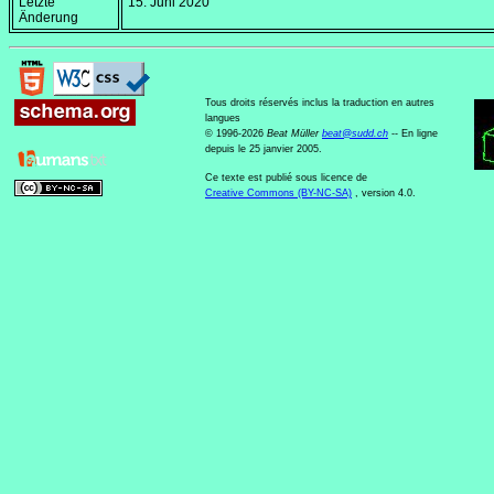
Letzte
15. Juni 2020
Änderung
Tous droits réservés inclus la traduction en autres
langues
© 1996-2026
Beat Müller
beat
@
sudd
.
ch
-- En ligne
depuis le 25 janvier 2005.
Ce texte est publié sous licence de
Creative Commons (BY-NC-SA)
, version 4.0.