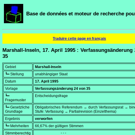
Base de données et moteur de recherche pour
Traduire cette page en français
Marshall-Inseln, 17. April 1995 : Verfassungsänderung
35
Gebiet
Marshall-Inseln
┗━ Stellung
unabhängiger Staat
Datum
17. April 1995
Vorlage
Verfassungsänderung 24 von 35
┗━
Entscheidungsfrage
Fragemuster
┗━ Gesetzliche
Obligatorisches Referendum → durch Verfassungsrat → bi
Grundlage
Stufe: Verfassung → Partialrevision (Einzelthema)
Ergebnis
verworfen
┗━ Mehrheiten
66,67% der gültigen Stimmen
Stimmberechtig
            ---