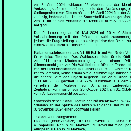
Am
8. April 2024
schlagen 52 Abgeordnete der Mehrh
Verfassungsreform und 46 legen die dem Verfassungsgeri
Stellungnahme vor. Dieses hält am
16. April 2024
fest, der A
zulässig, bedeute aber keinen Souveränitätsverlust gemäss 
Abs. 1, für dessen Annahme die Mehrheit aller Stimm
bere
nötig sei.
Das Parlament legt am
16. Mai 2024
mit 56 zu 0 Stim
Volksabstimmung mit der Präsidentenwahl zusammen,
jedoch die Fragestellung so, dass sie präzise den Beitritt zu
Staatsziel und nicht als Tatsache enthält.
Parlamentsplebiszit gemäss Art. 66 Bst. b und Art. 75 der Ve
für wichtige Themen. Das Wahlgesetz sieht für die Gülti
Art. 211 eine Mindestbeteiligung von einem Drit
Stimmberechtigten vor. Die Wahlbehörde öffnet in Transnistr
von der nicht anerkannten Transnistrischen Moldawischen 
kontrolliert wird, keine Stimmlokale; Stimmwillige müssen 
die andere Seite des Dnjestr begeben. Die 2219 Urnen s
7.00
bis
21.00
geöffnet. Die 77% Jastimmen aus dem 
verhelfen der Vorlage zur Annahme. Endergebn
Zentralwahlkommission vom
25. Oktober 2024
, am
31. Okto
vom Verfassungsgericht bestätigt.
Staatspräsidentin Sandu liegt in der Präsidentenwahl mit 4
Stimmen an der Spritze des ersten Wahlgangs und muss 
3. November 2024
einer Stichwahl stellen.
Text der Verfassungsreform
Präambel (neue Absätze):
RECONFIRMÂND identitatea eu
a poporului Republicii Moldova și ireversibilitatea par
european al Republicii Moldova,