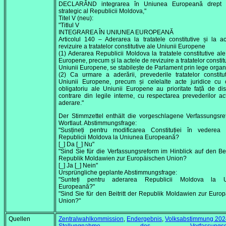
DECLARÂND integrarea în Uniunea Europeană drept o
strategic al Republicii Moldova,"
Titel V (neu):
"Titlul V
INTEGRAREA ÎN UNIUNEA EUROPEANĂ
Articolul 140 – Aderarea la tratatele constitutive și la a
revizuire a tratatelor constitutive ale Uniunii Europene
(1) Aderarea Republicii Moldova la tratatele constitutive ale
Europene, precum și la actele de revizuire a tratatelor constit
Uniunii Europene, se stabilește de Parlament prin lege organ
(2) Ca urmare a aderării, prevederile tratatelor constitu
Uniunii Europene, precum și celelalte acte juridice cu 
obligatoriu ale Uniunii Europene au prioritate față de disp
contrare din legile interne, cu respectarea prevederilor ac
aderare."
Der Stimmzettel enthält die vorgeschlagene Verfassungsr
Wortlaut. Abstimmungsfrage:
"Susțineți pentru modificarea Constituției în vederea a
Republicii Moldova la Uniunea Europeană?
[_] Da [_] Nu"
"Sind Sie für die Verfassungsreform im Hinblick auf den Beit
Republik Moldawien zur Europäischen Union?
[_] Ja [_] Nein"
Ursprüngliche geplante Abstimmungsfrage:
"Sunteți pentru aderarea Republicii Moldova la 
Europeană?"
"Sind Sie für den Beitritt der Republik Moldawien zur Euro
Union?"
Quellen
Zentralwahlkommission
,
Endergebnis
,
Volksabstimmung 202