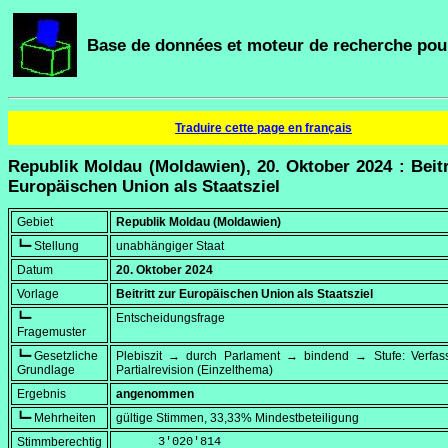
Base de données et moteur de recherche pour
Traduire cette page en français
Republik Moldau (Moldawien), 20. Oktober 2024 : Beitr
Europäischen Union als Staatsziel
Gebiet
Republik Moldau (Moldawien)
┗━ Stellung
unabhängiger Staat
Datum
20. Oktober 2024
Vorlage
Beitritt zur Europäischen Union als Staatsziel
┗━
Entscheidungsfrage
Fragemuster
┗━ Gesetzliche
Plebiszit → durch Parlament → bindend → Stufe: Verfa
Grundlage
Partialrevision (Einzelthema)
Ergebnis
angenommen
┗━ Mehrheiten
gültige Stimmen, 33,33% Mindestbeteiligung
Stimmberechtig
      3'020'814