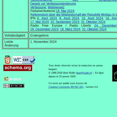
Stellungnahme des Verfassungsgeri
Gesetz zur Verfassungänderung
Verfassung
,
Wahlgesetz
Parlamentsdienst
16. Mai 2024
Referendum über die Mitgliedschaft der Republik Moldau in
IPN
8. April 2024
,
9. April 2024
,
10. April 2024
,
16. Apr
17. Mai 2024
,
10. September 2024
,
31. Oktober 2024
Radio Free Europe / Radio Liberty
24. Dezembe
29. Dezember 2023
,
18. März 2024
,
31. Oktober 2024
Vollständigkeit
Endergebnis
Letzte
1. November 2024
Änderung
Tous droits réservés inclus la traduction en autres
langues
© 1996-2026
Beat Müller
beat
@
sudd
.
ch
-- En ligne
depuis le 25 janvier 2005.
Ce texte est publié sous licence de
Creative Commons (BY-NC-SA)
, version 4.0.