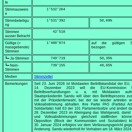
te
Stimmausweis
      1'532'264
e
Stimmbeteiligu
      1'531'392
    50,69
%
ng
Stimmen
         42'518
ausser Betracht
Gültige (=
      1'488'874
auf die gültigen S
massgebende)
bezogen
Stimmen
┗━ Ja-Stimmen
        749'719
    50,35
%
┗━ Nein-
        739'155
    49,65
%
Stimmen
Medien
Stimmzettel
Bemerkungen
Seit
23. Juni 2026
ist Moldawien Beitrittskandidat der EU
14. Dezember 2023
will die EU-Kommission fo
Beitrittsverhandlungen u. a. mit Moldawien aufn
Staatspräsidentin Sandu will über den Beitrittsprozess 
mit der Präsidentenwahl, bei der sie wieder antreten wi
Volksabstimmung abhalten. Ihre Partei PAS (
Partidul Ac
Solidaritate
) hält 63 der 101 Parlamentssitze und ändert 
28. Dezember 2023
im Alleingang das Wahlgesetz, damit
und Volksabstimmungen gleichzeit stattfinden könn
Opposition (Block der Kommunisten und Sozialisten) k
30. Januar 2024
erfolglos vor dem Verfassungsgericht geg
Änderung. Sandu wiederholt ihr Vorhaben am
18. März 2024