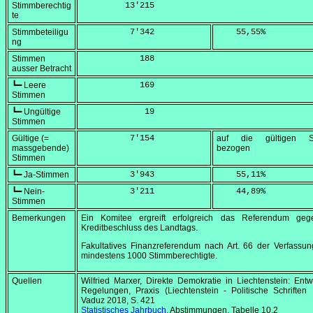
Stimmberechtig
         13'215
te
Stimmbeteiligu
          7'342
    55,55
%
ng
Stimmen
            188
ausser Betracht
┗━ Leere
            169
Stimmen
┗━ Ungültige
             19
Stimmen
Gültige (=
          7'154
auf die gültigen S
massgebende)
bezogen
Stimmen
┗━ Ja-Stimmen
          3'943
    55,11
%
┗━ Nein-
          3'211
    44,89
%
Stimmen
Bemerkungen
Ein Komitee ergreift erfolgreich das Referendum ge
Kreditbeschluss des Landtags.
Fakultatives Finanzreferendum nach Art. 66 der Verfassu
mindestens 1000 Stimmberechtigte.
Quellen
Wilfried Marxer, Direkte Demokratie in Liechtenstein: Entw
Regelungen, Praxis (Liechtenstein - Politische Schriften 
Vaduz 2018, S. 421
Statistisches Jahrbuch
, Abstimmungen, Tabelle 10.2