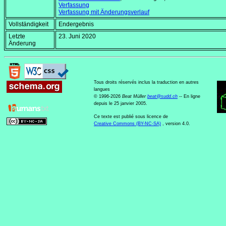
Verfassung
Verfassung mit Änderungsverlauf
Vollständigkeit
Endergebnis
Letzte
23. Juni 2020
Änderung
Tous droits réservés inclus la traduction en autres
langues
© 1996-2026
Beat Müller
beat
@
sudd
.
ch
-- En ligne
depuis le 25 janvier 2005.
Ce texte est publié sous licence de
Creative Commons (BY-NC-SA)
, version 4.0.