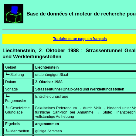
Base de données et moteur de recherche pour
Traduire cette page en français
Liechtenstein, 2. Oktober 1988 : Strassentunnel Gna
und Werkleitungsstollen
Gebiet
Liechtenstein
┗━ Stellung
unabhängiger Staat
Datum
2. Oktober 1988
Vorlage
Strassentunnel Gnalp-Steg und Werkleitungsstollen
┗━
Entscheidungsfrage
Fragemuster
┗━ Gesetzliche
Fakultatives Referendum → durch Volk → bindend unter Vo
Grundlage
fürstliche Sanktion bei Annahme → Stufe: Finanzbesc
vollständige Aufhebung
Ergebnis
angenommen
┗━ Mehrheiten
gültige Stimmen