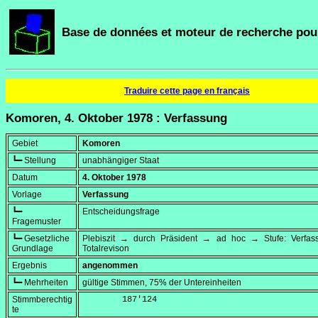
Base de données et moteur de recherche pour
Traduire cette page en français
Komoren, 4. Oktober 1978 : Verfassung
Gebiet
Komoren
┗━ Stellung
unabhängiger Staat
Datum
4. Oktober 1978
Vorlage
Verfassung
┗━
Entscheidungsfrage
Fragemuster
┗━ Gesetzliche
Plebiszit → durch Präsident → ad hoc → Stufe: Verfa
Grundlage
Totalrevison
Ergebnis
angenommen
┗━ Mehrheiten
gültige Stimmen, 75% der Untereinheiten
Stimmberechtig
        187'124
te