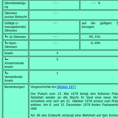
Stimmbeteiligu
            ---
     --- %
ng
Stimmen
            ---
ausser Betracht
Gültige (=
            ---
auf die gültigen S
massgebende)
bezogen
Stimmen
┗━ Ja-Stimmen
            ---
    99,31
%
┗━ Nein-
            ---
     0,69
%
Stimmen
Inseln
              4
┗━
              3
Annehmende
Inseln
┗━
              1
Verwerfende
Inseln
Bemerkungen
Vorgeschichte bis
Oktober 1977
.
Der Putsch vom
13. Mai 1978
bringt den früheren Präs
Abdallah wieder an die Macht. Er lässt eine neue Ver
schreiben und sich am
22. Oktober 1978
erneut zum Präs
wählen. Am 8. und
15. Dezember 1978
finden Parlament
statt.
Art. 46 des Entwurfs verlangt eine Mehrheit auf den Kom