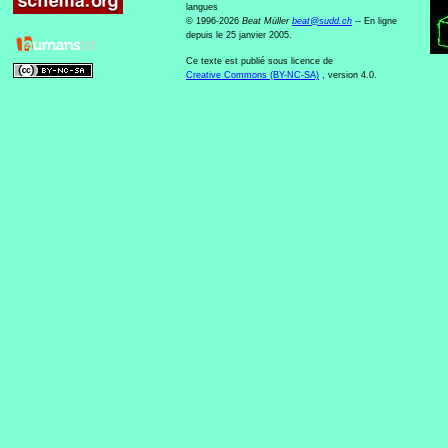
langues
© 1996-2026
Beat Müller
beat
@
sudd
.
ch
-- En ligne
depuis le 25 janvier 2005.
Ce texte est publié sous licence de
Creative Commons (BY-NC-SA)
, version 4.0.