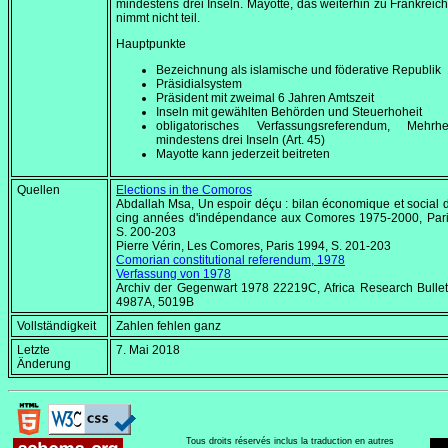
mindestens drei Inseln. Mayotte, das weiterhin zu Frankreich
nimmt nicht teil.
Hauptpunkte
Bezeichnung als islamische und föderative Republik
Präsidialsystem
Präsident mit zweimal 6 Jahren Amtszeit
Inseln mit gewählten Behörden und Steuerhoheit
obligatorisches Verfassungsreferendum, Mehrh
mindestens drei Inseln (Art. 45)
Mayotte kann jederzeit beitreten
Quellen
Elections in the Comoros
Abdallah Msa,
Un espoir déçu : bilan économique et social d
cing années d'indépendance aux Comores 1975-2000
, Par
S. 200-203
Pierre Vérin,
Les Comores
, Paris 1994, S. 201-203
Comorian constitutional referendum, 1978
Verfassung von 1978
Archiv der Gegenwart 1978 22219C,
Africa Research Bullet
4987A, 5019B
Vollständigkeit
Zahlen fehlen ganz
Letzte
7. Mai 2018
Änderung
Tous droits réservés inclus la traduction en autres