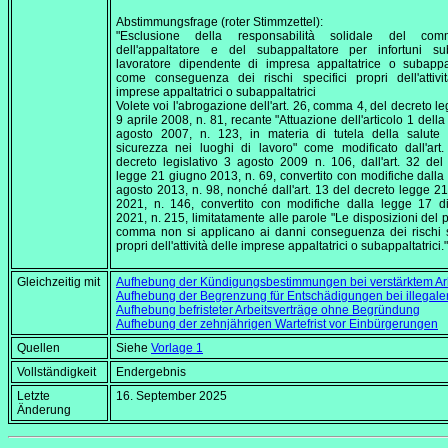
Abstimmungsfrage (roter Stimmzettel):
"Esclusione della responsabilità solidale del commi
dell'appaltatore e del subappaltatore per infortuni sub
lavoratore dipendente di impresa appaltatrice o subappal
come conseguenza dei rischi specifici propri dell'attivi
imprese appaltatrici o subappaltatrici
Volete voi l'abrogazione dell'art. 26, comma 4, del decreto leg
9 aprile 2008, n. 81, recante "Attuazione dell'articolo 1 della
agosto 2007, n. 123, in materia di tutela della salute 
sicurezza nei luoghi di lavoro" come modificato dall'art
decreto legislativo 3 agosto 2009 n. 106, dall'art. 32 del
legge 21 giugno 2013, n. 69, convertito con modifiche dalla
agosto 2013, n. 98, nonché dall'art. 13 del decreto legge 21
2021, n. 146, convertito con modifiche dalla legge 17 d
2021, n. 215, limitatamente alle parole "Le disposizioni del 
comma non si applicano ai danni conseguenza dei rischi s
propri dell'attività delle imprese appaltatrici o subappaltatrici.
Gleichzeitig mit
Aufhebung der Kündigungsbestimmungen bei verstärktem Ar
Aufhebung der Begrenzung für Entschädigungen bei illegaler
Aufhebung befristeter Arbeitsverträge ohne Begründung
Aufhebung der zehnjährigen Wartefrist vor Einbürgerungen
Quellen
Siehe
Vorlage 1
Vollständigkeit
Endergebnis
Letzte
16. September 2025
Änderung