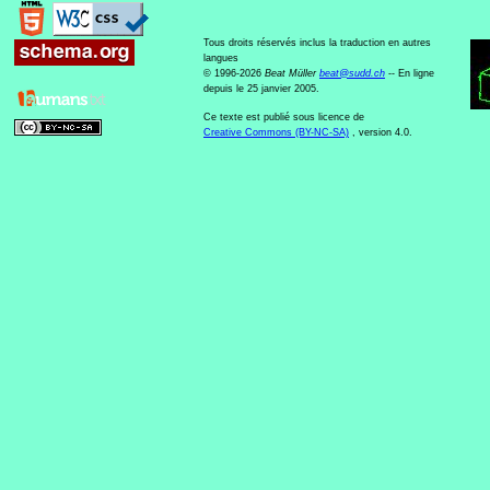
Tous droits réservés inclus la traduction en autres
langues
© 1996-2026
Beat Müller
beat
@
sudd
.
ch
-- En ligne
depuis le 25 janvier 2005.
Ce texte est publié sous licence de
Creative Commons (BY-NC-SA)
, version 4.0.