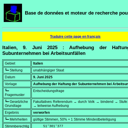
Base de données et moteur de recherche pour
Traduire cette page en français
Italien, 9. Juni 2025 : Aufhebung der Haftu
Subunternehmen bei Arbeitsunfällen
Gebiet
Italien
┗━ Stellung
unabhängiger Staat
Datum
9. Juni 2025
Vorlage
Aufhebung der Haftung der Subunternehmen bei Arbeitsun
┗━
Entscheidungsfrage
Fragemuster
┗━ Gesetzliche
Fakultatives Referendum → durch Volk → bindend → Stufe:
Grundlage
→ teilweise Aufhebung
Ergebnis
verworfen
┗━ Mehrheiten
gültige Stimmen, 50% + 1 Stimme Mindestbeteiligung
Stimmberechtig
     51'301'377