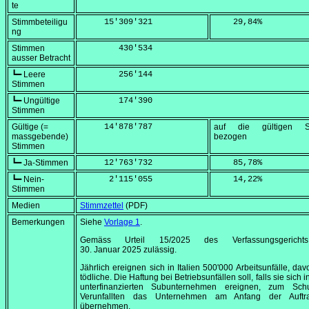
te
Stimmbeteiligu
     15'309'321
    29,84
%
ng
Stimmen
        430'534
ausser Betracht
┗━ Leere
        256'144
Stimmen
┗━ Ungültige
        174'390
Stimmen
Gültige (=
     14'878'787
auf die gültigen S
massgebende)
bezogen
Stimmen
┗━ Ja-Stimmen
     12'763'732
    85,78
%
┗━ Nein-
      2'115'055
    14,22
%
Stimmen
Medien
Stimmzettel
(PDF)
Bemerkungen
Siehe
Vorlage 1
.
Gemäss Urteil 15/2025 des Verfassungsgerich
30. Januar 2025
zulässig.
Jährlich ereignen sich in Italien 500'000 Arbeitsunfälle, da
tödliche. Die Haftung bei Betriebsunfällen soll, falls sie sich i
unterfinanzierten Subunternehmen ereignen, zum Sch
Verunfallten das Unternehmen am Anfang der Auftra
übernehmen.