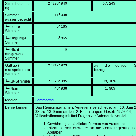
Stimmbeteiligu
      2'328'949
    57,24
%
ng
Stimmen
         11'039
ausser Betracht
┗━ Leere
          5'165
Stimmen
┗━ Ungültige
          5'865
Stimmen
┗━ Nicht
              9
ausgewertete
Stimmen
Gültige (=
      2'317'923
auf die gültigen S
massgebende)
bezogen
Stimmen
┗━ Ja-Stimmen
      2'273'985
    98,10
%
┗━ Nein-
         43'938
     1,90
%
Stimmen
Medien
Stimmzettel
Bemerkungen
Das Regionsparlament Venetiens verschiedet am
10. Juni 
33 zu 13 Stimmen bei 2 Enthaltungen Gesetz 15/2014, d
Volksabstimmung mit fünf Fragen zur Autonomie vorsieht:
Gewährung zusätzlicher Formen von Autonomie
Rückfluss von 80% der an die Zentralregierung be
Abgaben