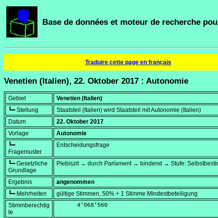
Base de données et moteur de recherche pour
Traduire cette page en français
Venetien (Italien), 22. Oktober 2017 : Autonomie
Gebiet
Venetien (Italien)
┗━ Stellung
Staatsteil (Italien) wird Staatsteil mit Autonomie (Italien)
Datum
22. Oktober 2017
Vorlage
Autonomie
┗━
Entscheidungsfrage
Fragemuster
┗━ Gesetzliche
Plebiszit → durch Parlament → bindend → Stufe: Selbstbes
Grundlage
Ergebnis
angenommen
┗━ Mehrheiten
gültige Stimmen, 50% + 1 Stimme Mindestbeteiligung
Stimmberechtig
      4'068'560
te