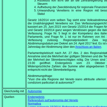
Rückfluss von 80% der an die Zentralregierung be
Steuern
Aufhebung der Zweckbindung für regionale Finanzie
Umwandlung Venetiens in eine Region mit bes
Statut
Gesetz 16/2014 vom selben Tag sieht eine Volksabstimmu
die Unabhängigkeit Venetiens vor. Das Verfassungsgericht 
kassiert am
25. Juni 2015
von Gesetz 15/2014 die Fragen Nr.
und Gesetz 16/2014 ganz wegen Verstössen gegen die ital
Verfassung. Frage Nr. 5 liegt in der Kompetenz des itali
Parlaments, und Frage Nr. 1 ist nur im Rahmen von Art. 
Verfassung zulässig. Regionalpräsident Zaia le
Abstimmungsdatum per Dekret am
24. April 2017
fest. Es ist
Jahrestag der Abstimmung über den
Anschluss an Italien
.
Parlamentsplebiszit nach Art. 27 Abs. 2 des Regionalstat
Annahme sind die Mehrheit der gültigen Stimmen und die T
der Mehrheit der Stimmberechtigten nötig. Die Urnen sind 
23.00
geöffnet. Endergebnis vom
23. Oktober
Widersprüchliche Zahlen: die Summe aller abgegebenen 
entspricht nicht der Stimmbeteiligung.
Abstimmungsfrage:
"Vuoi che alla Regione del Veneto siano attribuite ulteriori
condizioni particolari di autonomia?"
Gleichzeitig mit
Autonomie
Quellen
Endergebnis
Referendum sull'autonomia del Veneto
Normativa