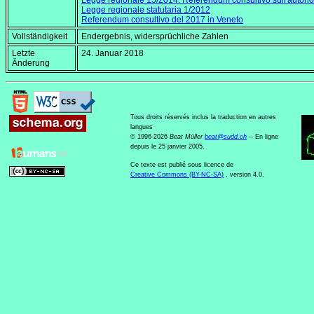
Legge regionale 15/2014: Referendum consultivo sull'auton
Legge regionale statutaria 1/2012
Referendum consultivo del 2017 in Veneto
Vollständigkeit
Endergebnis, widersprüchliche Zahlen
Letzte
24. Januar 2018
Änderung
Tous droits réservés inclus la traduction en autres
langues
© 1996-2026
Beat Müller
beat
@
sudd
.
ch
-- En ligne
depuis le 25 janvier 2005.
Ce texte est publié sous licence de
Creative Commons (BY-NC-SA)
, version 4.0.