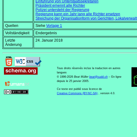
Einführung von Unterstaatssekretären
Präsident ernennt alle Richter
Polizei untersteht der Regierung
Regierung kann ein Jahr lang alle Richter ersetzen
Streichung der Organisationform von Gerichten, Lokalverwalt
Quellen
Siehe
Vorlage 1
Vollständigkeit
Endergebnis
Letzte
24. Januar 2018
Änderung
Tous droits réservés inclus la traduction en autres
langues
© 1996-2026
Beat Müller
beat
@
sudd
.
ch
-- En ligne
depuis le 25 janvier 2005.
Ce texte est publié sous licence de
Creative Commons (BY-NC-SA)
, version 4.0.