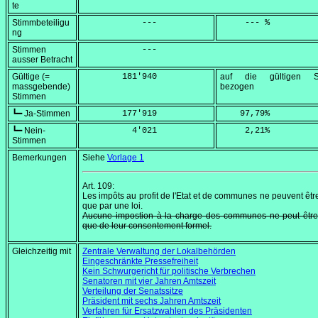
te
Stimmbeteiligu
            ---
     --- %
ng
Stimmen
            ---
ausser Betracht
Gültige (=
        181'940
auf die gültigen S
massgebende)
bezogen
Stimmen
┗━ Ja-Stimmen
        177'919
    97,79
%
┗━ Nein-
          4'021
     2,21
%
Stimmen
Bemerkungen
Siehe
Vorlage 1
Art. 109:
Les impôts au profit de l'Etat et de communes ne peuvent être
que par une loi.
Aucune impostion à la charge des communes ne peut être 
que de leur consentement formel.
Gleichzeitig mit
Zentrale Verwaltung der Lokalbehörden
Eingeschränkte Pressefreiheit
Kein Schwurgericht für politische Verbrechen
Senatoren mit vier Jahren Amtszeit
Verteilung der Senatssitze
Präsident mit sechs Jahren Amtszeit
Verfahren für Ersatzwahlen des Präsidenten