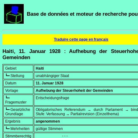
Base de données et moteur de recherche pour
Traduire cette page en français
Haiti, 11. Januar 1928 : Aufhebung der Steuerhohe
Gemeinden
Gebiet
Haiti
┗━ Stellung
unabhängiger Staat
Datum
11. Januar 1928
Vorlage
Aufhebung der Steuerhoheit der Gemeinden
┗━
Entscheidungsfrage
Fragemuster
┗━ Gesetzliche
Obligatorisches Referendum → durch Parlament → bi
Grundlage
Stufe: Verfassung → Partialrevision (Einzelthema)
Ergebnis
angenommen
┗━ Mehrheiten
gültige Stimmen
Stimmberechtig
            ---