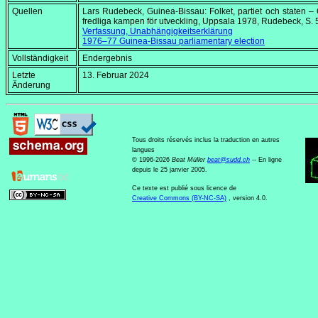
Quellen
Lars Rudebeck,
Guinea-Bissau: Folket, partiet och staten 
fredliga kampen för utveckling
, Uppsala 1978, Rudebeck, S. 
Verfassung, Unabhängigkeitserklärung
1976–77 Guinea-Bissau parliamentary election
Vollständigkeit
Endergebnis
Letzte
13. Februar 2024
Änderung
Tous droits réservés inclus la traduction en autres
langues
© 1996-2026
Beat Müller
beat
@
sudd
.
ch
-- En ligne
depuis le 25 janvier 2005.
Ce texte est publié sous licence de
Creative Commons (BY-NC-SA)
, version 4.0.