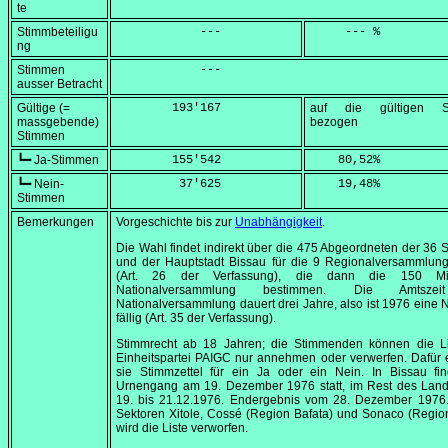
te
Stimmbeteiligu
            ---
     --- %
ng
Stimmen
            ---
ausser Betracht
Gültige (=
        193'167
auf die gültigen S
massgebende)
bezogen
Stimmen
┗━ Ja-Stimmen
        155'542
    80,52
%
┗━ Nein-
         37'625
    19,48
%
Stimmen
Bemerkungen
Vorgeschichte bis zur
Unabhängigkeit
.
Die Wahl findet indirekt über die 475 Abgeordneten der 36 
und der Hauptstadt Bissau für die 9 Regionalversammlung
(Art. 26 der Verfassung), die dann die 150 Mitg
Nationalversammlung bestimmen. Die Amtsze
Nationalversammlung dauert drei Jahre, also ist 1976 eine
fällig (Art. 35 der Verfassung).
Stimmrecht ab 18 Jahren; die Stimmenden können die Li
Einheitspartei PAIGC nur annehmen oder verwerfen. Dafür 
sie Stimmzettel für ein Ja oder ein Nein. In Bissau fin
Urnengang am
19. Dezember 1976
statt, im Rest des Lan
19. bis
21.12
.1976. Endergebnis vom
28. Dezember 1976
Sektoren Xitole, Cossé (Region Bafata) und Sonaco (Regi
wird die Liste verworfen.