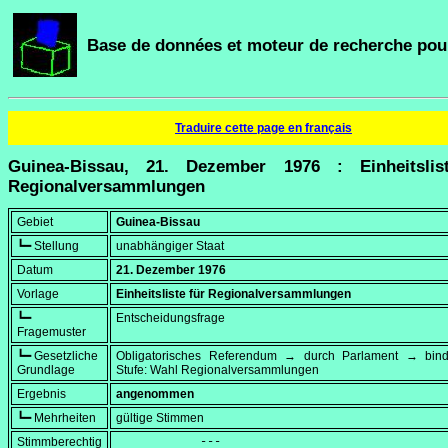
Base de données et moteur de recherche pour
Traduire cette page en français
Guinea-Bissau, 21. Dezember 1976 : Einheitslis
Regionalversammlungen
Gebiet
Guinea-Bissau
┗━ Stellung
unabhängiger Staat
Datum
21. Dezember 1976
Vorlage
Einheitsliste für Regionalversammlungen
┗━
Entscheidungsfrage
Fragemuster
┗━ Gesetzliche
Obligatorisches Referendum → durch Parlament → bi
Grundlage
Stufe: Wahl Regionalversammlungen
Ergebnis
angenommen
┗━ Mehrheiten
gültige Stimmen
Stimmberechtig
            ---