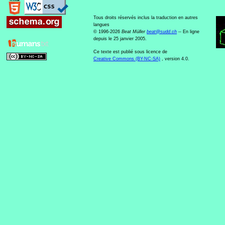
Tous droits réservés inclus la traduction en autres
langues
© 1996-2026
Beat Müller
beat
@
sudd
.
ch
-- En ligne
depuis le 25 janvier 2005.
Ce texte est publié sous licence de
Creative Commons (BY-NC-SA)
, version 4.0.