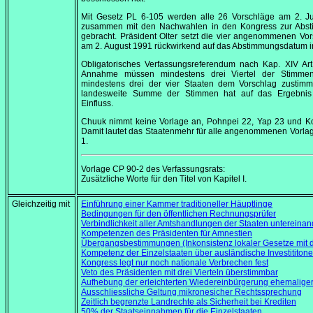
Mit Gesetz PL 6-105 werden alle 26 Vorschläge am
2. J
zusammen mit den Nachwahlen in den Kongress zur Abs
gebracht. Präsident Olter setzt die vier angenommenen Vo
am
2. August 1991
rückwirkend auf das Abstimmungsdatum in
Obligatorisches Verfassungsreferendum nach Kap. XIV Art
Annahme müssen mindestens drei Viertel der Stimme
mindestens drei der vier Staaten dem Vorschlag zustimm
landesweite Summe der Stimmen hat auf das Ergebnis
Einfluss.
Chuuk nimmt keine Vorlage an, Pohnpei 22, Yap 23 und Ko
Damit lautet das Staatenmehr für alle angenommenen Vorla
1.
Vorlage CP 90-2 des Verfassungsrats:
Zusätzliche Worte für den Titel von Kapitel I.
Gleichzeitig mit
Einführung einer Kammer traditioneller Häuptlinge
Bedingungen für den öffentlichen Rechnungsprüfer
Verbindlichkeit aller Amtshandlungen der Staaten untereinan
Kompetenzen des Präsidenten für Amnestien
Übergangsbestimmungen (Inkonsistenz lokaler Gesetze mit d
Kompetenz der Einzelstaaten über ausländische Investititon
Kongress legt nur noch nationale Verbrechen fest
Veto des Präsidenten mit drei Vierteln überstimmbar
Aufhebung der erleichterten Wiedereinbürgerung ehemalig
Ausschliessliche Geltung mikronesicher Rechtssprechung
Zeitlich begrenzte Landrechte als Sicherheit bei Krediten
50% der Staatseinnahmen für die Einzelstaaten