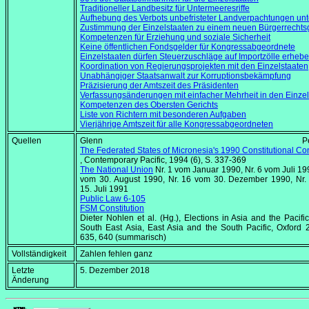
Traditioneller Landbesitz für Untermeeresriffe
Aufhebung des Verbots unbefristeter Landverpachtungen u
Zustimmung der Einzelstaaten zu einem neuen Bürgerrechts
Kompetenzen für Erziehung und soziale Sicherheit
Keine öffentlichen Fondsgelder für Kongressabgeordnete
Einzelstaaten dürfen Steuerzuschläge auf Importzölle erheb
Koordination von Regierungsprojekten mit den Einzelstaaten
Unabhängiger Staatsanwalt zur Korruptionsbekämpfung
Präzisierung der Amtszeit des Präsidenten
Verfassungsänderungen mit einfacher Mehrheit in den Einzel
Kompetenzen des Obersten Gerichts
Liste von Richtern mit besonderen Aufgaben
Vierjährige Amtszeit für alle Kongressabgeordneten
Quellen
Glenn Peterse
The Federated States of Micronesia's 1990 Constitutional Co
,
Contemporary Pacific
, 1994 (6), S. 337-369
The National Union
Nr. 1 vom Januar 1990, Nr. 6 vom Juli 199
vom
30. August 1990
, Nr. 16 vom
30. Dezember 1990
, Nr
15. Juli 1991
Public Law 6-105
FSM Constitution
Dieter Nohlen et al. (Hg.),
Elections in Asia and the Pacific,
South East Asia, East Asia and the South Pacific
, Oxford 
635, 640 (summarisch)
Vollständigkeit
Zahlen fehlen ganz
Letzte
5. Dezember 2018
Änderung