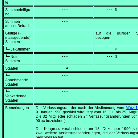
te
Stimmbeteiligu
            ---
     --- %
ng
Stimmen
            ---
ausser Betracht
Gültige (=
            ---
auf die gültigen S
massgebende)
bezogen
Stimmen
┗━ Ja-Stimmen
            ---
     --- %
┗━ Nein-
            ---
     --- %
Stimmen
Staaten
              4
┗━
            ---
Annehmende
Staaten
┗━
            ---
Verwerfende
Staaten
Bemerkungen
Der Verfassungsrat, der nach der Abstimmung vom
März 1
9. Januar 1990
gewählt wird, tagt vom
16. Juli
bis
29. Augu
Die 32 Mitglieder schlagen 24 Verfassungsänderungen vor
90-xx bezeichnet).
Der Kongress verabschiedet am
18. Dezember 1990
sei
zwei weitere Verfassungsänderungen, die der Verfassungsr
beschlossen hat.