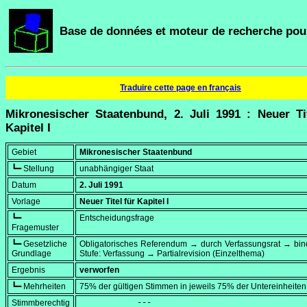
Base de données et moteur de recherche pour
Traduire cette page en français
Mikronesischer Staatenbund, 2. Juli 1991 : Neuer Ti
Kapitel I
Gebiet
Mikronesischer Staatenbund
┗━ Stellung
unabhängiger Staat
Datum
2. Juli 1991
Vorlage
Neuer Titel für Kapitel I
┗━
Entscheidungsfrage
Fragemuster
┗━ Gesetzliche
Obligatorisches Referendum → durch Verfassungsrat → bi
Grundlage
Stufe: Verfassung → Partialrevision (Einzelthema)
Ergebnis
verworfen
┗━ Mehrheiten
75% der gültigen Stimmen in jeweils 75% der Untereinheiten
Stimmberechtig
            ---