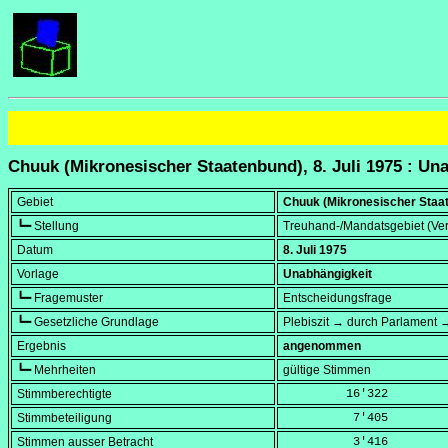
Chuuk (Mikronesischer Staatenbund), 8. Juli 1975 : Un
Gebiet
Chuuk (Mikronesischer Staa
┗━ Stellung
Treuhand-/Mandatsgebiet (Ver
Datum
8. Juli 1975
Vorlage
Unabhängigkeit
┗━ Fragemuster
Entscheidungsfrage
┗━ Gesetzliche Grundlage
Plebiszit → durch Parlament 
Ergebnis
angenommen
┗━ Mehrheiten
gültige Stimmen
Stimmberechtigte
         16'322
Stimmbeteiligung
          7'405
Stimmen ausser Betracht
          3'416