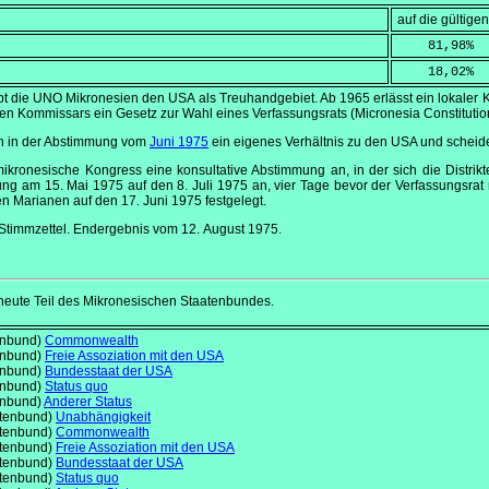
auf die gültig
    81,98
%
    18,02
%
t die UNO Mikronesien den USA als Treuhandgebiet. Ab 1965 erlässt ein lokaler K
hen Kommissars ein Gesetz zur Wahl eines Verfassungsrats (
Micronesia Constituti
n in der Abstimmung vom
Juni 1975
ein eigenes Verhältnis zu den USA und scheid
ikronesische Kongress eine konsultative Abstimmung an, in der sich die Distri
mung am
15. Mai 1975
auf den
8. Juli 1975
an, vier Tage bevor der Verfassungsrat
en Marianen auf den
17. Juni 1975
festgelegt.
 Stimmzettel. Endergebnis vom
12. August 1975
.
 heute Teil des Mikronesischen Staatenbundes.
enbund)
Commonwealth
enbund)
Freie Assoziation mit den USA
enbund)
Bundesstaat der USA
enbund)
Status quo
enbund)
Anderer Status
atenbund)
Unabhängigkeit
atenbund)
Commonwealth
atenbund)
Freie Assoziation mit den USA
atenbund)
Bundesstaat der USA
atenbund)
Status quo