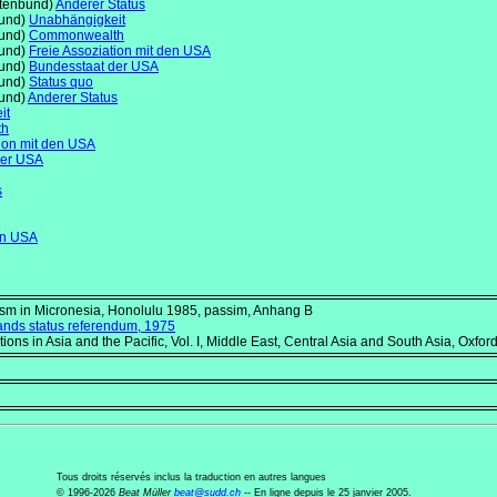
atenbund)
Anderer Status
bund)
Unabhängigkeit
bund)
Commonwealth
bund)
Freie Assoziation mit den USA
bund)
Bundesstaat der USA
bund)
Status quo
bund)
Anderer Status
it
th
tion mit den USA
der USA
s
den USA
ism in Micronesia
, Honolulu 1985, passim, Anhang B
Islands status referendum, 1975
tions in Asia and the Pacific, Vol. I, Middle East, Central Asia and South Asia
, Oxfor
Tous droits réservés inclus la traduction en autres langues
© 1996-2026
Beat Müller
beat
@
sudd
.
ch
-- En ligne depuis le 25 janvier 2005.