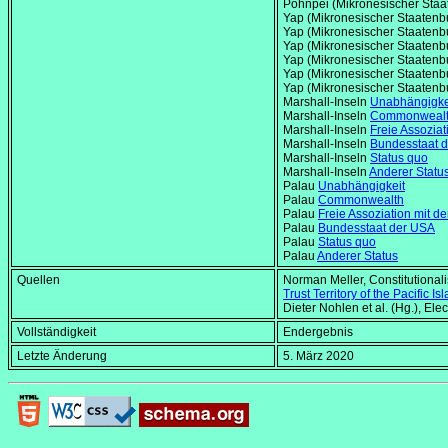
Pohnpei (Mikronesischer Sta
Yap (Mikronesischer Staaten
Yap (Mikronesischer Staaten
Yap (Mikronesischer Staaten
Yap (Mikronesischer Staaten
Yap (Mikronesischer Staaten
Yap (Mikronesischer Staaten
Marshall-Inseln
Unabhängigke
Marshall-Inseln
Commonweal
Marshall-Inseln
Freie Assozia
Marshall-Inseln
Bundesstaat 
Marshall-Inseln
Status quo
Marshall-Inseln
Anderer Statu
Palau
Unabhängigkeit
Palau
Commonwealth
Palau
Freie Assoziation mit 
Palau
Bundesstaat der USA
Palau
Status quo
Palau
Anderer Status
Quellen
Norman Meller,
Constitutional
Trust Territory of the Pacific 
Dieter Nohlen et al. (Hg.),
Elec
Vollständigkeit
Endergebnis
Letzte Änderung
5. März 2020