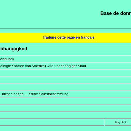
Base de donn
Traduire cette page en français
abhängigkeit
tenbund)
einigte Staaten von Amerika) wird unabhängiger Staat
→ nicht bindend → Stufe: Selbstbestimmung
    45,37
%