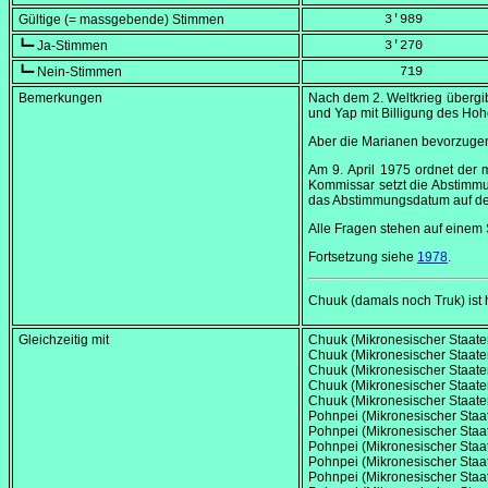
Gültige (= massgebende) Stimmen
          3'989
┗━ Ja-Stimmen
          3'270
┗━ Nein-Stimmen
            719
Bemerkungen
Nach dem 2. Weltkrieg übergib
und Yap mit Billigung des Ho
Aber die Marianen bevorzuge
Am
9. April 1975
ordnet der m
Kommissar setzt die Abstim
das Abstimmungsdatum auf d
Alle Fragen stehen auf einem
Fortsetzung siehe
1978
.
Chuuk (damals noch Truk) ist
Gleichzeitig mit
Chuuk (Mikronesischer Staat
Chuuk (Mikronesischer Staat
Chuuk (Mikronesischer Staat
Chuuk (Mikronesischer Staat
Chuuk (Mikronesischer Staat
Pohnpei (Mikronesischer Sta
Pohnpei (Mikronesischer Sta
Pohnpei (Mikronesischer Sta
Pohnpei (Mikronesischer Sta
Pohnpei (Mikronesischer Sta