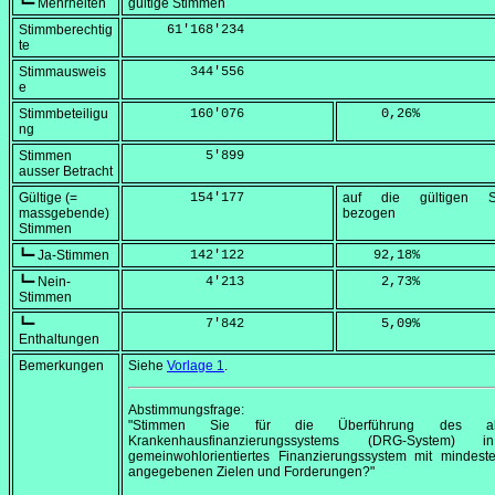
┗━ Mehrheiten
gültige Stimmen
Stimmberechtig
     61'168'234
te
Stimmausweis
        344'556
e
Stimmbeteiligu
        160'076
     0,26
%
ng
Stimmen
          5'899
ausser Betracht
Gültige (=
        154'177
auf die gültigen S
massgebende)
bezogen
Stimmen
┗━ Ja-Stimmen
        142'122
    92,18
%
┗━ Nein-
          4'213
     2,73
%
Stimmen
┗━
          7'842
     5,09
%
Enthaltungen
Bemerkungen
Siehe
Vorlage 1
.
Abstimmungsfrage:
"Stimmen Sie für die Überführung des akt
Krankenhausfinanzierungssystems (DRG-System) 
gemeinwohlorientiertes Finanzierungssystem mit mindest
angegebenen Zielen und Forderungen?"