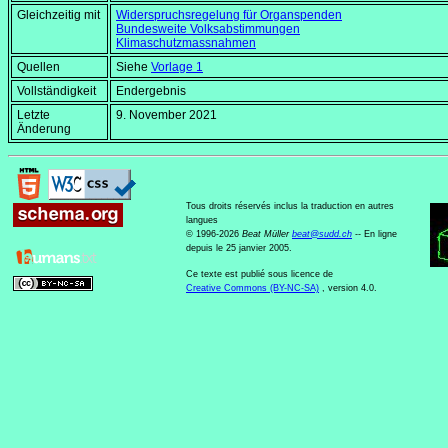
Gleichzeitig mit
Widerspruchsregelung für Organspenden
Bundesweite Volksabstimmungen
Klimaschutzmassnahmen
Quellen
Siehe
Vorlage 1
Vollständigkeit
Endergebnis
Letzte
9. November 2021
Änderung
Tous droits réservés inclus la traduction en autres
langues
© 1996-2026
Beat Müller
beat
@
sudd
.
ch
-- En ligne
depuis le 25 janvier 2005.
Ce texte est publié sous licence de
Creative Commons (BY-NC-SA)
, version 4.0.