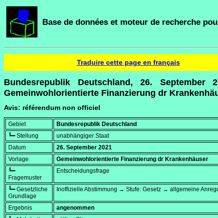
Base de données et moteur de recherche pour
Traduire cette page en français
Bundesrepublik Deutschland, 26. September 2
Gemeinwohlorientierte Finanzierung dr Krankenhä
Avis: référendum non officiel
Gebiet
Bundesrepublik Deutschland
┗━ Stellung
unabhängiger Staat
Datum
26. September 2021
Vorlage
Gemeinwohlorientierte Finanzierung dr Krankenhäuser
┗━
Entscheidungsfrage
Fragemuster
┗━ Gesetzliche
Inoffizielle Abstimmung → Stufe: Gesetz → allgemeine Anre
Grundlage
Ergebnis
angenommen