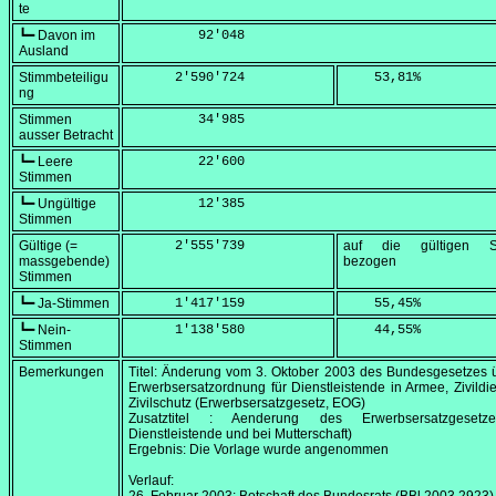
te
┗━ Davon im
         92'048
Ausland
Stimmbeteiligu
      2'590'724
    53,81
%
ng
Stimmen
         34'985
ausser Betracht
┗━ Leere
         22'600
Stimmen
┗━ Ungültige
         12'385
Stimmen
Gültige (=
      2'555'739
auf die gültigen S
massgebende)
bezogen
Stimmen
┗━ Ja-Stimmen
      1'417'159
    55,45
%
┗━ Nein-
      1'138'580
    44,55
%
Stimmen
Bemerkungen
Titel: Änderung vom
3. Oktober 2003
des Bundesgesetzes ü
Erwerbsersatzordnung für Dienstleistende in Armee, Zivildi
Zivilschutz (Erwerbsersatzgesetz, EOG)
Zusatztitel : Aenderung des Erwerbsersatzgesetz
Dienstleistende und bei Mutterschaft)
Ergebnis: Die Vorlage wurde angenommen
Verlauf: