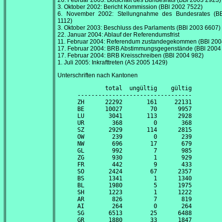
26. Februar 2003
: Botschaft des Bundesrats (BBl 2003 2923)
3. Oktober 2002
: Bericht Kommission (BBl 2002 7522)
6. November 2002
: Stellungnahme des Bundesrates (B
1112)
3. Oktober 2003
: Beschluss des Parlaments (BBl 2003 6607)
22. Januar 2004
: Ablauf der Referendumsfrist
11. Februar 2004
: Referendum zustandegekommen (BBl 200
17. Februar 2004
: BRB Abstimmungsgegenstände (BBl 2004
17. Februar 2004
: BRB Kreisschreiben (BBl 2004 982)
1. Juli 2005
: Inkrafttreten (AS 2005 1429)
Unterschriften nach Kantonen
        total  ungültig    gültig

---------------------------------

ZH      22292       161     22131

BE      10027        70      9957

LU       3041       113      2928

UR        368         0       368

SZ       2929       114      2815

OW        239         0       239

NW        696        17       679

GL        992         7       985

ZG        930         1       929

FR        442         9       433

SO       2424        67      2357

BS       1341         1      1340

BL       1980         5      1975

SH       1223         1      1222

AR        826         7       819

AI        264         0       264

SG       6513        25      6488

GR       1880        33      1847
