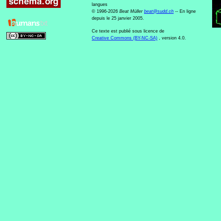
langues
© 1996-2026
Beat Müller
beat
@
sudd
.
ch
-- En ligne
depuis le 25 janvier 2005.
Ce texte est publié sous licence de
Creative Commons (BY-NC-SA)
, version 4.0.