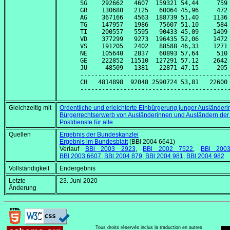
SG    292662   4607  159321 54,44     759 
GR    130680   2125   60064 45,96     472 
AG    367166   4563  188739 51,40    1136 
TG    147957   1986   75607 51,10     584 
TI    200557   5595   90433 45,09    1409 
VD    377299   9273  196435 52,06    1472 
VS    191205   2402   88588 46,33    1271 
NE    105640   2837   60893 57,64     510 
GE    222852  11510  127291 57,12    2642 
JU     48509   1381   22871 47,15     205 
------------------------------------------
CH   4814898  92048 2590724 53,81   22600 
Gleichzeitig mit
Ordentliche und erleichterte Einbürgerung junger Ausländer
Bürgerrechtserwerb von Ausländerinnen und Ausländern der 
Postdienste für alle
Quellen
Ergebnis der Bundeskanzlei
Ergebnis im Bundesblatt
(BBl 2004 6641)
Verlauf
BBl 2003 2923
,
BBl 2002 7522
,
BBl 200
BBl 2003 6607
,
BBl 2004 879
,
BBl 2004 981
,
BBl 2004 982
Vollständigkeit
Endergebnis
Letzte
23. Juni 2020
Änderung
Tous droits réservés inclus la traduction en autres