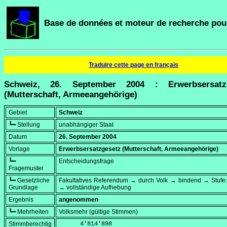
Base de données et moteur de recherche pour
Traduire cette page en français
Schweiz, 26. September 2004 : Erwerbsersatz
(Mutterschaft, Armeeangehörige)
Gebiet
Schweiz
┗━ Stellung
unabhängiger Staat
Datum
26. September 2004
Vorlage
Erwerbsersatzgesetz (Mutterschaft, Armeeangehörige)
┗━
Entscheidungsfrage
Fragemuster
┗━ Gesetzliche
Fakultatives Referendum → durch Volk → bindend → Stufe:
Grundlage
→ vollständige Aufhebung
Ergebnis
angenommen
┗━ Mehrheiten
Volksmehr (gültige Stimmen)
Stimmberechtig
      4'814'898