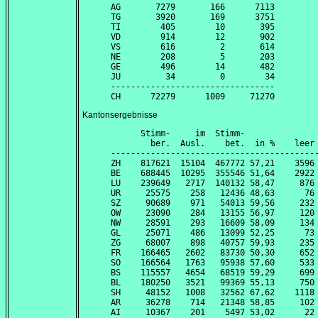
AG       7279       166      7113

TG       3920       169      3751

TI        405        10       395

VD        914        12       902

VS        616         2       614

NE        208         5       203

GE        496        14       482

JU         34         0        34

---------------------------------

Kantonsergebnisse
      Stimm-     im  Stimm-               
        ber.  Ausl.    bet.  in %    leer 
------------------------------------------
ZH    817621  15104  467772 57,21    3596 
BE    688445  10295  355546 51,64    2922 
LU    239649   2717  140132 58,47     876 
UR     25575    258   12436 48,63      76 
SZ     90689    971   54013 59,56     232 
OW     23090    284   13155 56,97     120 
NW     28591    293   16609 58,09     134 
GL     25071    486   13099 52,25      73 
ZG     68007    898   40757 59,93     235 
FR    166465   2602   83730 50,30     652 
SO    166564   1763   95938 57,60     533 
BS    115557   4654   68519 59,29     699 
BL    180250   3521   99369 55,13     750 
SH     48152   1008   32562 67,62    1118 
AR     36278    714   21348 58,85     102 
AI     10367    201    5497 53,02      22 