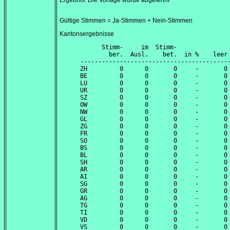
Ergebnis: Die Vorlage wurde abgelehnt
Gültige Stimmen = Ja-Stimmen + Nein-Stimmen
Kantonsergebnisse
      Stimm-     im  Stimm-               
        ber.  Ausl.    bet.  in %    leer 
------------------------------------------
ZH         0      0       0     -       0 
BE         0      0       0     -       0 
LU         0      0       0     -       0 
UR         0      0       0     -       0 
SZ         0      0       0     -       0 
OW         0      0       0     -       0 
NW         0      0       0     -       0 
GL         0      0       0     -       0 
ZG         0      0       0     -       0 
FR         0      0       0     -       0 
SO         0      0       0     -       0 
BS         0      0       0     -       0 
BL         0      0       0     -       0 
SH         0      0       0     -       0 
AR         0      0       0     -       0 
AI         0      0       0     -       0 
SG         0      0       0     -       0 
GR         0      0       0     -       0 
AG         0      0       0     -       0 
TG         0      0       0     -       0 
TI         0      0       0     -       0 
VD         0      0       0     -       0 
VS         0      0       0     -       0 