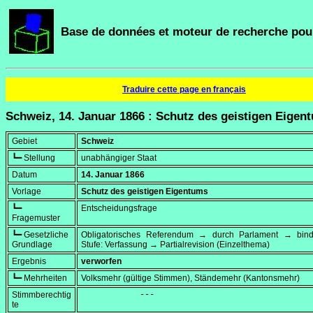
Base de données et moteur de recherche pour
Traduire cette page en français
Schweiz, 14. Januar 1866 : Schutz des geistigen Eigen
Gebiet
Schweiz
┗━ Stellung
unabhängiger Staat
Datum
14. Januar 1866
Vorlage
Schutz des geistigen Eigentums
┗━
Entscheidungsfrage
Fragemuster
┗━ Gesetzliche
Obligatorisches Referendum → durch Parlament → bi
Grundlage
Stufe: Verfassung → Partialrevision (Einzelthema)
Ergebnis
verworfen
┗━ Mehrheiten
Volksmehr (gültige Stimmen), Ständemehr (Kantonsmehr)
Stimmberechtig
            ---
te