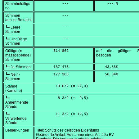
Stimmbeteiligu
            ---
     --- %
ng
Stimmen
            ---
ausser Betracht
┗━ Leere
            ---
Stimmen
┗━ Ungültige
            ---
Stimmen
Gültige (=
        314'862
auf die gültigen S
massgebende)
bezogen
Stimmen
┗━ Ja-Stimmen
        137'476
    43,66
%
┗━ Nein-
        177'386
    56,34
%
Stimmen
Stände
         19 6/2 (=
 22,0
)
(Kantone)
┗━
          8 3/2 (=
  9,5
)
Annehmende
Stände
┗━
         11 3/2 (=
 12,5
)
Verwerfende
Stände
Bemerkungen
Titel: Schutz des geistigen Eigentums
Geänderte Artikel: Aufnahme eines Art. 59a BV