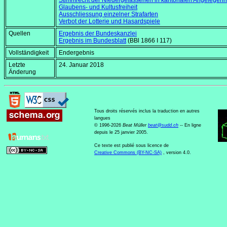
Stimmrecht der Niedergelassenen in kantonalen Angelegenh
Glaubens- und Kultusfreiheit
Ausschliessung einzelner Strafarten
Verbot der Lotterie und Hasardspiele
Quellen
Ergebnis der Bundeskanzlei
Ergebnis im Bundesblatt
(BBl 1866 I 117)
Vollständigkeit
Endergebnis
Letzte
24. Januar 2018
Änderung
Tous droits réservés inclus la traduction en autres
langues
© 1996-2026
Beat Müller
beat
@
sudd
.
ch
-- En ligne
depuis le 25 janvier 2005.
Ce texte est publié sous licence de
Creative Commons (BY-NC-SA)
, version 4.0.