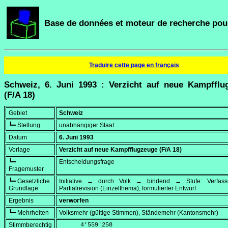
Base de données et moteur de recherche pour
Traduire cette page en français
Schweiz, 6. Juni 1993 : Verzicht auf neue Kampfflu
(F/A 18)
Gebiet
Schweiz
┗━ Stellung
unabhängiger Staat
Datum
6. Juni 1993
Vorlage
Verzicht auf neue Kampfflugzeuge (F/A 18)
┗━
Entscheidungsfrage
Fragemuster
┗━ Gesetzliche
Initiative → durch Volk → bindend → Stufe: Verfa
Grundlage
Partialrevision (Einzelthema), formulierter Entwurf
Ergebnis
verworfen
┗━ Mehrheiten
Volksmehr (gültige Stimmen), Ständemehr (Kantonsmehr)
Stimmberechtig
      4'559'258