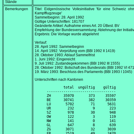
Stände
Bemerkungen
Titel: Eidgenössische Volksinitiative 'für eine Schweiz o
Kampfflugzeuge'
Sammelbeginn:
28. April 1992
Gültige Unterschriften: 181707
Geänderte Artikel: Aufnahme eines Art. 20 ÜBest. BV
Empfehlung der Bundesversammlung: Ablehnung der Initiati
Ergebnis: Die Vorlage wurde abgelehnt
Verlauf:
28. April 1992
: Sammelbeginn
14. April 1992
: Vorprüfung vom (BBl 1992 II 1419)
28. Oktober 1993
: Ablauf Sammelfrist
1. Juni 1992
: Eingereicht
9. Juli 1992
: Zustandegekommen (BBl 1992 III 1555)
28. Oktober 1992
: Botschaft des Bundesrats (BBl 1992 VI 471
19. März 1993
: Beschluss des Parlaments (BBl 1993 I 1045)
Unterschriften nach Kantonen
        total  ungültig    gültig

---------------------------------

ZH      35970       373     35597

BE      30741       382     30359

LU       5702        71      5631

UR        232         9       223

SZ        978        30       948

OW        122         3       119

NW        141         0       141

GL        647         8       639

ZG       3071        32      3039

FR       2519        49      2470
