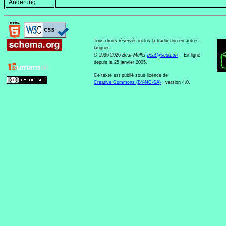
Änderung
Tous droits réservés inclus la traduction en autres
langues
© 1996-2026
Beat Müller
beat
@
sudd
.
ch
-- En ligne
depuis le 25 janvier 2005.
Ce texte est publié sous licence de
Creative Commons (BY-NC-SA)
, version 4.0.