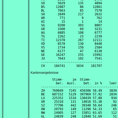
SO       5029       135      4894

BS      12887        86     12801

BL       7663        85      7578

SH       2849       217      2632

AR        771         9       762

AI         15         1        14

SG       9200       393      8807

GR       3300        69      3231

AG       6885       108      6777

TG       2262        23      2239

TI      12378       267     12111

VD       8578       130      8448

VS       2734       150      2584

NE       6177        47      6130

GE      16247       255     15992

JU       7643       102      7541

---------------------------------

Kantonsergebnisse
      Stimm-     im  Stimm-               
        ber.  Ausl.    bet.  in %    leer 
------------------------------------------
ZH    769849   7245  450306 58,49    3839 
BE    687152   5129  397969 57,92    2834 
LU    225352   1534  130439 57,88     934 
UR     25310    131   14016 55,38      92 
SZ     77706    442   39348 50,64     246 
OW     20793    149   11296 54,33      65 
NW     24905    127   15851 63,65     112 
GL     24839    248   12840 51,69      51 