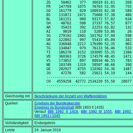
ZG     58462    377   36019 61,61     268 
FR    147769   1075   76763 51,95     755 
SO    161779    829  100916 62,38     589 
BS    131871   2471   75668 57,38     486 
BL    161151    980   93172 57,82     634 
SH     48762    508   37337 76,57     877 
AR     35423    392   22253 62,82     132 
AI      9819    110    5289 53,86      26 
SG    279192   2401  161762 57,94     598 
GR    122892    997   55415 45,09     382 
AG    336948   2217  176390 52,35     965 
TG    134847    979   76133 56,46     533 
TI    186270   3152  103095 55,35    1384 
VD    360363   3726  174579 48,45    1471 
VS    173852    897   80934 46,55     783 
NE    103749   1319   50507 48,68     390 
GE    202927   4755  110302 54,36    1487 
JU     47276    582   25621 54,19     144 
------------------------------------------
CH   4559258  42772 2534220 55,58   20077 
Gleichzeitig mit
Beschränkung der Anzahl von Waffenplätzen
Quellen
Ergebnis der Bundeskanzlei
Ergebnis im Bundesblatt
(BBl 1993 II 1435)
Verlauf
BBl 1992 II 1419
,
BBl 1992 III 1555
,
BBl 1992 
BBl 1993 I 1045
Vollständigkeit
Endergebnis
Letzte
24. Januar 2018