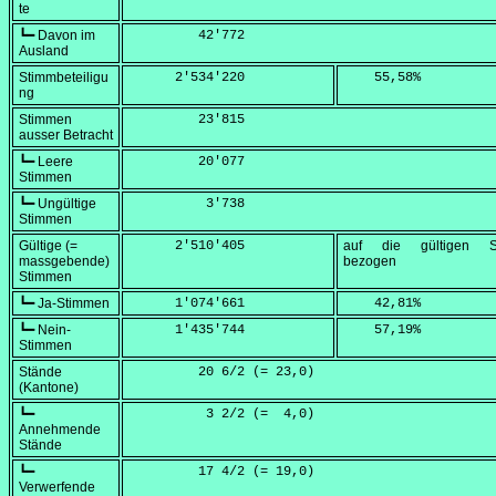
te
┗━ Davon im
         42'772
Ausland
Stimmbeteiligu
      2'534'220
    55,58
%
ng
Stimmen
         23'815
ausser Betracht
┗━ Leere
         20'077
Stimmen
┗━ Ungültige
          3'738
Stimmen
Gültige (=
      2'510'405
auf die gültigen S
massgebende)
bezogen
Stimmen
┗━ Ja-Stimmen
      1'074'661
    42,81
%
┗━ Nein-
      1'435'744
    57,19
%
Stimmen
Stände
         20 6/2 (=
 23,0
)
(Kantone)
┗━
          3 2/2 (=
  4,0
)
Annehmende
Stände
┗━
         17 4/2 (=
 19,0
)
Verwerfende