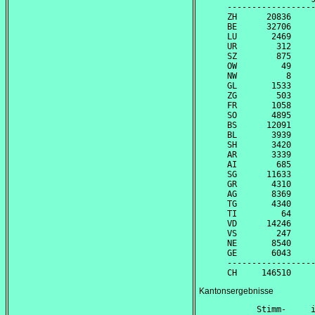
------------------
ZH      20836     
BE      32706     
LU       2469     
UR        312     
SZ        875     
OW         49     
NW          8     
GL       1533     
ZG        503     
FR       1058     
SO       4895     
BS      12091     
BL       3939     
SH       3420     
AR       3339     
AI        685     
SG      11633     
GR       4310     
AG       8369     
TG       4340     
TI         64     
VD      14246     
VS        247     
NE       8540     
GE       6043     
------------------
Kantonsergebnisse
      Stimm-     i