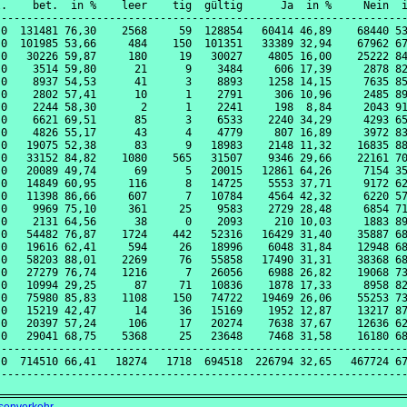
.    bet.  in %    leer    tig  gültig      Ja  in %     Nein  i
----------------------------------------------------------------
0  131481 76,30    2568     59  128854   60414 46,89    68440 53
0  101985 53,66     484    150  101351   33389 32,94    67962 67
0   30226 59,87     180     19   30027    4805 16,00    25222 84
0    3514 59,80      21      9    3484     606 17,39     2878 82
0    8937 54,53      41      3    8893    1258 14,15     7635 85
0    2802 57,41      10      1    2791     306 10,96     2485 89
0    2244 58,30       2      1    2241     198  8,84     2043 91
0    6621 69,51      85      3    6533    2240 34,29     4293 65
0    4826 55,17      43      4    4779     807 16,89     3972 83
0   19075 52,38      83      9   18983    2148 11,32    16835 88
0   33152 84,82    1080    565   31507    9346 29,66    22161 70
0   20089 49,74      69      5   20015   12861 64,26     7154 35
0   14849 60,95     116      8   14725    5553 37,71     9172 62
0   11398 86,66     607      7   10784    4564 42,32     6220 57
0    9969 75,10     361     25    9583    2729 28,48     6854 71
0    2131 64,56      38      0    2093     210 10,03     1883 89
0   54482 76,87    1724    442   52316   16429 31,40    35887 68
0   19616 62,41     594     26   18996    6048 31,84    12948 68
0   58203 88,01    2269     76   55858   17490 31,31    38368 68
0   27279 76,74    1216      7   26056    6988 26,82    19068 73
0   10994 29,25      87     71   10836    1878 17,33     8958 82
0   75980 85,83    1108    150   74722   19469 26,06    55253 73
0   15219 42,47      14     36   15169    1952 12,87    13217 87
0   20397 57,24     106     17   20274    7638 37,67    12636 62
0   29041 68,75    5368     25   23648    7468 31,58    16180 68
----------------------------------------------------------------
0  714510 66,41   18274   1718  694518  226794 32,65   467724 67