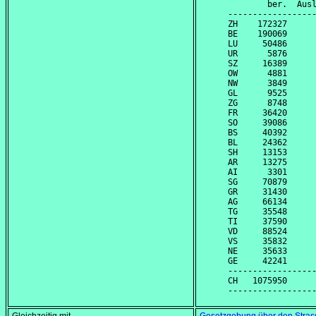
        ber.  Ausl
------------------
ZH    172327      
BE    190069      
LU     50486      
UR      5876      
SZ     16389      
OW      4881      
NW      3849      
GL      9525      
ZG      8748      
FR     36420      
SO     39086      
BS     40392      
BL     24362      
SH     13153      
AR     13275      
AI      3301      
SG     70879      
GR     31430      
AG     66134      
TG     35548      
TI     37590      
VD     88524      
VS     35832      
NE     35633      
GE     42241      
------------------
CH   1075950      