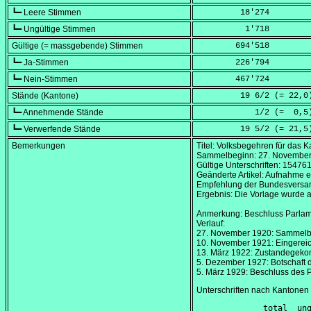
┗━ Leere Stimmen
         18'274
┗━ Ungültige Stimmen
          1'718
Gültige (= massgebende) Stimmen
        694'518
┗━ Ja-Stimmen
        226'794
┗━ Nein-Stimmen
        467'724
Stände (Kantone)
         19 6/2 (=
 22,0
┗━ Annehmende Stände
            1/2 (=
  0,5
┗━ Verwerfende Stände
         19 5/2 (=
 21,5
Bemerkungen
Titel: Volksbegehren für das
Sammelbeginn:
27. Novembe
Gültige Unterschriften: 15476
Geänderte Artikel: Aufnahme ei
Empfehlung der Bundesversamm
Ergebnis: Die Vorlage wurde 
Anmerkung: Beschluss Parla
Verlauf:
27. November 1920
: Sammel
10. November 1921
: Eingerei
13. März 1922
: Zustandegeko
5. Dezember 1927
: Botschaft
5. März 1929
: Beschluss des 
Unterschriften nach Kantonen
        total  ung