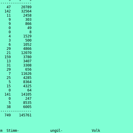
---------------

   47     20789

  142     32564

   11      2458

    9       303

    9       866

    0        49

    0         8

    4      1529

    3       500

    6      1052

   29      4866

   21     12070

  159      3780

   13      3407

   31      3308

   29       656

    7     11626

   25      4285

    5      8364

   15      4325

    0        64

  141     14105

    0       247

    5      8535

   38      6005

---------------

m  Stimm-               ungül-              Volk                