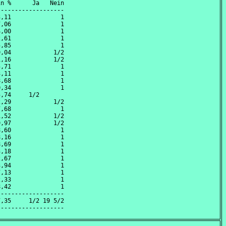
n %      Ja   Nein

------------------

,11              1

,06              1

,00              1

,61              1

,85              1

,04            1/2

,16            1/2

,71              1

,11              1

,68              1

,34              1

,74     1/2       

,29            1/2

,68              1

,52            1/2

,97            1/2

,60              1

,16              1

,69              1

,18              1

,67              1

,94              1

,13              1

,33              1

,42              1

------------------

,35     1/2 19 5/2
