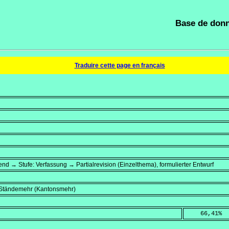
Base de donn
Traduire cette page en français
end → Stufe: Verfassung → Partialrevision (Einzelthema), formulierter Entwurf
, Ständemehr (Kantonsmehr)
    66,41
%