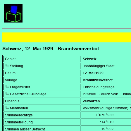
Schweiz, 12. Mai 1929 : Branntweinverbot
Gebiet
Schweiz
┗━ Stellung
unabhängiger Staat
Datum
12. Mai 1929
Vorlage
Branntweinverbot
┗━ Fragemuster
Entscheidungsfrage
┗━ Gesetzliche Grundlage
Initiative → durch Volk → bind
Ergebnis
verworfen
┗━ Mehrheiten
Volksmehr (gültige Stimmen)
Stimmberechtigte
      1'075'950
Stimmbeteiligung
        714'510
Stimmen ausser Betracht
         19'992