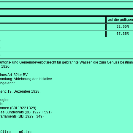
auf die gültig
    32,65
%
    67,35
%
)
)
)
 Kantons- und Gemeindeverbotsrecht für gebrannte Wasser, die zum Genuss bestimm
r 1920
1
nes Art. 32ter BV
lung: Ablehnung der Initiative
abgelehnt
ment:
19. Dezember 1928
.
beginn
cht
mmen (BBl 1922 I 329)
 des Bundesrats (BBl 1927 II 591)
Parlaments (BBl 1929 I 349)
ültig    gültig
