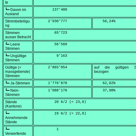
te
┗━ Davon im
        137'480
Ausland
Stimmbeteiligu
      2'930'777
    56,24
%
ng
Stimmen
         65'723
ausser Betracht
┗━ Leere
         56'560
Stimmen
┗━ Ungültige
          9'163
Stimmen
Gültige (=
      2'865'054
auf die gültigen S
massgebende)
bezogen
Stimmen
┗━ Ja-Stimmen
      1'776'878
    62,02
%
┗━ Nein-
      1'088'176
    37,98
%
Stimmen
Stände
         20 6/2 (=
 23,0
)
(Kantone)
┗━
         19 6/2 (=
 22,0
)
Annehmende
Stände
┗━
          1
Verwerfende