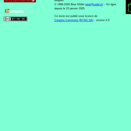
langues
© 1996-2026
Beat Müller
beat
@
sudd
.
ch
-- En ligne
depuis le 25 janvier 2005.
Ce texte est publié sous licence de
Creative Commons (BY-NC-SA)
, version 4.0.