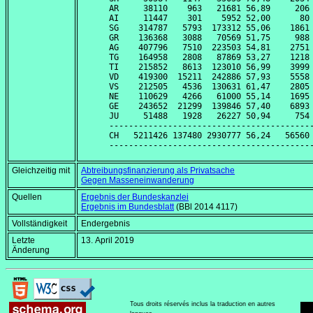
AR     38110    963   21681 56,89     206 
AI     11447    301    5952 52,00      80 
SG    314787   5793  173312 55,06    1861 
GR    136368   3088   70569 51,75     988 
AG    407796   7510  223503 54,81    2751 
TG    164958   2808   87869 53,27    1218 
TI    215852   8613  123010 56,99    3999 
VD    419300  15211  242886 57,93    5558 
VS    212505   4536  130631 61,47    2805 
NE    110629   4266   61000 55,14    1695 
GE    243652  21299  139846 57,40    6893 
JU     51488   1928   26227 50,94     754 
------------------------------------------
CH   5211426 137480 2930777 56,24   56560 
Gleichzeitig mit
Abtreibungsfinanzierung als Privatsache
Gegen Masseneinwanderung
Quellen
Ergebnis der Bundeskanzlei
Ergebnis im Bundesblatt
(BBl 2014 4117)
Vollständigkeit
Endergebnis
Letzte
13. April 2019
Änderung
Tous droits réservés inclus la traduction en autres