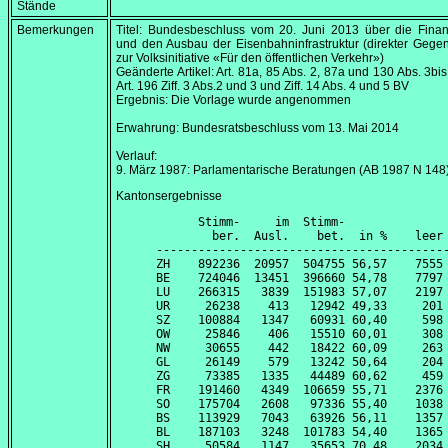
Stände
Bemerkungen
Titel: Bundesbeschluss vom
20. Juni 2013
über die Finan
und den Ausbau der Eisenbahninfrastruktur (direkter Gege
zur Volksinitiative «Für den öffentlichen Verkehr»)
Geänderte Artikel: Art. 81a, 85 Abs. 2, 87a und 130 Abs. 3bis
Art. 196 Ziff. 3 Abs.2 und 3 und Ziff. 14 Abs. 4 und 5 BV
Ergebnis: Die Vorlage wurde angenommen
Erwahrung: Bundesratsbeschluss vom
13. Mai 2014
Verlauf:
9. März 1987
: Parlamentarische Beratungen (AB 1987 N 148
Kantonsergebnisse
      Stimm-     im  Stimm-               
        ber.  Ausl.    bet.  in %    leer 
------------------------------------------
ZH    892236  20957  504755 56,57    7555 
BE    724046  13451  396660 54,78    7797 
LU    266315   3839  151983 57,07    2197 
UR     26238    413   12942 49,33     201 
SZ    100884   1347   60931 60,40     598 
OW     25846    406   15510 60,01     308 
NW     30655    442   18422 60,09     263 
GL     26149    579   13242 50,64     204 
ZG     73385   1335   44489 60,62     459 
FR    191460   4349  106659 55,71    2376 
SO    175704   2608   97336 55,40    1038 
BS    113929   7043   63926 56,11    1357 
BL    187103   3248  101783 54,40    1365 
SH     50584   1147   35653 70,48    2034 