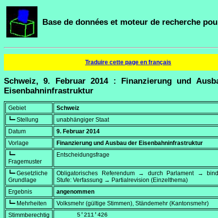
Base de données et moteur de recherche pour
Traduire cette page en français
Schweiz, 9. Februar 2014 : Finanzierung und Ausb
Eisenbahninfrastruktur
Gebiet
Schweiz
┗━ Stellung
unabhängiger Staat
Datum
9. Februar 2014
Vorlage
Finanzierung und Ausbau der Eisenbahninfrastruktur
┗━
Entscheidungsfrage
Fragemuster
┗━ Gesetzliche
Obligatorisches Referendum → durch Parlament → bi
Grundlage
Stufe: Verfassung → Partialrevision (Einzelthema)
Ergebnis
angenommen
┗━ Mehrheiten
Volksmehr (gültige Stimmen), Ständemehr (Kantonsmehr)
Stimmberechtig
      5'211'426