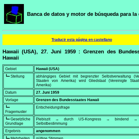
Banca de datos y motor de búsqueda para la 
Traducir esta página en castellano
Hawaii (USA), 27. Juni 1959 : Grenzen des Bundess
Hawaii
Gebiet
Hawaii (USA)
┗━ Stellung
abhängiges Gebiet mit begrenzter Selbstverwaltung (Ver
Staaten von Amerika) wird Gliedstaat (Vereinigte Staa
Amerika)
Datum
27. Juni 1959
Vorlage
Grenzen des Bundesstaates Hawaii
┗━
Entscheidungsfrage
Fragemuster
┗━ Gesetzliche
Plebiszit → durch US-Kongress → bindend → 
Grundlage
Selbstbestimmung
Ergebnis
angenommen
┗━ Mehrheiten
gültige Stimmen