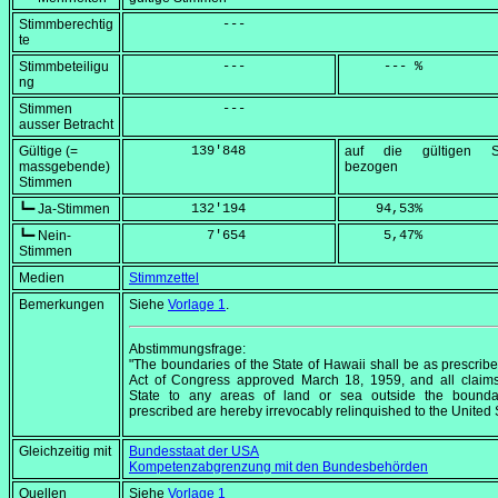
Stimmberechtig
            ---
te
Stimmbeteiligu
            ---
     --- %
ng
Stimmen
            ---
ausser Betracht
Gültige (=
        139'848
auf die gültigen S
massgebende)
bezogen
Stimmen
┗━ Ja-Stimmen
        132'194
    94,53
%
┗━ Nein-
          7'654
     5,47
%
Stimmen
Medien
Stimmzettel
Bemerkungen
Siehe
Vorlage 1
.
Abstimmungsfrage:
"The boundaries of the State of Hawaii shall be as prescribe
Act of Congress approved March 18, 1959, and all claims
State to any areas of land or sea outside the bounda
prescribed are hereby irrevocably relinquished to the United 
Gleichzeitig mit
Bundesstaat der USA
Kompetenzabgrenzung mit den Bundesbehörden
Quellen
Siehe
Vorlage 1