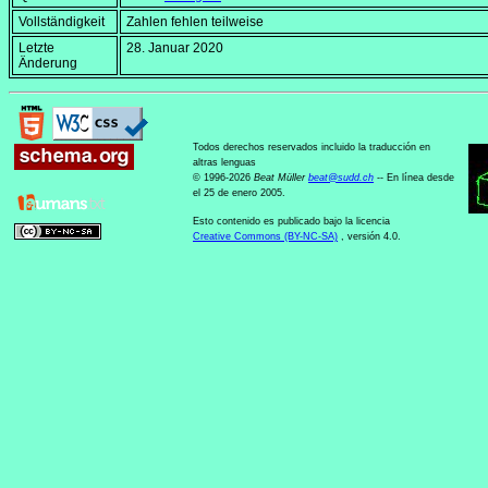
Vollständigkeit
Zahlen fehlen teilweise
Letzte
28. Januar 2020
Änderung
Todos derechos reservados incluido la traducción en
altras lenguas
© 1996-2026
Beat Müller
beat
@
sudd
.
ch
-- En línea desde
el 25 de enero 2005.
Esto contenido es publicado bajo la licencia
Creative Commons (BY-NC-SA)
, versión 4.0.