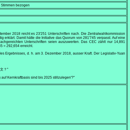
en Stimmen bezogen
ptember 2018
reicht es 23'251 Unterschriften nach. Die Zentralwahlkommission
tig erklärt. Damit hätte die Initiative das Quorum von 281'745 verpasst. Auf eine
nachgereichten Unterschriften seien auszuwerten. Das CEC zählt nur 14,891
5 = 292,654 erreicht.
des Ergebnisses, d. h. am
3. Dezember 2018
, ausser Kraft. Der Legislativ-Yuan
文？"
 auf Kernkraftbasis sind bis 2025 stillzulegen'?"