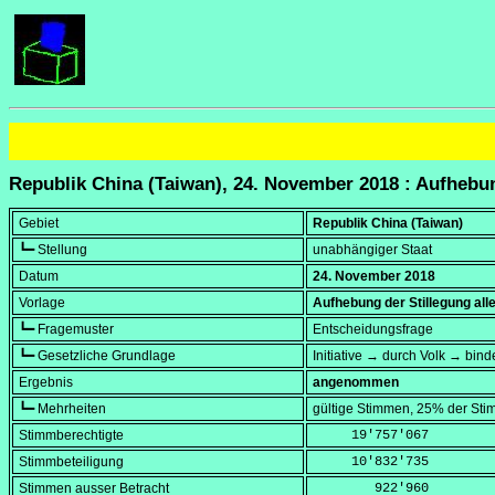
Republik China (Taiwan), 24. November 2018 : Aufhebun
Gebiet
Republik China (Taiwan)
┗━ Stellung
unabhängiger Staat
Datum
24. November 2018
Vorlage
Aufhebung der Stillegung all
┗━ Fragemuster
Entscheidungsfrage
┗━ Gesetzliche Grundlage
Initiative → durch Volk → bin
Ergebnis
angenommen
┗━ Mehrheiten
gültige Stimmen, 25% der Sti
Stimmberechtigte
     19'757'067
Stimmbeteiligung
     10'832'735
Stimmen ausser Betracht
        922'960