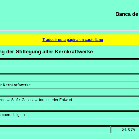
Banca de 
Traducir esta página en castellano
g der Stillegung aller Kernkraftwerke
er Kernkraftwerke
dend → Stufe: Gesetz → formulierter Entwurf
mmberechtigten
    54,83
%