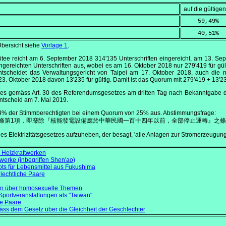
auf die gültig
    59,49
%
    40,51
%
bersicht siehe
Vorlage 1
.
itee reicht am
6. September 2018
314'135 Unterschriften eingereicht, am
13. Se
ingereichten Unterschriften aus, wobei es am
16. Oktober 2018
nur 279'419 für gül
entscheidet das Verwaltungsgericht von Taipei am
17. Oktober 2018
, auch die 
23. Oktober 2018
davon 13'235 für gültig. Damit ist das Quorum mit 279'419 + 13'23
t es gemäss Art. 30 des Referendumsgesetzes am dritten Tag nach Bekanntgabe 
Entscheid am
7. Mai 2019
.
% der Stimmberechtigten bei einem Quorum von 25% aus. Abstimmungsfrage:
5條第1項，即廢除『核能發電設備應於中華民國一百十四年以前，全部停止運轉』之條
1 des Elektrizitätsgesetzes aufzuheben, der besagt, 'alle Anlagen zur Stromerzeugung
 Heizkraftwerken
twerke (inbegriffen Shen'ao)
ots für Lebensmittel aus Fukushima
hlechtliche Paare
en über homosexuelle Themen
Sportveranstaltungen als "Taiwan"
he Paare
s dem Gesetz über die Gleichheit der Geschlechter