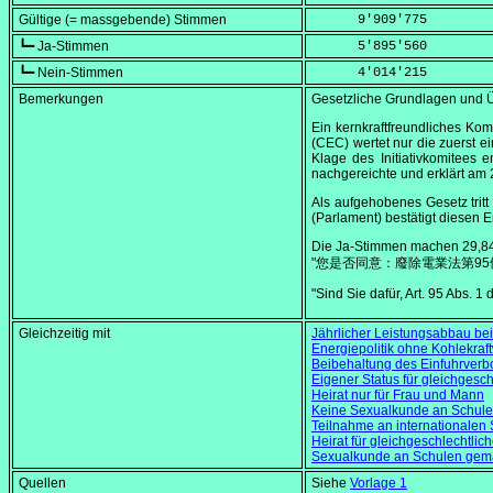
Gültige (= massgebende) Stimmen
      9'909'775
┗━ Ja-Stimmen
      5'895'560
┗━ Nein-Stimmen
      4'014'215
Bemerkungen
Gesetzliche Grundlagen und Ü
Ein kernkraftfreundliches Kom
(CEC) wertet nur die zuerst e
Klage des Initiativkomitees 
nachgereichte und erklärt am
Als aufgehobenes Gesetz trit
(Parlament) bestätigt diesen 
Die Ja-Stimmen machen 29,84
"您是否同意：廢除電業法第9
"Sind Sie dafür, Art. 95 Abs. 
Gleichzeitig mit
Jährlicher Leistungsabbau bei
Energiepolitik ohne Kohlekraf
Beibehaltung des Einfuhrverb
Eigener Status für gleichgesc
Heirat nur für Frau und Mann
Keine Sexualkunde an Schul
Teilnahme an internationalen 
Heirat für gleichgeschlechtlic
Sexualkunde an Schulen gemäs
Quellen
Siehe
Vorlage 1