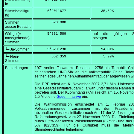
te
Stimmbeteiligu
      6'201'677
    35,82
%
ng
Stimmen
        320'088
ausser Betracht
Gültige (=
      5'881'589
auf die gültigen S
massgebende)
bezogen
Stimmen
┗━ Ja-Stimmen
      5'529'230
    94,01
%
┗━ Nein-
        352'359
     5,99
%
Stimmen
Bemerkungen
1971 verliert Taiwan mit Resolution 2758 als "Republik Ch
chinesischen UNO-Sitz an die Volksrepublik China. Taiwa
seither jedes Jahr einen Aufnahmeantrag, der abgewiesen wi
Die DPP reicht am
6. November 2007
2,71 Mio. Unterschri
eine Gesetzesinitiative, damit Taiwan unter diesem Namen
beitreten soll. Der Kuomintang (KMT) reicht am
15. Novemb
1,5 Mio. eine
Gegeninitiative
ein.
Die Wahlkommission entscheidet am
1. Februar 20
Volksabstimmungen zusammen mit den Präsidenten
abzuhalten. Gesetzesinitiative nach Art. 17 der Verfassung
Referendumsgesetz vom
27. November 2003
. Die Einleitun
durch 0,5% der letzten Präsidentenwahl (82'536) und das
5% (825'359). Für die Gültigkeit muss die Mehrh
Stimmberechtigten teilnehmen.