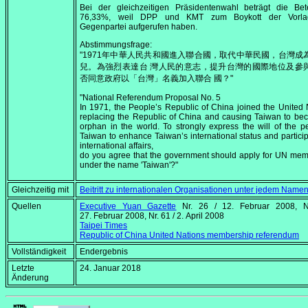
Bei der gleichzeitigen Präsidentenwahl beträgt die Bete
76,33%, weil DPP und KMT zum Boykott der Vorla
Gegenpartei aufgerufen haben.
Abstimmungsfrage:
"1971年中華人民共和國進入聯合國，取代中華民國，台灣成
兒。為強烈表達台 灣人民的意志，提升台灣的國際地位及參
否同意政府以「台灣」名義加入聯合 國？"
"National Referendum Proposal No. 5
In 1971, the People’s Republic of China joined the United 
replacing the Republic of China and causing Taiwan to b
orphan in the world. To strongly express the will of the p
Taiwan to enhance Taiwan’s international status and particip
international affairs,
do you agree that the government should apply for UN me
under the name 'Taiwan'?"
Gleichzeitig mit
Beitritt zu internationalen Organisationen unter jedem Name
Quellen
Executive Yuan Gazette
Nr. 26 /
12. Februar 2008
, N
27. Februar 2008
, Nr. 61 /
2. April 2008
Taipei Times
Republic of China United Nations membership referendum
Vollständigkeit
Endergebnis
Letzte
24. Januar 2018
Änderung