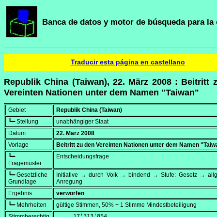
Banca de datos y motor de búsqueda para la 
Traducir esta página en castellano
Republik China (Taiwan), 22. März 2008 : Beitritt 
Vereinten Nationen unter dem Namen "Taiwan"
Gebiet
Republik China (Taiwan)
┗━ Stellung
unabhängiger Staat
Datum
22. März 2008
Vorlage
Beitritt zu den Vereinten Nationen unter dem Namen "Taiw
┗━
Entscheidungsfrage
Fragemuster
┗━ Gesetzliche
Initiative → durch Volk → bindend → Stufe: Gesetz → all
Grundlage
Anregung
Ergebnis
verworfen
┗━ Mehrheiten
gültige Stimmen, 50% + 1 Stimme Mindestbeteiligung
Stimmberechtig
     17'313'854