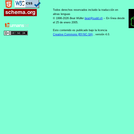
Todos derechos reservados incluido la traducción en
altras lenguas
© 1996-2026
Beat Müller
beat
@
sudd
.
ch
-- En línea desde
el 25 de enero 2005.
Esto contenido es publicado bajo la licencia
Creative Commons (BY-NC-SA)
, versión 4.0.