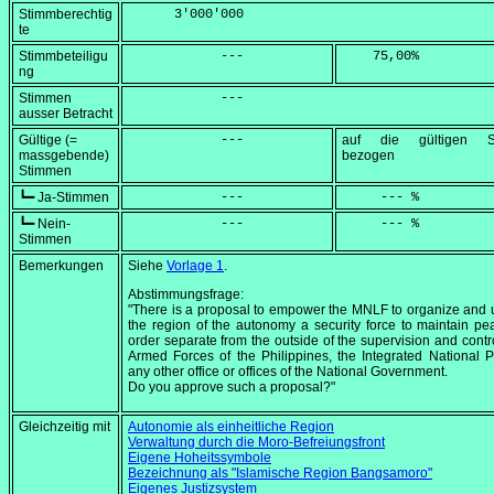
Stimmberechtig
      3'000'000
te
Stimmbeteiligu
            ---
    75,00
%
ng
Stimmen
            ---
ausser Betracht
Gültige (=
            ---
auf die gültigen S
massgebende)
bezogen
Stimmen
┗━ Ja-Stimmen
            ---
     --- %
┗━ Nein-
            ---
     --- %
Stimmen
Bemerkungen
Siehe
Vorlage 1
.
Abstimmungsfrage:
"There is a proposal to empower the MNLF to organize and ut
the region of the autonomy a security force to maintain p
order separate from the outside of the supervision and contro
Armed Forces of the Philippines, the Integrated National P
any other office or offices of the National Government.
Do you approve such a proposal?"
Gleichzeitig mit
Autonomie als einheitliche Region
Verwaltung durch die Moro-Befreiungsfront
Eigene Hoheitssymbole
Bezeichnung als "Islamische Region Bangsamoro"
Eigenes Justizsystem