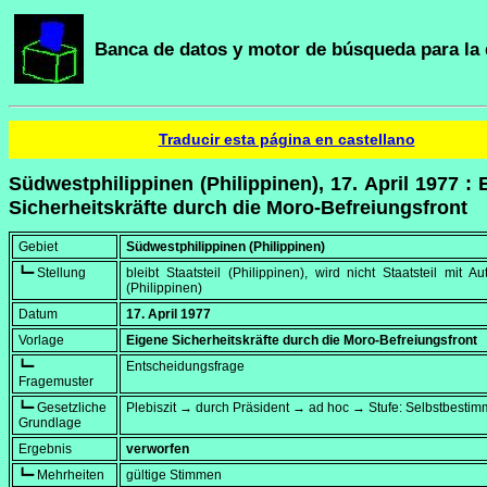
Banca de datos y motor de búsqueda para la 
Traducir esta página en castellano
Südwestphilippinen (Philippinen), 17. April 1977 : 
Sicherheitskräfte durch die Moro-Befreiungsfront
Gebiet
Südwestphilippinen (Philippinen)
┗━ Stellung
bleibt Staatsteil (Philippinen), wird nicht Staatsteil mit A
(Philippinen)
Datum
17. April 1977
Vorlage
Eigene Sicherheitskräfte durch die Moro-Befreiungsfront
┗━
Entscheidungsfrage
Fragemuster
┗━ Gesetzliche
Plebiszit → durch Präsident → ad hoc → Stufe: Selbstbesti
Grundlage
Ergebnis
verworfen
┗━ Mehrheiten
gültige Stimmen